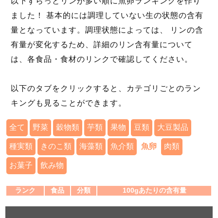
以下ずらっとリンが多い順に魚卵ランキングを作り
ました！ 基本的には調理していない生の状態の含有
量となっています。調理状態によっては、 リンの含
有量が変化するため、詳細のリン含有量について
は、各食品・食材のリンクで確認してください。
以下のタブをクリックすると、カテゴリごとのラン
キングも見ることができます。
全て
野菜
穀物類
芋類
果物
豆類
大豆製品
種実類
きのこ類
海藻類
魚介類
魚卵
肉類
お菓子
飲み物
ランク
食品
分類
100gあたりの含有量