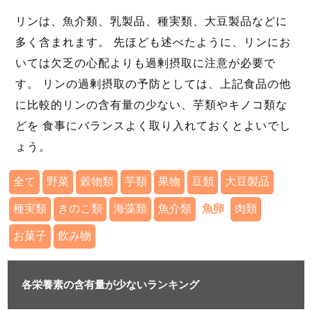
リンは、魚介類、乳製品、種実類、大豆製品などに
多く含まれます。 先ほども述べたように、リンにお
いては欠乏の心配よりも過剰摂取に注意が必要で
す。 リンの過剰摂取の予防としては、上記食品の他
に比較的リンの含有量の少ない、芋類やキノコ類な
どを 食事にバランスよく取り入れておくとよいでし
ょう。
全て
野菜
穀物類
芋類
果物
豆類
大豆製品
種実類
きのこ類
海藻類
魚介類
魚卵
肉類
お菓子
飲み物
各栄養素の含有量が少ないランキング