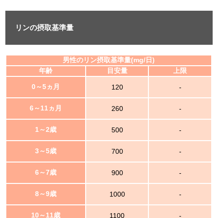
リンの摂取基準量
男性のリン摂取基準量(mg/日)
年齢
目安量
上限
0～5ヵ月
120
-
6～11ヵ月
260
-
1～2歳
500
-
3～5歳
700
-
6～7歳
900
-
8～9歳
1000
-
10～11歳
1100
-