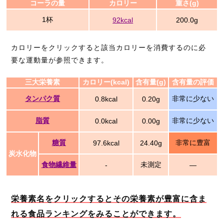
コーラの量
カロリー
重さ(g)
1杯
92kcal
200.0g
カロリーをクリックすると該当カロリーを消費するのに必
要な運動量が参照できます。
三大栄養素
カロリー(kcal)
含有量(g)
含有量の評価
タンパク質
非常に少ない
0.8kcal
0.20g
脂質
非常に少ない
0.0kcal
0.00g
糖質
非常に豊富
97.6kcal
24.40g
炭水化物
食物繊維量
未測定
-
―
栄養素名をクリックするとその栄養素が豊富に含ま
れる食品ランキングをみることができます。