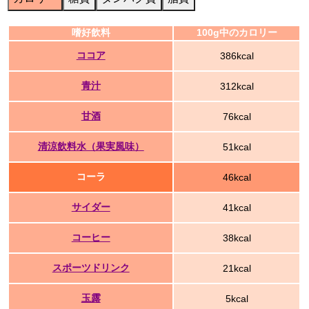
嗜好飲料
100g中のカロリー
ココア
386kcal
青汁
312kcal
甘酒
76kcal
清涼飲料水（果実風味）
51kcal
コーラ
46kcal
サイダー
41kcal
コーヒー
38kcal
スポーツドリンク
21kcal
玉露
5kcal