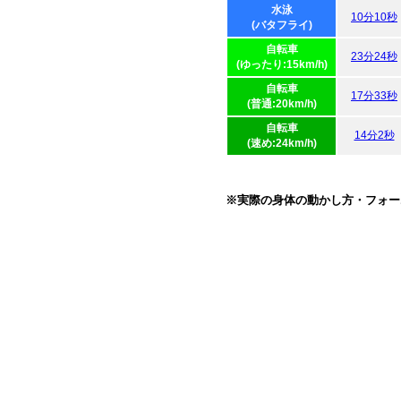
水泳
10分10秒
(バタフライ)
自転車
23分24秒
(ゆったり:15km/h)
自転車
17分33秒
(普通:20km/h)
自転車
14分2秒
(速め:24km/h)
※実際の身体の動かし方・フォー