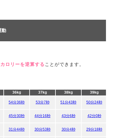
運動
、
費カロリーを逆算する
ことができます。
36kg
37kg
38kg
39kg
40kg
54分36秒
53分7秒
51分43秒
50分24秒
49分8秒
45分30秒
44分16秒
43分6秒
42分0秒
40分57秒
31分44秒
30分53秒
30分4秒
29分18秒
28分34秒