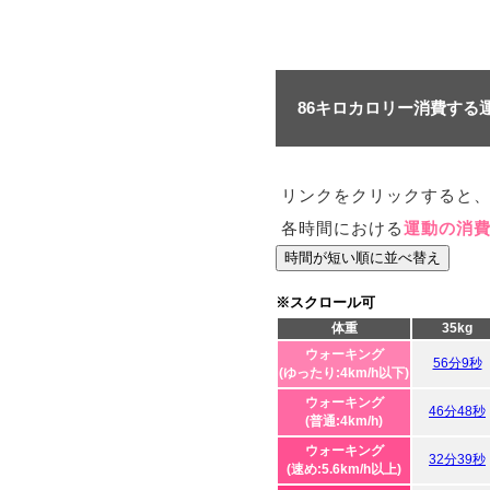
86キロカロリー消費する
リンクをクリックすると
各時間における
運動の消
時間が短い順に並べ替え
※スクロール可
体重
35kg
ウォーキング
56分9秒
(ゆったり:4km/h以下)
ウォーキング
46分48秒
(普通:4km/h)
ウォーキング
32分39秒
(速め:5.6km/h以上)