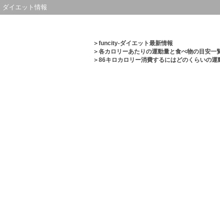
ダイエット情報
＞
funcity-ダイエット最新情報
＞
各カロリーあたりの運動量と食べ物の目安一
＞86キロカロリー消費するにはどのくらいの運