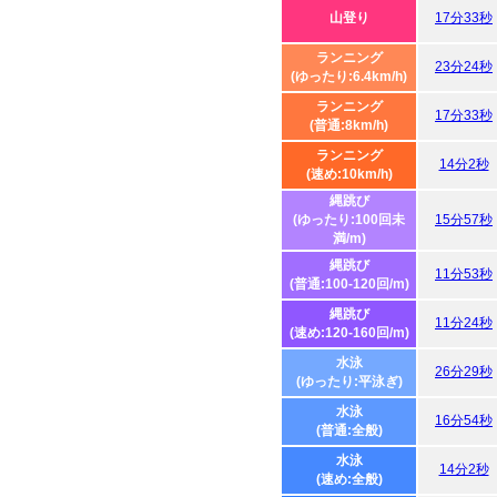
山登り
17分33秒
ランニング
23分24秒
(ゆったり:6.4km/h)
ランニング
17分33秒
(普通:8km/h)
ランニング
14分2秒
(速め:10km/h)
縄跳び
(ゆったり:100回未
15分57秒
満/m)
縄跳び
11分53秒
(普通:100-120回/m)
縄跳び
11分24秒
(速め:120-160回/m)
水泳
26分29秒
(ゆったり:平泳ぎ)
水泳
16分54秒
(普通:全般)
水泳
14分2秒
(速め:全般)