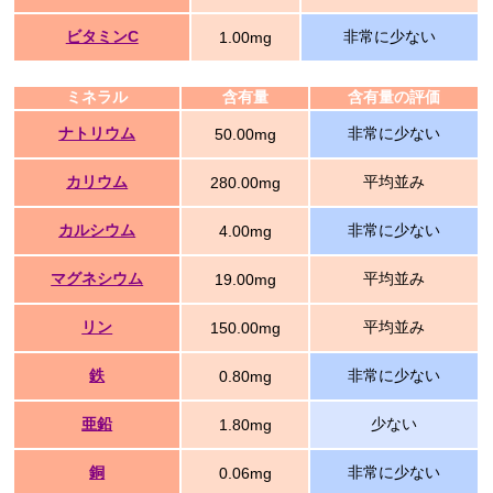
ビタミンC
非常に少ない
1.00mg
ミネラル
含有量
含有量の評価
ナトリウム
非常に少ない
50.00mg
カリウム
平均並み
280.00mg
カルシウム
非常に少ない
4.00mg
マグネシウム
平均並み
19.00mg
リン
平均並み
150.00mg
鉄
非常に少ない
0.80mg
亜鉛
少ない
1.80mg
銅
非常に少ない
0.06mg