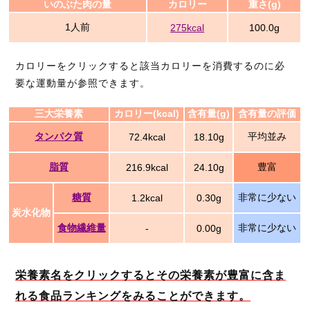
いのぶた肉の量
カロリー
重さ(g)
1人前
275kcal
100.0g
カロリーをクリックすると該当カロリーを消費するのに必
要な運動量が参照できます。
三大栄養素
カロリー(kcal)
含有量(g)
含有量の評価
タンパク質
平均並み
72.4kcal
18.10g
脂質
豊富
216.9kcal
24.10g
糖質
非常に少ない
1.2kcal
0.30g
炭水化物
食物繊維量
非常に少ない
-
0.00g
栄養素名をクリックするとその栄養素が豊富に含ま
れる食品ランキングをみることができます。