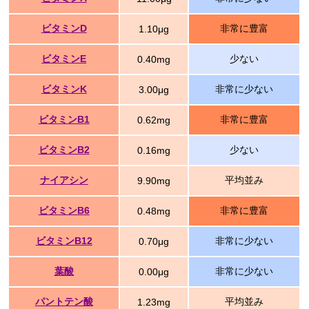
ビタミンD
非常に豊富
1.10μg
ビタミンE
少ない
0.40mg
ビタミンK
非常に少ない
3.00μg
ビタミンB1
非常に豊富
0.62mg
ビタミンB2
少ない
0.16mg
ナイアシン
平均並み
9.90mg
ビタミンB6
非常に豊富
0.48mg
ビタミンB12
非常に少ない
0.70μg
葉酸
非常に少ない
0.00μg
パントテン酸
平均並み
1.23mg