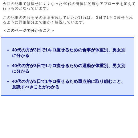
今回の記事では痩せにくくなった40代の身体に的確なアプローチを加えて
行うものとなっています。
この記事の内容をそのまま実践していただければ、 3日で1キロ痩せられ
るように詳細部分まで細かく解説しています。
＜このページで分かること＞
40代の方が3日で1キロ痩せるための食事が体重別、男女別
に分かる
40代の方が3日で1キロ痩せるための運動が体重別、男女別
に分かる
40代の方が3日で1キロ痩せるため重点的に取り組むこと、
意識すべきことがわかる