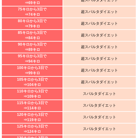
超スパルタダイエット
⇒69キロ
75キロから3日で
超スパルタダイエット
⇒74キロ
80キロから3日で
超スパルタダイエット
⇒79キロ
85キロから3日で
超スパルタダイエット
⇒84キロ
90キロから3日で
超スパルタダイエット
⇒89キロ
95キロから3日で
超スパルタダイエット
⇒94キロ
100キロから3日で
超スパルタダイエット
⇒99キロ
105キロから3日で
超スパルタダイエット
⇒104キロ
110キロから3日で
スパルタダイエット
⇒109キロ
115キロから3日で
スパルタダイエット
⇒114キロ
120キロから3日で
スパルタダイエット
⇒119キロ
125キロから3日で
スパルタダイエット
⇒124キロ