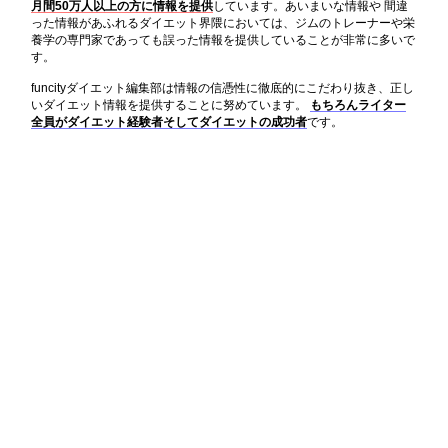
月間50万人以上の方に情報を提供
しています。あいまいな情報や 間違
った情報があふれるダイエット界隈においては、ジムのトレーナーや栄
養学の専門家であっても誤った情報を提供していることが非常に多いで
す。
funcityダイエット編集部は情報の信憑性に徹底的にこだわり抜き、正し
いダイエット情報を提供することに努めています。
もちろんライター
全員がダイエット経験者そしてダイエットの成功者
です。