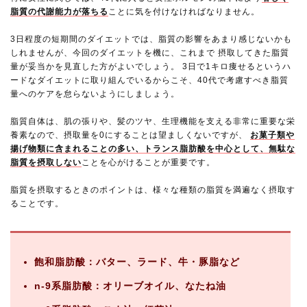
脂質の代謝能力が落ちる
ことに気を付けなければなりません。
3日程度の短期間のダイエットでは、脂質の影響をあまり感じないかも
しれませんが、今回のダイエットを機に、これまで 摂取してきた脂質
量が妥当かを見直した方がよいでしょう。 3日で1キロ痩せるというハ
ードなダイエットに取り組んでいるからこそ、40代で考慮すべき脂質
量へのケアを怠らないようにしましょう。
脂質自体は、肌の張りや、髪のツヤ、生理機能を支える非常に重要な栄
養素なので、摂取量を0にすることは望ましくないですが、
お菓子類や
揚げ物類に含まれることの多い、トランス脂肪酸を中心として、無駄な
脂質を摂取しない
ことを心がけることが重要です。
脂質を摂取するときのポイントは、様々な種類の脂質を満遍なく摂取す
ることです。
飽和脂肪酸：バター、ラード、牛・豚脂など
n-9系脂肪酸：オリーブオイル、なたね油