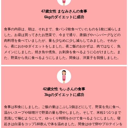
47歳女性 まなみさんの食事
6kgのダイエットに成功
食事の内容は、朝は、それまで、食パン2枚食べていたものを1枚に減らしま
した。お昼は買ってきたお惣菜で、今まで通り、唐揚げやハンバーグなどの
肉料理を食べていましたが、量も少なめに少し減らしてみました。それか
ら、夜におかゆダイエットをしました。夜ご飯のおかずは、肉ではなく、魚
メインにしました。焼き魚や煮魚、お刺身を食べるように心がけました。ま
た、野菜から先に食べるようにしました。間食は、洋菓子を我慢しました。
42歳女性 ちぃさんの食事
3kgのダイエットに成功
食事は和食にしました。ご飯の量はこぶし1個ほどにして、野菜を先に食べ、
温かいスープや味噌汁で野菜の量も増やしました。そして、米粒1つ1つまで
意識して噛むようにして、ゆっくり時間をかけて食べるようにしました。寝
起きは白湯をコップ1杯飲んで体を温めました。間食はゆで卵やプロテインを