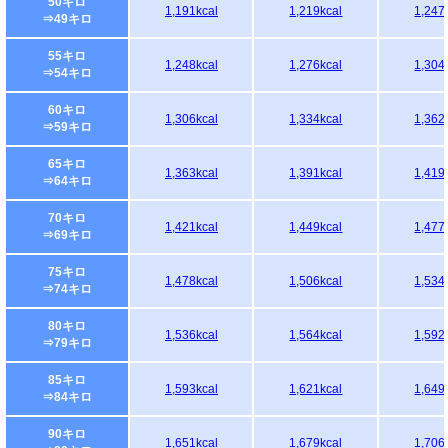
50キロ
1,191kcal
1,219kcal
1,247
⇒49キロ
55キロ
1,248kcal
1,276kcal
1,304
⇒54キロ
60キロ
1,306kcal
1,334kcal
1,362
⇒59キロ
65キロ
1,363kcal
1,391kcal
1,419
⇒64キロ
70キロ
1,421kcal
1,449kcal
1,477
⇒69キロ
75キロ
1,478kcal
1,506kcal
1,534
⇒74キロ
80キロ
1,536kcal
1,564kcal
1,592
⇒79キロ
85キロ
1,593kcal
1,621kcal
1,649
⇒84キロ
90キロ
1,651kcal
1,679kcal
1,706