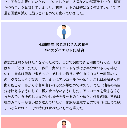
た。間食はお腹がすいたらしていましたが、大福などの和菓子を中心に糖質
を摂ることを意識していました。我慢したものは特になく控えていただけで
量と回数を減らし脂っこいものでも食べていました。
43歳男性 おじおじさんの食事
7kgのダイエットに成功
家族に迷惑をかけたくなかったので、自分で調整できる範囲で行った。朝食
はリンゴと水（ただし、休日に妻がトーストを焼けば半分食べざるを得な
い）、昼食は職場で出るので、それまで通りに子供向けカロリー計算のも
の、夕食は大きく改善して、まずはアルコールをやめた。これは経済的な理
由もあるが、妻から小言を言われるのが嫌なのでやめた。また、油ものも自
分は控えるようにして、極力食べないようにした。アルコールを飲まなくな
ったので、食後のおつまみやお菓子を食べるのもやめた。外食の際、初めは
極力カロリーが低い物を選んでいたが、家族が遠慮するのでそれは止めて欲
しいと言われて、その時だけ食べたいものを選んだ