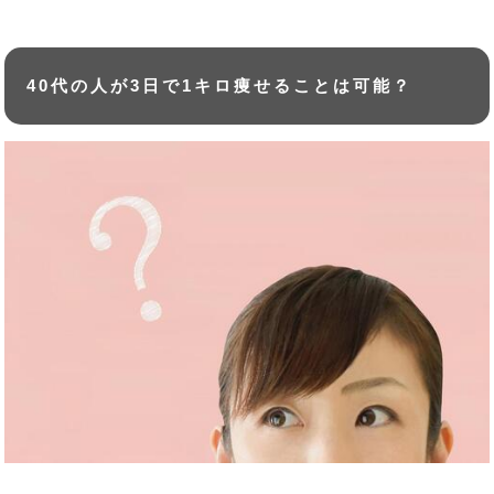
40代の人が3日で1キロ痩せることは可能？