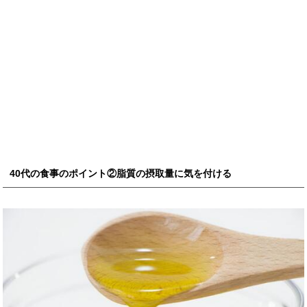
40代の食事のポイント②脂質の摂取量に気を付ける