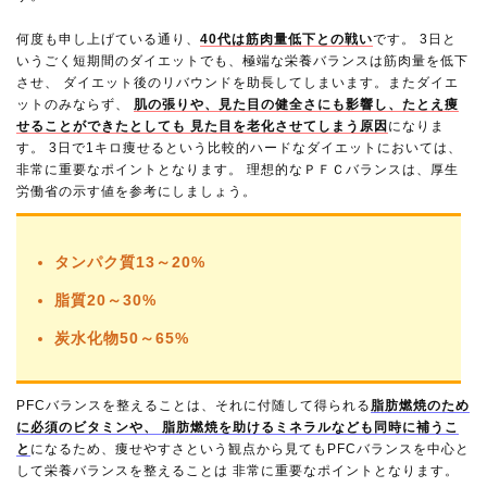
何度も申し上げている通り、
40代は筋肉量低下との戦い
です。 3日と
いうごく短期間のダイエットでも、極端な栄養バランスは筋肉量を低下
させ、 ダイエット後のリバウンドを助長してしまいます。またダイエ
ットのみならず、
肌の張りや、見た目の健全さにも影響し、たとえ痩
せることができたとしても 見た目を老化させてしまう原因
になりま
す。 3日で1キロ痩せるという比較的ハードなダイエットにおいては、
非常に重要なポイントとなります。 理想的なＰＦＣバランスは、厚生
労働省の示す値を参考にしましょう。
タンパク質13～20%
脂質20～30%
炭水化物50～65%
PFCバランスを整えることは、それに付随して得られる
脂肪燃焼のため
に必須のビタミンや、 脂肪燃焼を助けるミネラルなども同時に補うこ
と
になるため、痩せやすさという観点から見てもPFCバランスを中心と
して栄養バランスを整えることは 非常に重要なポイントとなります。