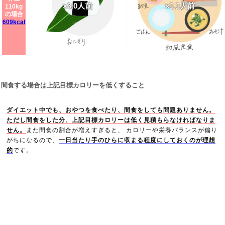
×3.0人前
×1.1人前
110kg
の場合
609kcal
間食する場合は上記目標カロリーを低くすること
ダイエット中でも、おやつを食べたり、間食をしても問題ありません。
ただし間食をした分、上記目標カロリーは低く見積もらなければなりま
せん。
また間食の割合が増えすぎると、 カロリーや栄養バランスが偏り
がちになるので、
一日当たり手のひらに収まる程度にしておくのが理想
的
です。