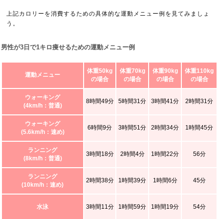
上記カロリーを消費するための具体的な運動メニュー例を見てみましょ
う。
男性が3日で1キロ痩せるための運動メニュー例
体重50kg
体重70kg
体重90kg
体重110kg
運動メニュー
の場合
の場合
の場合
の場合
ウォーキング
8時間49分
5時間31分
3時間41分
2時間31分
(4km/h：普通)
ウォーキング
6時間9分
3時間51分
2時間34分
1時間45分
(5.6km/h：速め)
ランニング
3時間18分
2時間4分
1時間22分
56分
(8km/h：普通)
ランニング
2時間38分
1時間39分
1時間6分
45分
(10km/h：速め)
水泳
3時間11分
1時間59分
1時間19分
54分