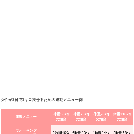
女性が3日で1キロ痩せるための運動メニュー例
体重50kg
体重70kg
体重90kg
体重110kg
運動メニュー
の場合
の場合
の場合
の場合
ウォーキング
9時間49分
6時間13分
4時間14分
2時間58分