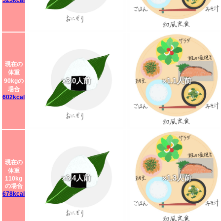
525kcal
現在の
体重
×3.0人前
×1.1人前
90kgの
場合
602kcal
現在の
体重
×3.4人前
×1.3人前
110kg
の場合
678kcal