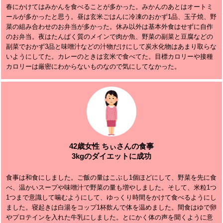
春にかけてはみかんを食べることが多かった。みかんのあとはオートミ
ールが多かったと思う。昼は玄米ごはんに冷凍のおかず1品、玉子焼、野
菜の組み合わせのお弁当が多かった。休み以外は基本外食はせずに自作
のお弁当。夜はたんぱく質のメインで肉か魚、野菜の副菜と豆腐などの
副菜でおかず3品と味噌汁などの汁物だけにして炭水化物はあまり取らな
いようにしてた。カレーのときは玄米で食べてた。目標カロリーや接種
カロリーは厳密にわからないものなので気にしてなかった。
42歳女性 ちぃさんの食事
3kgのダイエットに成功
食事は和食にしました。ご飯の量はこぶし1個ほどにして、野菜を先に食
べ、温かいスープや味噌汁で野菜の量も増やしました。そして、米粒1つ
1つまで意識して噛むようにして、ゆっくり時間をかけて食べるようにし
ました。寝起きは白湯をコップ1杯飲んで体を温めました。間食はゆで卵
やプロテインを入れた牛乳にしました。とにかく体の声を聞くように意