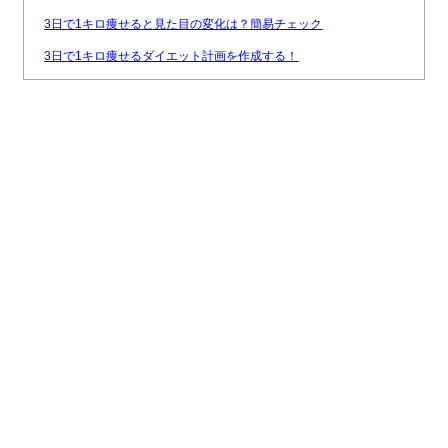
3日で1キロ痩せると見た目の変化は？簡易チェック
3日で1キロ痩せるダイエット計画を作成する！