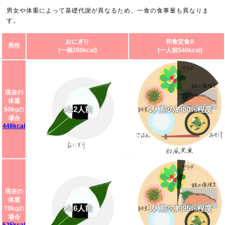
男女や体重によって基礎代謝が異なるため、一食の食事量も異なりま
す。
おにぎり
和食定食A
男性
(一個200kcal)
(一人前540kcal)
現在の
体重
×2.2人前
1人前の約80%程度
50kgの
場合
448kcal
現在の
体重
×2.6人前
1人前の約95%程度
70kgの
場合