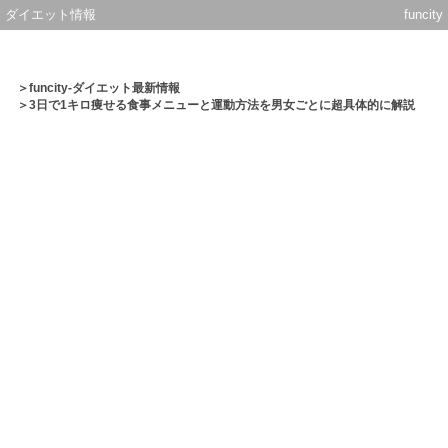
ダイエット情報
funcity
＞
funcity-ダイエット最新情報
＞3日で1キロ痩せる食事メニューと運動方法を男女ごとに超具体的に解説