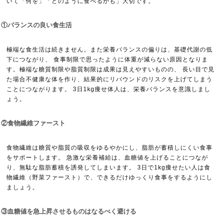
いて「何を」「どのように食べるかも」大切です。
①バランスの良い食生活
極端な食生活は続きません。また栄養バランスの偏りは、基礎代謝の低
下につながり、 食事制限で思ったように体重が減らない原因となりま
す。極端な糖質制限や脂質制限は成果は見えやすいものの、 長い目で見
た場合不健康な体を作り、結果的にリバウンドのリスクを上げてしまう
ことにつながります。 3日1kg痩せ体人は、栄養バランスを意識しまし
ょう。
②食物繊維ファースト
食物繊維は糖質や脂質の吸収をゆるやかにし、脂肪が蓄積しにくい食事
をサポートします。 急激な栄養補給は、血糖値を上げることにつなが
り、無駄な脂肪蓄積を誘発してしまいます。 3日で1kg痩せたい人は食
物繊維（野菜ファースト）で、できるだけゆっくり食事をするようにし
ましょう。
③血糖値を急上昇させるものはなるべく避ける