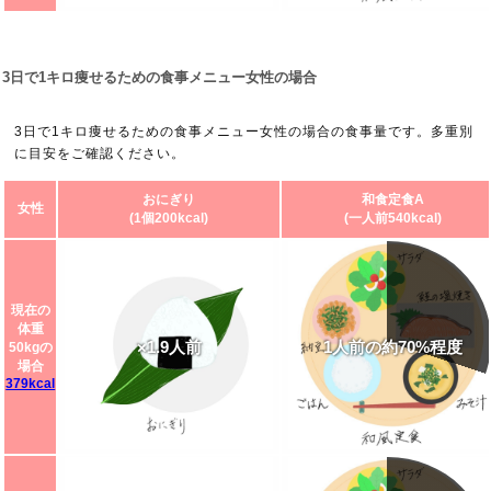
3日で1キロ痩せるための食事メニュー女性の場合
3日で1キロ痩せるための食事メニュー女性の場合の食事量です。多重別
に目安をご確認ください。
おにぎり
和食定食A
女性
(1個200kcal)
(一人前540kcal)
現在の
体重
×1.9人前
1人前の約70%程度
50kgの
場合
379kcal