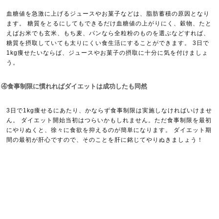
血糖値を急激に上げるジュースやお菓子などは、脂肪蓄積の原因となり
ます。 糖質をとるにしてもできるだけ血糖値の上がりにく、穀物、たと
えばお米でも玄米、もち麦、パンなら全粒粉のものを選ぶなどすれば、
糖質を摂取していても太りにくい食生活にすることができます。 3日で
1kg痩せたいならば、ジュースやお菓子の摂取に十分に気を付けましょ
う。
④食事制限に慣れればダイエットは成功したも同然
3日で1kg痩せるにあたり、かならず食事制限は実施しなければいけませ
ん。 ダイエット開始当初はつらいかもしれません。ただ食事制限を最初
にやりぬくと、徐々に食欲を抑えるのが簡単になります。 ダイエット期
間の最初が肝心ですので、そのことを肝に銘じてやりぬきましょう！