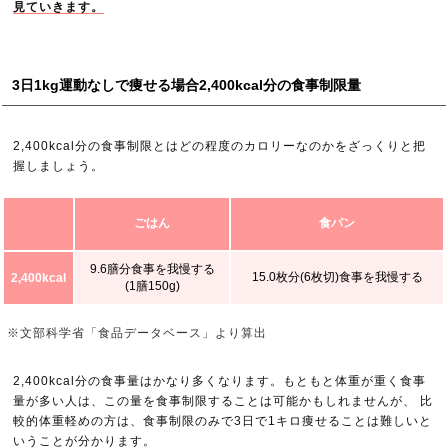
見ていきます。
3日1kg運動なしで痩せる場合2,400kcal分の食事制限量
2,400kcal分の食事制限とはどの程度のカロリーなのかをざっくりと把
握しましょう。
ごはん
食パン
9.6膳分食事を我慢する
15.0枚分(6枚切)食事を我慢する
2,400kcal
(1膳150g)
※文部科学省「食品データベース」より算出
2,400kcal分の食事量はかなり多くなります。もともと体重が重く食事
量が多い人は、この量を食事制限することは可能かもしれませんが、 比
較的体重軽めの方は、食事制限のみで3日で1キロ痩せることは難しいと
いうことが分かります。