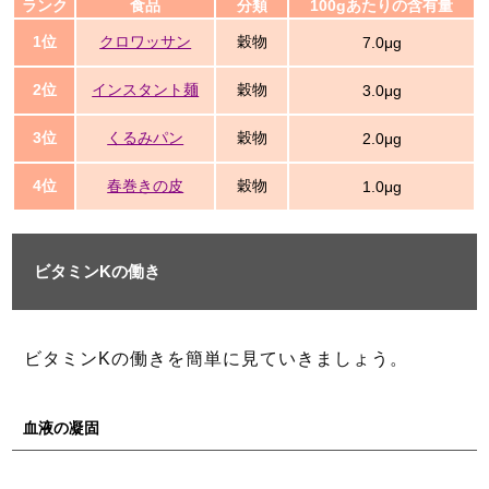
ランク
食品
分類
100gあたりの含有量
1位
クロワッサン
穀物
7.0μg
2位
インスタント麺
穀物
3.0μg
3位
くるみパン
穀物
2.0μg
4位
春巻きの皮
穀物
1.0μg
ビタミンKの働き
ビタミンKの働きを簡単に見ていきましょう。
血液の凝固