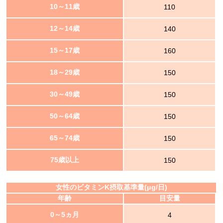
10～11歳
110
12～14歳
140
15～17歳
160
18～29歳
150
30～49歳
150
50～64歳
150
65～74歳
150
75歳以上
150
女性のビタミンK摂取基準量(μg/日)
年齢
目安量
0～5ヵ月
4