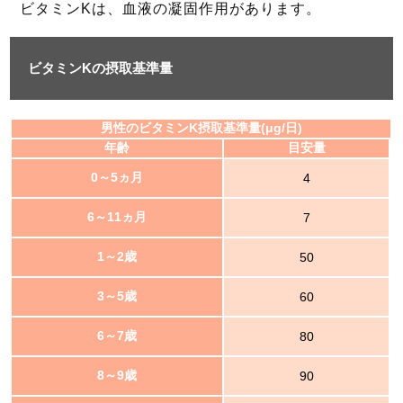
ビタミンKは、血液の凝固作用があります。
ビタミンKの摂取基準量
男性のビタミンK摂取基準量(μg/日)
年齢
目安量
0～5ヵ月
4
6～11ヵ月
7
1～2歳
50
3～5歳
60
6～7歳
80
8～9歳
90