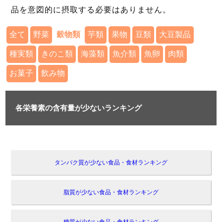
品を意図的に摂取する必要はありません。
全て
野菜
穀物類
芋類
果物
豆類
大豆製品
種実類
きのこ類
海藻類
魚介類
魚卵
肉類
お菓子
飲み物
各栄養素の含有量が少ないランキング
タンパク質が少ない食品・食材ランキング
脂質が少ない食品・食材ランキング