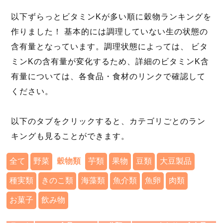
以下ずらっとビタミンKが多い順に穀物ランキングを
作りました！ 基本的には調理していない生の状態の
含有量となっています。調理状態によっては、 ビタ
ミンKの含有量が変化するため、詳細のビタミンK含
有量については、各食品・食材のリンクで確認して
ください。
以下のタブをクリックすると、カテゴリごとのラン
キングも見ることができます。
全て
野菜
穀物類
芋類
果物
豆類
大豆製品
種実類
きのこ類
海藻類
魚介類
魚卵
肉類
お菓子
飲み物