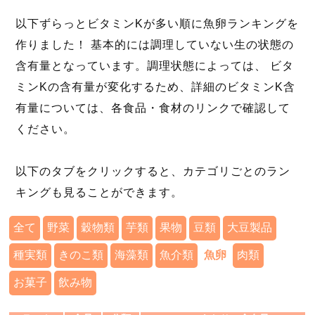
以下ずらっとビタミンKが多い順に魚卵ランキングを
作りました！ 基本的には調理していない生の状態の
含有量となっています。調理状態によっては、 ビタ
ミンKの含有量が変化するため、詳細のビタミンK含
有量については、各食品・食材のリンクで確認して
ください。
以下のタブをクリックすると、カテゴリごとのラン
キングも見ることができます。
全て
野菜
穀物類
芋類
果物
豆類
大豆製品
種実類
きのこ類
海藻類
魚介類
魚卵
肉類
お菓子
飲み物