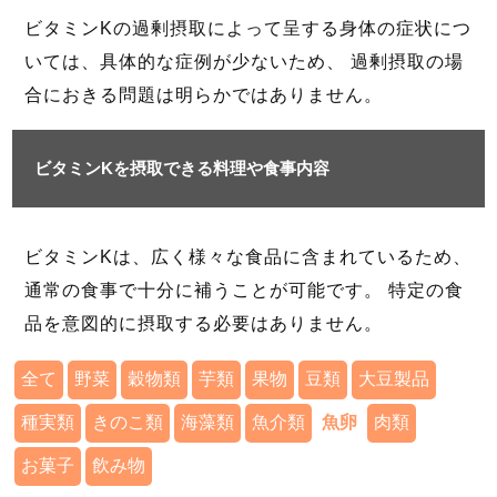
ビタミンKの過剰摂取によって呈する身体の症状につ
いては、具体的な症例が少ないため、 過剰摂取の場
合におきる問題は明らかではありません。
ビタミンKを摂取できる料理や食事内容
ビタミンKは、広く様々な食品に含まれているため、
通常の食事で十分に補うことが可能です。 特定の食
品を意図的に摂取する必要はありません。
全て
野菜
穀物類
芋類
果物
豆類
大豆製品
種実類
きのこ類
海藻類
魚介類
魚卵
肉類
お菓子
飲み物