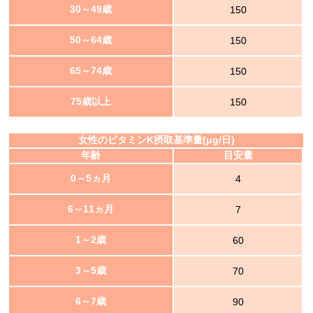
30～49歳
150
50～64歳
150
65～74歳
150
75歳以上
150
女性のビタミンK摂取基準量(μg/日)
年齢
目安量
0～5ヵ月
4
6～11ヵ月
7
1～2歳
60
3～5歳
70
6～7歳
90