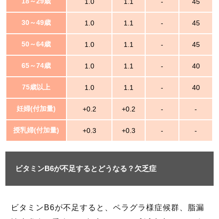
18～29歳
1.0
1.1
-
45
30～49歳
1.0
1.1
-
45
50～64歳
1.0
1.1
-
45
65～74歳
1.0
1.1
-
40
75歳以上
1.0
1.1
-
40
妊婦(付加量)
+0.2
+0.2
-
-
授乳婦(付加量)
+0.3
+0.3
-
-
ビタミンB6が不足するとどうなる？欠乏症
ビタミンB6が不足すると、ペラグラ様症候群、脂漏