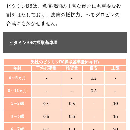
ビタミンB6は、免疫機能の正常な働きにも重要な役
割をはたしており、皮膚の抵抗力、ヘモグロビンの
合成にも欠かせません。
ビタミンB6の摂取基準量
男性のビタミンB6摂取基準量(mg/日)
年齢
平均必要量
推奨量
目安
上限
0～5ヵ月
-
-
0.2
-
6～11ヵ月
-
-
0.3
-
1～2歳
0.4
0.5
-
10
3～5歳
0.5
0.6
-
15
6～7歳
0.7
0.8
-
20