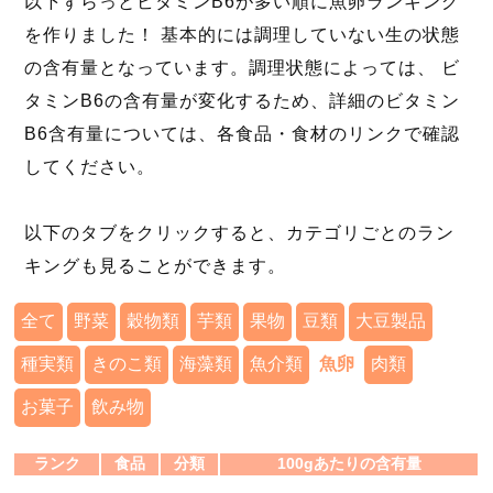
以下ずらっとビタミンB6が多い順に魚卵ランキング
を作りました！ 基本的には調理していない生の状態
の含有量となっています。調理状態によっては、 ビ
タミンB6の含有量が変化するため、詳細のビタミン
B6含有量については、各食品・食材のリンクで確認
してください。
以下のタブをクリックすると、カテゴリごとのラン
キングも見ることができます。
全て
野菜
穀物類
芋類
果物
豆類
大豆製品
種実類
きのこ類
海藻類
魚介類
魚卵
肉類
お菓子
飲み物
ランク
食品
分類
100gあたりの含有量