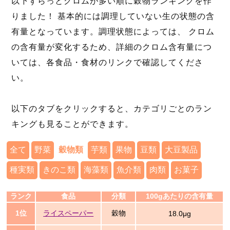
以下ずらっとクロムが多い順に穀物ランキングを作
りました！ 基本的には調理していない生の状態の含
有量となっています。調理状態によっては、 クロム
の含有量が変化するため、詳細のクロム含有量につ
いては、各食品・食材のリンクで確認してくださ
い。
以下のタブをクリックすると、カテゴリごとのラン
キングも見ることができます。
全て
野菜
穀物類
芋類
果物
豆類
大豆製品
種実類
きのこ類
海藻類
魚介類
肉類
お菓子
ランク
食品
分類
100gあたりの含有量
1位
ライスペーパー
穀物
18.0μg