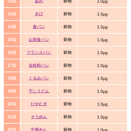
12位
あわ
穀物
1.0μg
13位
きび
穀物
1.0μg
14位
食パン
穀物
1.0μg
15位
山形食パン
穀物
1.0μg
16位
フランスパン
穀物
1.0μg
17位
全粒粉パン
穀物
1.0μg
18位
くるみパン
穀物
1.0μg
19位
干しうどん
穀物
1.0μg
20位
ひやむぎ
穀物
1.0μg
21位
そうめん
穀物
1.0μg
22位
中華めん
穀物
1.0μg