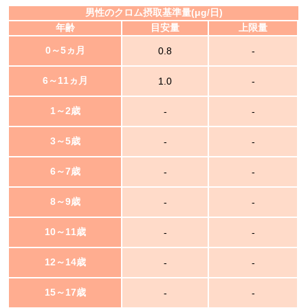
男性のクロム摂取基準量(μg/日)
年齢
目安量
上限量
0～5ヵ月
0.8
-
6～11ヵ月
1.0
-
1～2歳
-
-
3～5歳
-
-
6～7歳
-
-
8～9歳
-
-
10～11歳
-
-
12～14歳
-
-
15～17歳
-
-