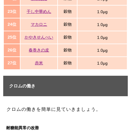
23位
干し中華めん
穀物
1.0μg
24位
マカロニ
穀物
1.0μg
25位
かやきせんべい
穀物
1.0μg
26位
春巻きの皮
穀物
1.0μg
27位
赤米
穀物
1.0μg
クロムの働き
クロムの働きを簡単に見ていきましょう。
耐糖能異常の改善