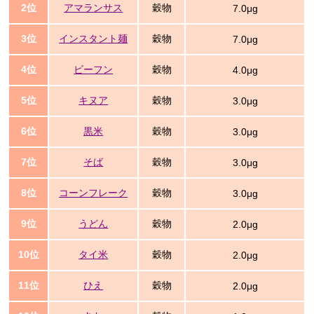
2位
アマランサス
穀物
7.0μg
3位
インスタント麺
穀物
7.0μg
4位
ビーフン
穀物
4.0μg
5位
キヌア
穀物
3.0μg
6位
黒米
穀物
3.0μg
7位
そば
穀物
3.0μg
8位
コーンフレーク
穀物
3.0μg
9位
うどん
穀物
2.0μg
10位
タイ米
穀物
2.0μg
11位
ひえ
穀物
2.0μg