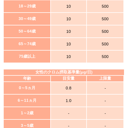
18～29歳
10
500
30～49歳
10
500
50～64歳
10
500
65～74歳
10
500
75歳以上
10
500
女性のクロム摂取基準量(μg/日)
年齢
目安量
上限量
0～5ヵ月
0.8
-
6～11ヵ月
1.0
-
1～2歳
-
-
3～5歳
-
-