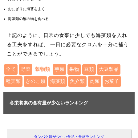
おにぎりに海苔をまく
海藻類の酢の物を食べる
上記のように、日常の食事に少しでも海藻類を入れ
る工夫をすれば、 一日に必要なクロムを十分に補う
ことができるでしょう。
全て
野菜
穀物類
芋類
果物
豆類
大豆製品
種実類
きのこ類
海藻類
魚介類
肉類
お菓子
各栄養素の含有量が少ないランキング
タンパク質が少ない食品・食材ランキング