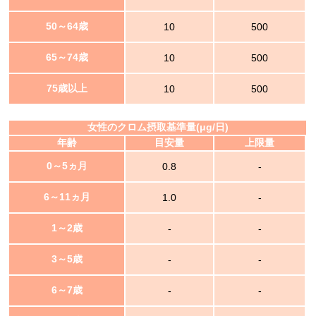
50～64歳
10
500
65～74歳
10
500
75歳以上
10
500
女性のクロム摂取基準量(μg/日)
年齢
目安量
上限量
0～5ヵ月
0.8
-
6～11ヵ月
1.0
-
1～2歳
-
-
3～5歳
-
-
6～7歳
-
-