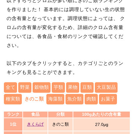
以下ずらっとクロムが多い順にきのこ類ランキング
を作りました！ 基本的には調理していない生の状態
の含有量となっています。調理状態によっては、 ク
ロムの含有量が変化するため、詳細のクロム含有量
については、各食品・食材のリンクで確認してくだ
さい。
以下のタブをクリックすると、カテゴリごとのラン
キングも見ることができます。
全て
野菜
穀物類
芋類
果物
豆類
大豆製品
種実類
きのこ類
海藻類
魚介類
肉類
お菓子
ランク
食品
分類
100gあたりの含有量
1位
きくらげ
きのこ類
27.0μg