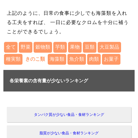
上記のように、日常の食事に少しでも海藻類を入れ
る工夫をすれば、 一日に必要なクロムを十分に補う
ことができるでしょう。
全て
野菜
穀物類
芋類
果物
豆類
大豆製品
種実類
きのこ類
海藻類
魚介類
肉類
お菓子
各栄養素の含有量が少ないランキング
タンパク質が少ない食品・食材ランキング
脂質が少ない食品・食材ランキング