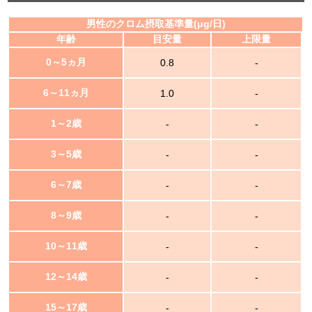
男性のクロム摂取基準量(μg/日)
年齢
目安量
上限量
0～5ヵ月
0.8
-
6～11ヵ月
1.0
-
1～2歳
-
-
3～5歳
-
-
6～7歳
-
-
8～9歳
-
-
10～11歳
-
-
12～14歳
-
-
15～17歳
-
-