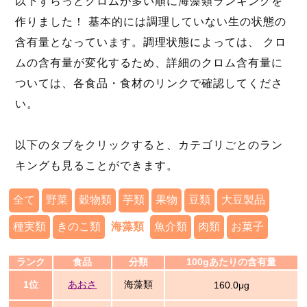
以下ずらっとクロムが多い順に海藻類ランキングを
作りました！ 基本的には調理していない生の状態の
含有量となっています。調理状態によっては、 クロ
ムの含有量が変化するため、詳細のクロム含有量に
ついては、各食品・食材のリンクで確認してくださ
い。
以下のタブをクリックすると、カテゴリごとのラン
キングも見ることができます。
全て
野菜
穀物類
芋類
果物
豆類
大豆製品
種実類
きのこ類
海藻類
魚介類
肉類
お菓子
ランク
食品
分類
100gあたりの含有量
1位
あおさ
海藻類
160.0μg