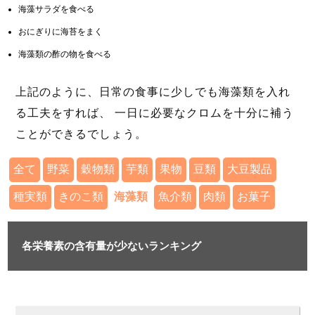
海藻サラダを食べる
おにぎりに海苔をまく
海藻類の酢の物を食べる
上記のように、日常の食事に少しでも海藻類を入れ
る工夫をすれば、 一日に必要なクロムを十分に補う
ことができるでしょう。
全て
野菜
穀物類
芋類
果物
豆類
大豆製品
種実類
きのこ類
海藻類
魚介類
肉類
お菓子
各栄養素の含有量が少ないランキング