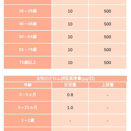
18～29歳
10
500
30～49歳
10
500
50～64歳
10
500
65～74歳
10
500
75歳以上
10
500
女性のクロム摂取基準量(μg/日)
年齢
目安量
上限量
0～5ヵ月
0.8
-
6～11ヵ月
1.0
-
1～2歳
-
-