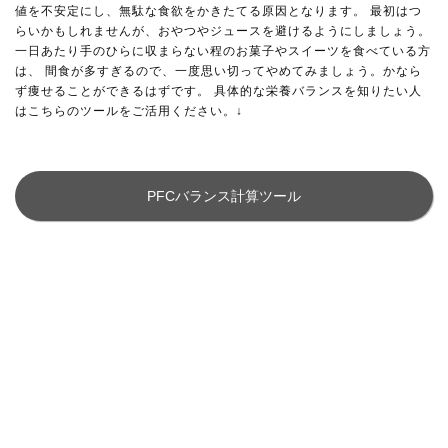
値を不安定にし、無駄な食欲をかきたてる原因となります。 最初はつ
らいかもしれませんが、おやつやジュースを避けるようにしましょう。
一日あたり手のひらに収まらない程のお菓子やスイーツを食べている方
は、 間食が多すぎるので、一度思い切ってやめてみましょう。かなら
ず痩せることができるはずです。 具体的な栄養バランスを知りたい人
はこちらのツールをご活用ください。↓
PFCバランス計算ツール