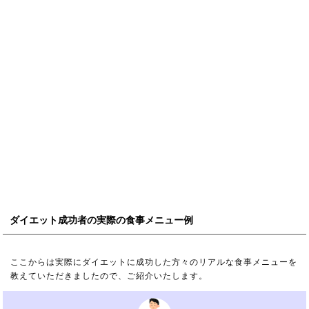
ダイエット成功者の実際の食事メニュー例
ここからは実際にダイエットに成功した方々のリアルな食事メニューを
教えていただきましたので、ご紹介いたします。