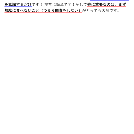
を意識するだけ
です！ 非常に簡単です！そして
特に重要なのは、まず
無駄に食べないこと（つまり間食をしない）
がとっても大切です。