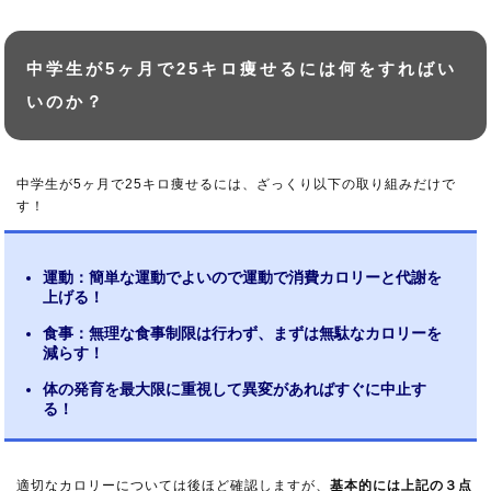
中学生が5ヶ月で25キロ痩せるには何をすればい
いのか？
中学生が5ヶ月で25キロ痩せるには、ざっくり以下の取り組みだけで
す！
運動：簡単な運動でよいので運動で消費カロリーと代謝を
上げる！
食事：無理な食事制限は行わず、まずは無駄なカロリーを
減らす！
体の発育を最大限に重視して異変があればすぐに中止す
る！
適切なカロリーについては後ほど確認しますが、
基本的には上記の３点