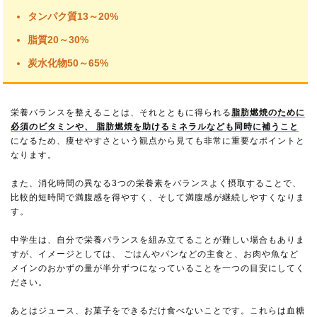
タンパク質13～20%
脂質20～30%
炭水化物50～65%
栄養バランスを整えることは、それとともに得られる
脂肪燃焼のために
必須のビタミンや、 脂肪燃焼を助けるミネラルなども同時に補うこと
になるため、痩せやすさという観点から見ても非常に重要なポイントと
なります。
また、消化時間の異なる3つの栄養素をバランスよく摂取することで、
比較的短時間で満腹感を得やすく、そして満腹感が継続しやすくなりま
す。
中学生は、自分で栄養バランスを組み立てることが難しい場合もありま
すが、イメージとしては、 ごはんやパンなどの主食と、お肉や魚など
メインのおかずの量が半分ずつになっていることを一つの目安にしてく
ださい。
あとはジュース、お菓子をできるだけ食べないことです。これらは血糖