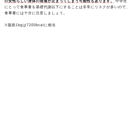
の女性らしい身体の発達が止まってしまう可能性もあります。
中学生
にとって食事量を基礎代謝以下にすることは非常にリスクが多いので、
食事量には十分に注意しましょう。
※脂肪1kgは7200kcalに相当