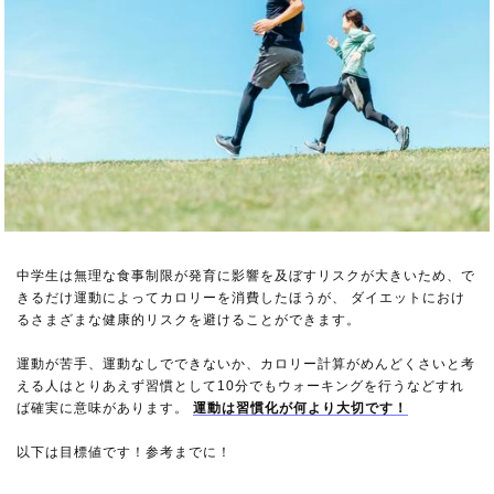
中学生は無理な食事制限が発育に影響を及ぼすリスクが大きいため、で
きるだけ運動によってカロリーを消費したほうが、 ダイエットにおけ
るさまざまな健康的リスクを避けることができます。
運動が苦手、運動なしでできないか、カロリー計算がめんどくさいと考
える人はとりあえず習慣として10分でもウォーキングを行うなどすれ
ば確実に意味があります。
運動は習慣化が何より大切です！
以下は目標値です！参考までに！