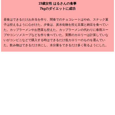
19歳女性 はるさんの食事
7kgのダイエットに成功
昼食はできるだけお弁当を作り、間食でのチョコレートはやめ、スナック菓
子は控えるように心がけた。夕食は、炭水化物を控え豆腐と納豆を食べてい
た。カップラーメンやお惣菜も控えた。カップラーメンの代わりに春雨スー
プやコンソメスープなどを作り食べていた。実際のカロリーは計算していな
いがコンビニなどで購入する時はできるだけ低カロリーのものを選んでい
た。飲み物はできるだけ水にし、水分量をできるだけ多く取るようにした。