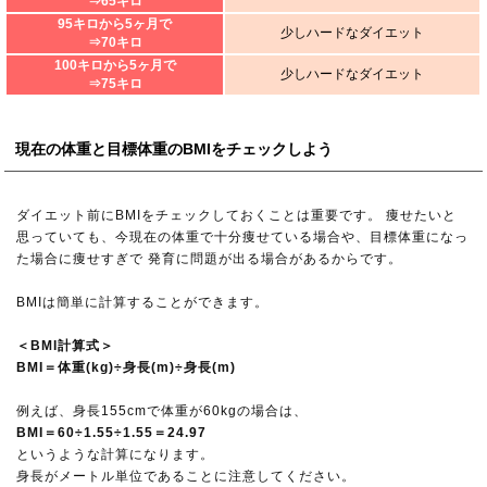
⇒65キロ
95キロから5ヶ月で
少しハードなダイエット
⇒70キロ
100キロから5ヶ月で
少しハードなダイエット
⇒75キロ
現在の体重と目標体重のBMIをチェックしよう
ダイエット前にBMIをチェックしておくことは重要です。 痩せたいと
思っていても、今現在の体重で十分痩せている場合や、目標体重になっ
た場合に痩せすぎで 発育に問題が出る場合があるからです。
BMIは簡単に計算することができます。
＜BMI計算式＞
BMI＝体重(kg)÷身長(m)÷身長(m)
例えば、身長155cmで体重が60kgの場合は、
BMI＝60÷1.55÷1.55＝24.97
というような計算になります。
身長がメートル単位であることに注意してください。