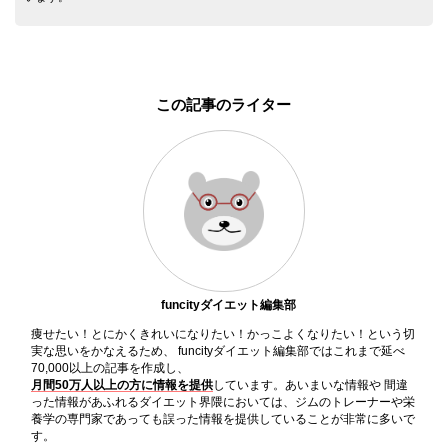
この記事のライター
funcityダイエット編集部
痩せたい！とにかくきれいになりたい！かっこよくなりたい！という切
実な思いをかなえるため、 funcityダイエット編集部ではこれまで延べ
70,000以上の記事を作成し、
月間50万人以上の方に情報を提供
しています。あいまいな情報や 間違
った情報があふれるダイエット界隈においては、ジムのトレーナーや栄
養学の専門家であっても誤った情報を提供していることが非常に多いで
す。