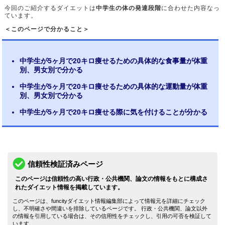
今回のご紹介するダイエットは
中学生の体の発達段階
に合わせた内容なっ
ています。
＜このページで分かること＞
中学生が5ヶ月で20キロ痩せるための具体的な食事量が体重
別、男女別で分かる
中学生が5ヶ月で20キロ痩せるための具体的な運動量が体重
別、男女別で分かる
中学生が5ヶ月で20キロ痩せる際に気を付けることが分かる
信頼性検証済みページ
このページは信頼性の高い行政・公共機関、論文の情報をもとに構成さ
れたダイエット情報を掲載しています。
このページは、funcityダイエット情報編集部によって情報元を詳細にチェック
し、不明確さや間違いを排除しているページです。 行政・公共機関、論文以外
の情報を引用している場合は、その信用性をチェックし、引用の可否を検証して
います。