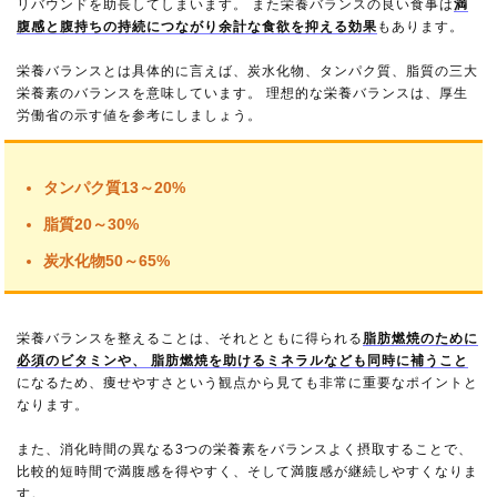
リバウンドを助長してしまいます。 また栄養バランスの良い食事は
満
腹感と腹持ちの持続につながり余計な食欲を抑える効果
もあります。
栄養バランスとは具体的に言えば、炭水化物、タンパク質、脂質の三大
栄養素のバランスを意味しています。 理想的な栄養バランスは、厚生
労働省の示す値を参考にしましょう。
タンパク質13～20%
脂質20～30%
炭水化物50～65%
栄養バランスを整えることは、それとともに得られる
脂肪燃焼のために
必須のビタミンや、 脂肪燃焼を助けるミネラルなども同時に補うこと
になるため、痩せやすさという観点から見ても非常に重要なポイントと
なります。
また、消化時間の異なる3つの栄養素をバランスよく摂取することで、
比較的短時間で満腹感を得やすく、そして満腹感が継続しやすくなりま
す。