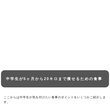
中学生が5ヶ月から20キロまで痩せるための食事
ここからは中学生が気を付けたい食事のポイントをいくつかご紹介しま
す。