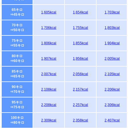
65キロ
1,605kcal
1,654kcal
1,703kcal
⇒45キロ
70キロ
1,706kcal
1,755kcal
1,803kcal
⇒50キロ
75キロ
1,806kcal
1,855kcal
1,904kcal
⇒55キロ
80キロ
1,907kcal
1,956kcal
2,005kcal
⇒60キロ
85キロ
2,007kcal
2,056kcal
2,105kcal
⇒65キロ
90キロ
2,108kcal
2,157kcal
2,206kcal
⇒70キロ
95キロ
2,208kcal
2,257kcal
2,306kcal
⇒75キロ
100キロ
2,309kcal
2,358kcal
2,407kcal
⇒80キロ