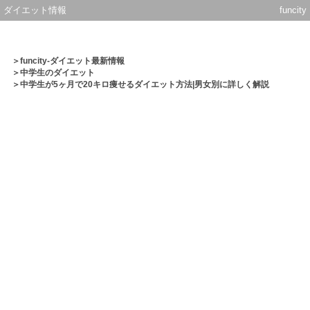
ダイエット情報
funcity
＞
funcity-ダイエット最新情報
＞
中学生のダイエット
＞中学生が5ヶ月で20キロ痩せるダイエット方法|男女別に詳しく解説