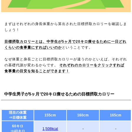
まずはそれぞれの身長体重から算出された目標摂取カロリーを確認しま
しょう！
目標摂取カロリーとは、中学生が5ヶ月で20キロ痩せるために一日どれ
くらいの食事量にすればいいのか
ということです。
なぜ体重と身長ごとに目標摂取カロリーが違うのかといえば、それぞれ
の基礎代謝が変わるからです。
それぞれのカロリーをクリックすれば
食事量の目安を知ることができます！
中学生男子が5ヶ月で20キロ痩せるための目標摂取カロリー
現在の体重
155cm
160cm
165cm
⇒目標体重
60キロ
1,508kcal
-
-
⇒40キロ