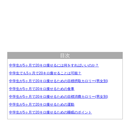
目次
中学生が5ヶ月で20キロ痩せるには何をすればいいのか？
中学生でも5ヶ月で20キロ痩せることは可能？
中学生が5ヶ月で20キロ痩せるための目標摂取カロリー(男女別)
中学生が5ヶ月で20キロ痩せるための食事
中学生が5ヶ月で20キロ痩せるための目標消費カロリー(男女別)
中学生が5ヶ月で20キロ痩せるための運動
中学生が5ヶ月で20キロ痩せるための睡眠のポイント