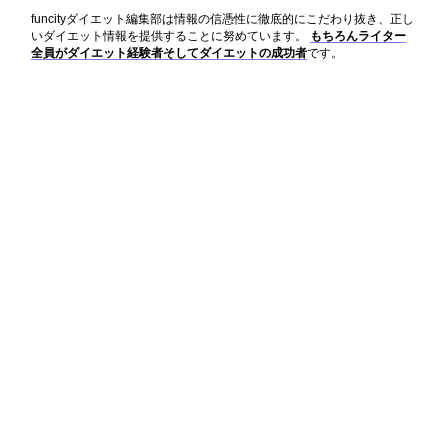
funcityダイエット編集部は情報の信憑性に徹底的にこだわり抜き、正し
いダイエット情報を提供することに努めています。
もちろんライター
全員がダイエット経験者そしてダイエットの成功者
です。