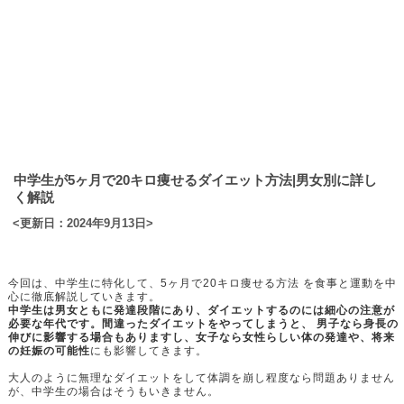
中学生が5ヶ月で20キロ痩せるダイエット方法|男女別に詳し
く解説
<更新日：2024年9月13日>
今回は、中学生に特化して、5ヶ月で20キロ痩せる方法 を食事と運動を中
心に徹底解説していきます。
中学生は男女ともに発達段階にあり、ダイエットするのには細心の注意が
必要な年代です。間違ったダイエットをやってしまうと、 男子なら身長の
伸びに影響する場合もありますし、女子なら女性らしい体の発達や、将来
の妊娠の可能性
にも影響してきます。
大人のように無理なダイエットをして体調を崩し程度なら問題ありません
が、中学生の場合はそうもいきません。