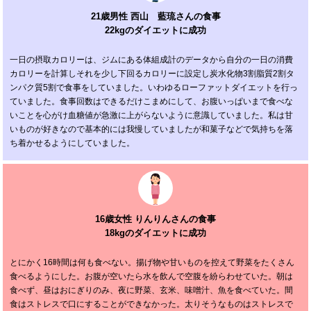
21歳男性 西山 藍琉さんの食事
22kgのダイエットに成功
一日の摂取カロリーは、ジムにある体組成計のデータから自分の一日の消費
カロリーを計算しそれを少し下回るカロリーに設定し炭水化物3割脂質2割タ
ンパク質5割で食事をしていました。いわゆるローファットダイエットを行っ
ていました。食事回数はできるだけこまめにして、お腹いっぱいまで食べな
いことを心がけ血糖値が急激に上がらないように意識していました。私は甘
いものが好きなので基本的には我慢していましたが和菓子などで気持ちを落
ち着かせるようにしていました。
16歳女性 りんりんさんの食事
18kgのダイエットに成功
とにかく16時間は何も食べない。揚げ物や甘いものを控えて野菜をたくさん
食べるようにした。お腹が空いたら水を飲んで空腹を紛らわせていた。朝は
食べず、昼はおにぎりのみ、夜に野菜、玄米、味噌汁、魚を食べていた。間
食はストレスで口にすることができなかった。太りそうなものはストレスで