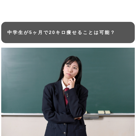
中学生が5ヶ月で20キロ痩せることは可能？