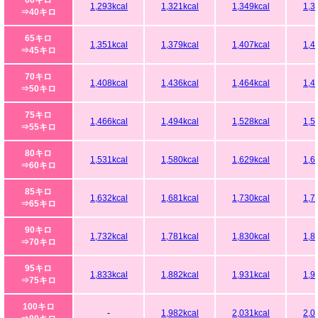
60キロ
1,293kcal
1,321kcal
1,349kcal
1,3
⇒40キロ
65キロ
1,351kcal
1,379kcal
1,407kcal
1,4
⇒45キロ
70キロ
1,408kcal
1,436kcal
1,464kcal
1,4
⇒50キロ
75キロ
1,466kcal
1,494kcal
1,528kcal
1,5
⇒55キロ
80キロ
1,531kcal
1,580kcal
1,629kcal
1,6
⇒60キロ
85キロ
1,632kcal
1,681kcal
1,730kcal
1,7
⇒65キロ
90キロ
1,732kcal
1,781kcal
1,830kcal
1,8
⇒70キロ
95キロ
1,833kcal
1,882kcal
1,931kcal
1,9
⇒75キロ
100キロ
-
1,982kcal
2,031kcal
2,0