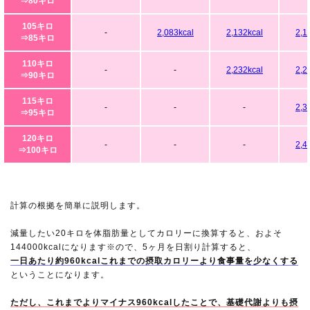
⇒80キロ
105キロ
-
2,083kcal
2,132kcal
2,1
⇒85キロ
110キロ
-
-
2,232kcal
2,2
⇒90キロ
115キロ
-
-
-
2,3
⇒95キロ
120キロ
-
-
-
2,4
⇒100キロ
計算の根拠を簡単に説明します。
減量したい20キロを体脂肪量としてカロリーに換算すると、およそ
144000kcalになります※ので、5ヶ月を日割り計算すると、
一日あたり約960kcalこれまでの摂取カロリーより食事量を少なくする
ということになります。
ただし、これまでよりマイナス960kcalしたことで、基礎代謝よりも摂