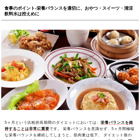
食事のポイント-栄養バランスを適切に、おやつ・スイーツ・清涼
飲料水は控えめに
5ヶ月という比較的長期間のダイエットにおいては、
栄養バランスを維
持することは非常に重要
です。 栄養バランスを意識せず、5ヶ月間極端
な栄養バランスを継続してしまうと、筋肉量は低下、 ダイエット後の