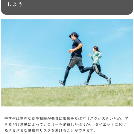
しよう
中学生は無理な食事制限が発育に影響を及ぼすリスクが大きいため、で
きるだけ運動によってカロリーを消費したほうが、 ダイエットにおけ
るさまざまな健康的リスクを避けることができます。