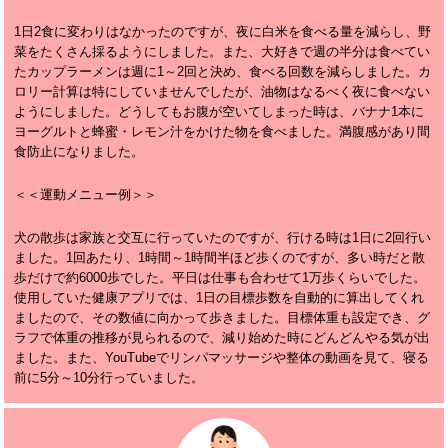
1日2食に変わりはなかったのですが、夜に白米を食べる量を減らし、野
菜をたくさん採るようにしました。また、大好きで週の半分は食べてい
たカップラーメンは週に1～2回と決め、食べる回数を減らしました。カ
ロリー計算は特にしていませんでしたが、油物はなるべく夜に食べない
ようにしました。どうしてもお腹が空いてしまった時は、バナナ1本に
ヨーグルトと蜂蜜・レモン汁をかけた物を食べました。満腹感があり間
食防止になりました。
＜＜運動メニュー例＞＞
犬の散歩は家族と交互に行っていたのですが、行ける時は1日に2回行い
ました。1回あたり、1時間～1時間半ほど歩くのですが、多い時だと散
歩だけで約6000歩でした。平日は仕事も合わせて1万歩くらいでした。
使用していた健康アプリでは、1日の目標歩数を自動的に算出してくれ
ましたので、その数値に向かって歩きました。目標体重も設定でき、グ
ラフで体重の推移が見られるので、減り始めた時にどんどんやる気が出
ました。また、YouTubeでリンパマッサージや整体の動画を見て、寝る
前に5分～10分行っていました。