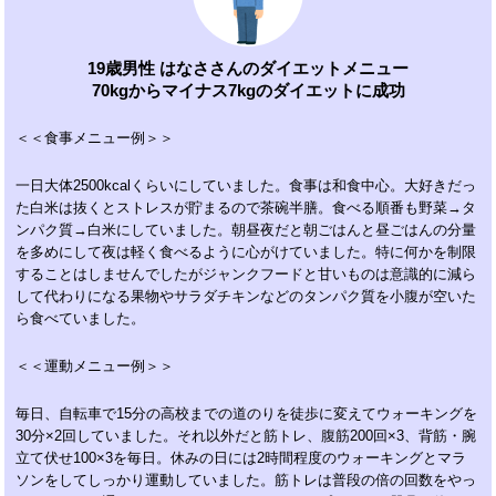
19歳男性 はなささんのダイエットメニュー
70kgからマイナス7kgのダイエットに成功
＜＜食事メニュー例＞＞
一日大体2500kcalくらいにしていました。食事は和食中心。大好きだっ
た白米は抜くとストレスが貯まるので茶碗半膳。食べる順番も野菜→タ
ンパク質→白米にしていました。朝昼夜だと朝ごはんと昼ごはんの分量
を多めにして夜は軽く食べるように心がけていました。特に何かを制限
することはしませんでしたがジャンクフードと甘いものは意識的に減ら
して代わりになる果物やサラダチキンなどのタンパク質を小腹が空いた
ら食べていました。
＜＜運動メニュー例＞＞
毎日、自転車で15分の高校までの道のりを徒歩に変えてウォーキングを
30分×2回していました。それ以外だと筋トレ、腹筋200回×3、背筋・腕
立て伏せ100×3を毎日。休みの日には2時間程度のウォーキングとマラ
ソンをしてしっかり運動していました。筋トレは普段の倍の回数をやっ