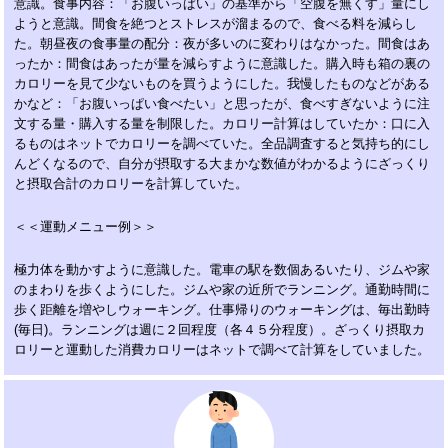
意識。食事内容：「お腹いっぱい」の基準から「空腹を無くす」量にし
ようと意識。間食を絶つとストレスが溜まるので、食べる料を減らし
た。朝昼夜の食事量の配分：夜が多いのに変わりはなかった。間食はあ
ったか：間食はあったが量を減らすように意識した。購入時も箱の裏の
カロリーを見て少ないものを買うようにした。我慢したものなどがある
かなど：「お腹いっぱい食べたい」と思ったが、食べすぎないように注
文する量・購入する量を制限した。カロリー計算はしていたか：口に入
るものはネットでカロリーを調べていた。全品調査すると気持ち的にし
んどくなるので、自分が摂取する大まかな数値がわかるようにざっくり
と摂取合計のカロリーを計算していた。
＜＜運動メニュー例＞＞
極力体を動かすように意識した。電車の駅を数個あるいたり、ジムや家
のまわりを歩くようにした。ジムや家の近所でランニング。通勤時間に
歩く距離を増やしウォーキング。仕事帰りのウォーキングは、毎出勤時
(毎日)。ランニングは週に２回程度（各４５分程度）。ざっくり摂取カ
ロリーと運動した消費カロリーはネットで調べて計算をしていました。