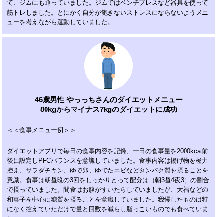
て、ジムにも通っていました。ジムではベンチプレスなど器具を使って
筋トレしました。とにかく自分が飽きないストレスにならないようメニ
ューを考えながら運動していました。
46歳男性 やっっちさんのダイエットメニュー
80kgからマイナス7kgのダイエットに成功
＜＜食事メニュー例＞＞
ダイエットアプリで毎日の食事内容を記録、一日の食事量を2000kcal前
後に設定しPFCバランスを意識していました。食事内容は揚げ物を極力
控え、サラダチキン、ゆで卵、ゆでたエビなどタンパク質を摂ることを
意識。食事は朝昼晩の3回をしっかりとって配分は（朝3昼4夜3）の割合
で摂っていました。間食はお腹がすいたらしていましたが、大福などの
和菓子を中心に糖質を摂ることを意識していました。我慢したものは特
になく控えていただけで量と回数を減らし脂っこいものでも食べていま