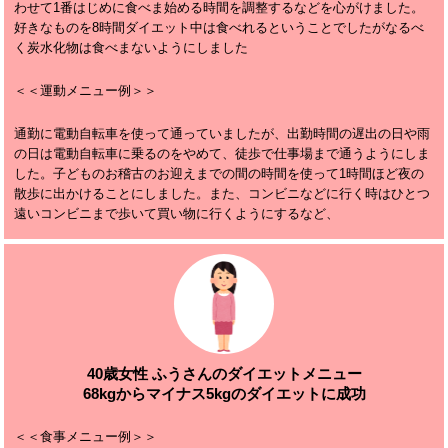
わせて1番はじめに食べま始める時間を調整するなどを心がけました。
好きなものを8時間ダイエット中は食べれるということでしたがなるべ
く炭水化物は食べまないようにしました
＜＜運動メニュー例＞＞
通勤に電動自転車を使って通っていましたが、出勤時間の遅出の日や雨
の日は電動自転車に乗るのをやめて、徒歩で仕事場まで通うようにしま
した。子どものお稽古のお迎えまでの間の時間を使って1時間ほど夜の
散歩に出かけることにしました。また、コンビニなどに行く時はひとつ
遠いコンビニまで歩いて買い物に行くようにするなど、
40歳女性 ふうさんのダイエットメニュー
68kgからマイナス5kgのダイエットに成功
＜＜食事メニュー例＞＞