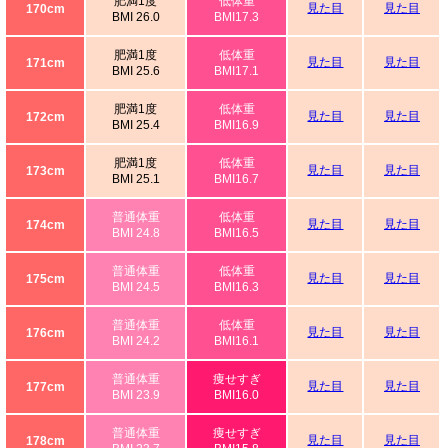
肥満1度
低体重
見た目
見た目
170cm
BMI 26.0
BMI17.3
肥満1度
低体重
見た目
見た目
171cm
BMI 25.6
BMI17.1
肥満1度
低体重
見た目
見た目
172cm
BMI 25.4
BMI16.9
肥満1度
低体重
見た目
見た目
173cm
BMI 25.1
BMI16.7
普通体重
低体重
見た目
見た目
174cm
BMI 24.8
BMI16.5
普通体重
低体重
見た目
見た目
175cm
BMI 24.5
BMI16.3
普通体重
低体重
見た目
見た目
176cm
BMI 24.2
BMI16.1
普通体重
痩せすぎ
見た目
見た目
177cm
BMI 23.9
BMI16.0
普通体重
痩せすぎ
見た目
見た目
178cm