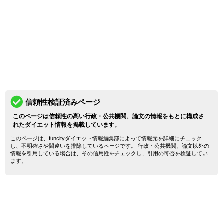
信頼性検証済みページ
このページは信頼性の高い行政・公共機関、論文の情報をもとに構成さ
れたダイエット情報を掲載しています。
このページは、funcityダイエット情報編集部によって情報元を詳細にチェック
し、不明確さや間違いを排除しているページです。 行政・公共機関、論文以外の
情報を引用している場合は、その信用性をチェックし、引用の可否を検証してい
ます。