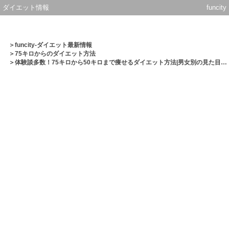
ダイエット情報
funcity
＞
funcity-ダイエット最新情報
＞
75キロからのダイエット方法
＞体験談多数！75キロから50キロまで痩せるダイエット方法|男女別の見た目の変化もわかる！