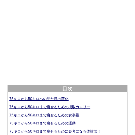
目次
75キロから50キロへの見た目の変化
75キロから50キロまで痩せるための摂取カロリー
75キロから50キロまで痩せるための食事量
75キロから50キロまで痩せるための運動
75キロから50キロまで痩せるために参考になる体験談！