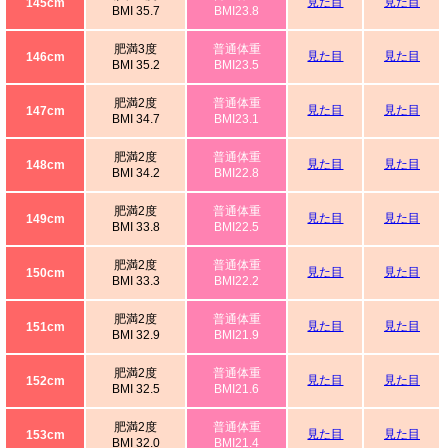
見た目
見た目
145cm
BMI 35.7
BMI23.8
肥満3度
普通体重
見た目
見た目
146cm
BMI 35.2
BMI23.5
肥満2度
普通体重
見た目
見た目
147cm
BMI 34.7
BMI23.1
肥満2度
普通体重
見た目
見た目
148cm
BMI 34.2
BMI22.8
肥満2度
普通体重
見た目
見た目
149cm
BMI 33.8
BMI22.5
肥満2度
普通体重
見た目
見た目
150cm
BMI 33.3
BMI22.2
肥満2度
普通体重
見た目
見た目
151cm
BMI 32.9
BMI21.9
肥満2度
普通体重
見た目
見た目
152cm
BMI 32.5
BMI21.6
肥満2度
普通体重
見た目
見た目
153cm
BMI 32.0
BMI21.4