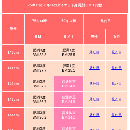
75キロの50キロのダイエット身長別ＢＭＩ指数
75キロ時
50キロ時
見た目
身長
ＢＭＩ
ＢＭＩ
男性
女性
肥満3度
肥満1度
見た目
見た目
140cm
BMI 38.3
BMI25.5
肥満3度
肥満1度
見た目
見た目
141cm
BMI 37.7
BMI25.1
肥満3度
普通体重
見た目
見た目
142cm
BMI 37.2
BMI24.8
肥満3度
普通体重
見た目
見た目
143cm
BMI 36.7
BMI24.5
肥満3度
普通体重
見た目
見た目
144cm
BMI 36.2
BMI24.1
肥満3度
普通体重