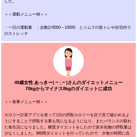
した。
＜＜運動メニュー例＞＞
・一日の運動量 ：歩数計8000～10000 とジムでの筋トレや自宅内で
のストレッチ
49歳女性 あっきー( ᴖ ·̫ ᴖ )さんのダイエットメニュー
70kgからマイナス8kgのダイエットに成功
＜＜食事メニュー例＞＞
カロリー計算アプリを使って1日の摂取カロリーを目で見て確かめるよ
うにすることで摂取する量も気になるようになり、またバランスの取れ
た食生活になりました。糖質ダイエットをしたので炭水化物の摂取量は
少なくしました。8時間ダイエットを行っていたので、夕食の時間に合