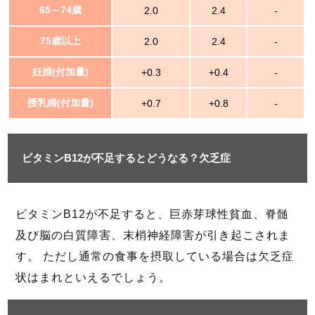
65～74歳
2.0
2.4
-
75歳以上
2.0
2.4
-
妊婦(付加量)
+0.3
+0.4
-
授乳婦(付加量)
+0.7
+0.8
-
ビタミンB12が不足するとどうなる？欠乏症
ビタミンB12が不足すると、巨赤芽球性貧血、脊髄
及び脳の白質障害、末梢神経障害が引き起こされま
す。 ただし通常の食事を摂取している場合は欠乏症
状はまれといえるでしょう。