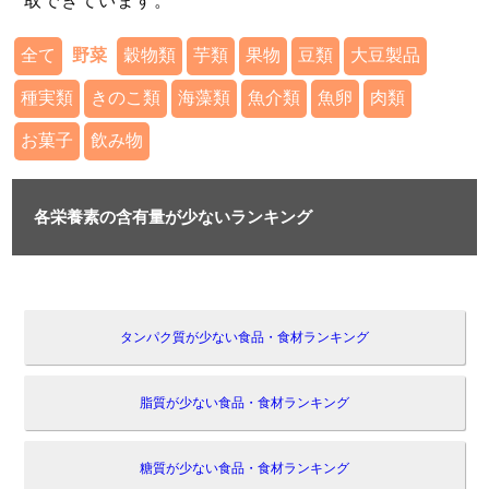
取できています。
全て
野菜
穀物類
芋類
果物
豆類
大豆製品
種実類
きのこ類
海藻類
魚介類
魚卵
肉類
お菓子
飲み物
各栄養素の含有量が少ないランキング
タンパク質が少ない食品・食材ランキング
脂質が少ない食品・食材ランキング
糖質が少ない食品・食材ランキング