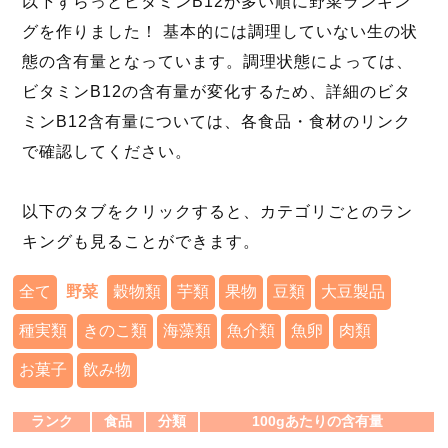
以下ずらっとビタミンB12が多い順に野菜ランキン
グを作りました！ 基本的には調理していない生の状
態の含有量となっています。調理状態によっては、
ビタミンB12の含有量が変化するため、詳細のビタ
ミンB12含有量については、各食品・食材のリンク
で確認してください。
以下のタブをクリックすると、カテゴリごとのラン
キングも見ることができます。
全て
野菜
穀物類
芋類
果物
豆類
大豆製品
種実類
きのこ類
海藻類
魚介類
魚卵
肉類
お菓子
飲み物
ランク
食品
分類
100gあたりの含有量