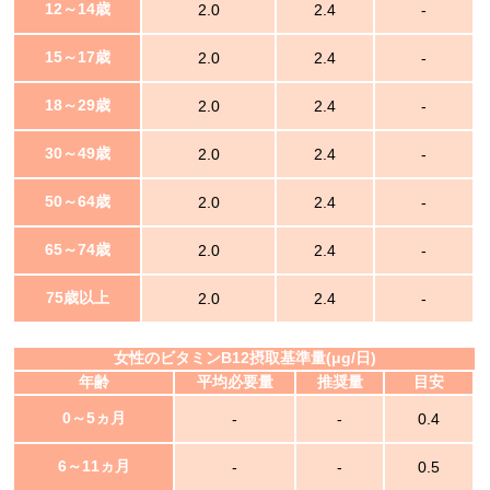
12～14歳
2.0
2.4
-
15～17歳
2.0
2.4
-
18～29歳
2.0
2.4
-
30～49歳
2.0
2.4
-
50～64歳
2.0
2.4
-
65～74歳
2.0
2.4
-
75歳以上
2.0
2.4
-
女性のビタミンB12摂取基準量(μg/日)
年齢
平均必要量
推奨量
目安
0～5ヵ月
-
-
0.4
6～11ヵ月
-
-
0.5