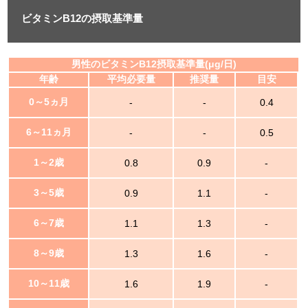
ビタミンB12の摂取基準量
男性のビタミンB12摂取基準量(μg/日)
年齢
平均必要量
推奨量
目安
0～5ヵ月
-
-
0.4
6～11ヵ月
-
-
0.5
1～2歳
0.8
0.9
-
3～5歳
0.9
1.1
-
6～7歳
1.1
1.3
-
8～9歳
1.3
1.6
-
10～11歳
1.6
1.9
-