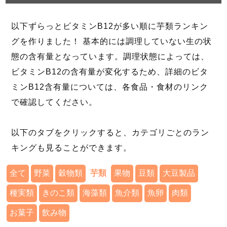
以下ずらっとビタミンB12が多い順に芋類ランキン
グを作りました！ 基本的には調理していない生の状
態の含有量となっています。調理状態によっては、
ビタミンB12の含有量が変化するため、詳細のビタ
ミンB12含有量については、各食品・食材のリンク
で確認してください。
以下のタブをクリックすると、カテゴリごとのラン
キングも見ることができます。
全て
野菜
穀物類
芋類
果物
豆類
大豆製品
種実類
きのこ類
海藻類
魚介類
魚卵
肉類
お菓子
飲み物