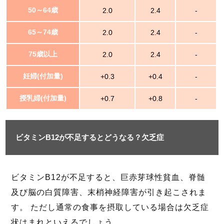
50～64歳
2.0
2.4
-
65～74歳
2.0
2.4
-
75歳以上
2.0
2.4
-
妊婦(付加量)
+0.3
+0.4
-
授乳婦(付加量)
+0.7
+0.8
-
ビタミンB12が不足するとどうなる？欠乏症
ビタミンB12が不足すると、巨赤芽球性貧血、脊髄
及び脳の白質障害、末梢神経障害が引き起こされま
す。 ただし通常の食事を摂取している場合は欠乏症
状はまれといえるでしょう。