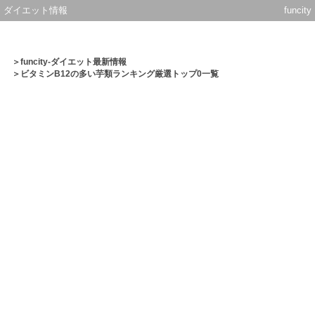
ダイエット情報
funcity
＞
funcity-ダイエット最新情報
＞ビタミンB12の多い芋類ランキング厳選トップ0一覧