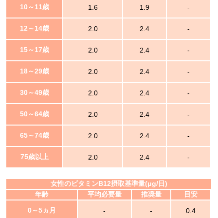
10～11歳
1.6
1.9
-
12～14歳
2.0
2.4
-
15～17歳
2.0
2.4
-
18～29歳
2.0
2.4
-
30～49歳
2.0
2.4
-
50～64歳
2.0
2.4
-
65～74歳
2.0
2.4
-
75歳以上
2.0
2.4
-
女性のビタミンB12摂取基準量(μg/日)
年齢
平均必要量
推奨量
目安
0～5ヵ月
-
-
0.4