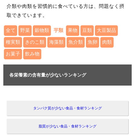
介類や肉類を習慣的に食べている方は、問題なく摂
取できています。
全て
野菜
穀物類
芋類
果物
豆類
大豆製品
種実類
きのこ類
海藻類
魚介類
魚卵
肉類
お菓子
飲み物
各栄養素の含有量が少ないランキング
タンパク質が少ない食品・食材ランキング
脂質が少ない食品・食材ランキング