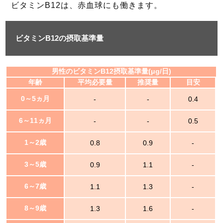
ビタミンB12は、赤血球にも働きます。
ビタミンB12の摂取基準量
男性のビタミンB12摂取基準量(μg/日)
年齢
平均必要量
推奨量
目安
0～5ヵ月
-
-
0.4
6～11ヵ月
-
-
0.5
1～2歳
0.8
0.9
-
3～5歳
0.9
1.1
-
6～7歳
1.1
1.3
-
8～9歳
1.3
1.6
-