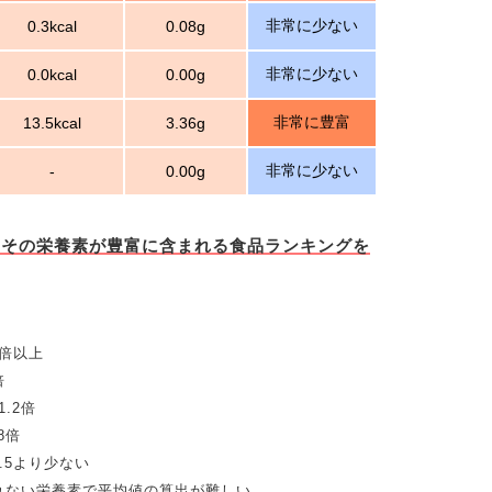
非常に少ない
0.3kcal
0.08g
非常に少ない
0.0kcal
0.00g
非常に豊富
13.5kcal
3.36g
非常に少ない
-
0.00g
とその栄養素が豊富に含まれる食品ランキングを
5倍以上
倍
.2倍
8倍
.5より少ない
れない栄養素で平均値の算出が難しい