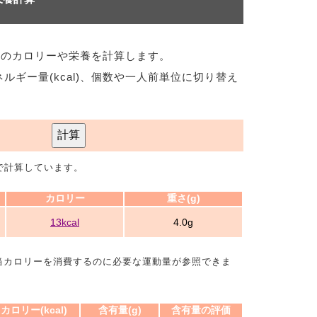
量のカロリーや栄養を計算します。
ネルギー量(kcal)、個数や一人前単位に切り替え
計算
 で計算しています。
カロリー
重さ(g)
13kcal
4.0g
当カロリーを消費するのに必要な運動量が参照できま
カロリー(kcal)
含有量(g)
含有量の評価