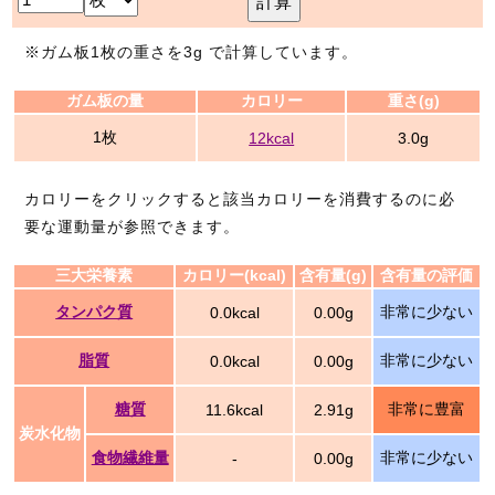
計算
※ガム板1枚の重さを3g で計算しています。
ガム板の量
カロリー
重さ(g)
1枚
12kcal
3.0g
カロリーをクリックすると該当カロリーを消費するのに必
要な運動量が参照できます。
三大栄養素
カロリー(kcal)
含有量(g)
含有量の評価
タンパク質
非常に少ない
0.0kcal
0.00g
脂質
非常に少ない
0.0kcal
0.00g
糖質
非常に豊富
11.6kcal
2.91g
炭水化物
食物繊維量
非常に少ない
-
0.00g