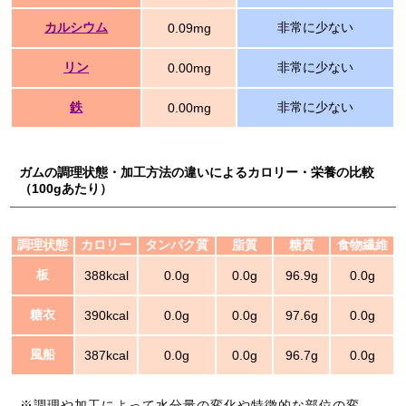
カルシウム
非常に少ない
0.09mg
リン
非常に少ない
0.00mg
鉄
非常に少ない
0.00mg
ガムの調理状態・加工方法の違いによるカロリー・栄養の比較
（100gあたり）
調理状態
カロリー
タンパク質
脂質
糖質
食物繊維
板
388kcal
0.0g
0.0g
96.9g
0.0g
糖衣
390kcal
0.0g
0.0g
97.6g
0.0g
風船
387kcal
0.0g
0.0g
96.7g
0.0g
※調理や加工によって水分量の変化や特徴的な部位の変