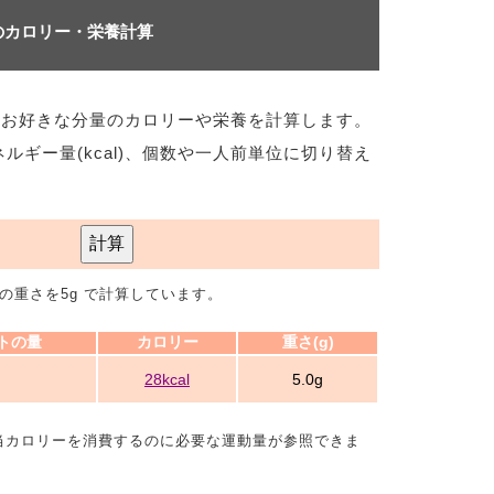
のカロリー・栄養計算
のお好きな分量のカロリーや栄養を計算します。
ネルギー量(kcal)、個数や一人前単位に切り替え
計算
の重さを5g で計算しています。
トの量
カロリー
重さ(g)
28kcal
5.0g
当カロリーを消費するのに必要な運動量が参照できま