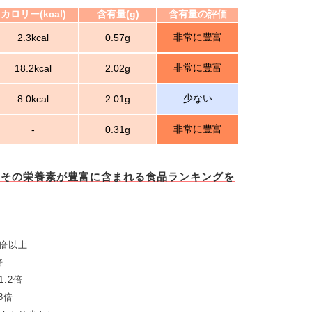
カロリー(kcal)
含有量(g)
含有量の評価
非常に豊富
2.3kcal
0.57g
非常に豊富
18.2kcal
2.02g
少ない
8.0kcal
2.01g
非常に豊富
-
0.31g
とその栄養素が豊富に含まれる食品ランキングを
5倍以上
倍
.2倍
8倍