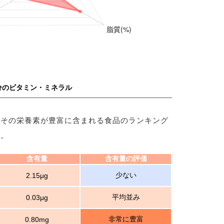
分のビタミン・ミネラル
、その栄養素が豊富に含まれる食品のランキング
す。
含有量
含有量の評価
少ない
2.15μg
平均並み
0.03μg
非常に豊富
0.80mg