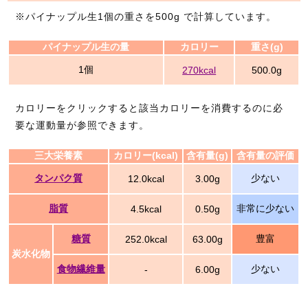
※パイナップル生1個の重さを500g で計算しています。
パイナップル生の量
カロリー
重さ(g)
1個
270kcal
500.0g
カロリーをクリックすると該当カロリーを消費するのに必
要な運動量が参照できます。
三大栄養素
カロリー(kcal)
含有量(g)
含有量の評価
タンパク質
少ない
12.0kcal
3.00g
脂質
非常に少ない
4.5kcal
0.50g
糖質
豊富
252.0kcal
63.00g
炭水化物
食物繊維量
少ない
-
6.00g