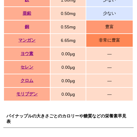
1.00mg
亜鉛
少ない
0.50mg
銅
豊富
0.55mg
マンガン
非常に豊富
6.65mg
ヨウ素
0.00μg
―
セレン
0.00μg
―
クロム
0.00μg
―
モリブデン
0.00μg
―
パイナップルの大きさごとのカロリーや糖質などの栄養素早見
表