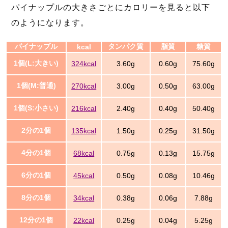
パイナップルの大きさごとにカロリーを見ると以下
のようになります。
パイナップル
タンパク質
脂質
糖質
kcal
1個(L:大きい)
324kcal
3.60g
0.60g
75.60g
1個(M:普通)
270kcal
3.00g
0.50g
63.00g
1個(S:小さい)
216kcal
2.40g
0.40g
50.40g
2分の1個
135kcal
1.50g
0.25g
31.50g
4分の1個
68kcal
0.75g
0.13g
15.75g
6分の1個
45kcal
0.50g
0.08g
10.46g
8分の1個
34kcal
0.38g
0.06g
7.88g
12分の1個
22kcal
0.25g
0.04g
5.25g