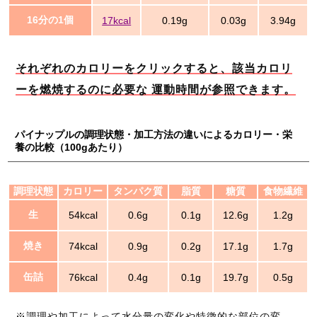
16分の1個
17kcal
0.19g
0.03g
3.94g
それぞれのカロリーをクリックすると、該当カロリ
ーを燃焼するのに必要な 運動時間が参照できます。
パイナップルの調理状態・加工方法の違いによるカロリー・栄
養の比較（100gあたり）
調理状態
カロリー
タンパク質
脂質
糖質
食物繊維
生
54kcal
0.6g
0.1g
12.6g
1.2g
焼き
74kcal
0.9g
0.2g
17.1g
1.7g
缶詰
76kcal
0.4g
0.1g
19.7g
0.5g
※調理や加工によって水分量の変化や特徴的な部位の変