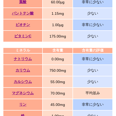
葉酸
非常に少ない
60.00μg
パントテン酸
少ない
1.15mg
ビオチン
非常に少ない
1.00μg
ビタミンC
少ない
175.00mg
ミネラル
含有量
含有量の評価
ナトリウム
非常に少ない
0.00mg
カリウム
少ない
750.00mg
カルシウム
少ない
55.00mg
マグネシウム
平均並み
70.00mg
リン
非常に少ない
45.00mg
鉄
少ない