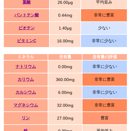
葉酸
平均並み
26.00μg
パントテン酸
非常に豊富
0.44mg
ビオチン
少ない
1.40μg
ビタミンC
非常に少ない
16.00mg
ミネラル
含有量
含有量の評価
ナトリウム
非常に少ない
0.00mg
カリウム
非常に豊富
360.00mg
カルシウム
非常に少ない
6.00mg
マグネシウム
非常に豊富
32.00mg
リン
豊富
27.00mg
鉄
平均並み