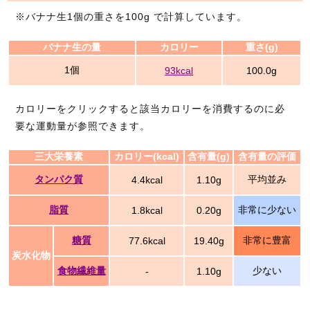
※バナナ生1個の重さを100g で計算しています。
バナナ生の量
カロリー
重さ(g)
1個
93kcal
100.0g
カロリーをクリックすると該当カロリーを消費するのに必
要な運動量が参照できます。
三大栄養素
カロリー(kcal)
含有量(g)
含有量の評価
タンパク質
平均並み
4.4kcal
1.10g
脂質
非常に少ない
1.8kcal
0.20g
糖質
非常に豊富
77.6kcal
19.40g
炭水化物
食物繊維量
少ない
-
1.10g