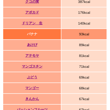
クコの実
387kcal
アボカド
176kcal
ドリアン 生
140kcal
バナナ
93kcal
あけび
89kcal
アテモヤ
81kcal
マンゴスチン
71kcal
ぶどう
69kcal
マンゴー
68kcal
きんかん
67kcal
パッションフルーツ
67kcal