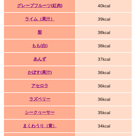
グレープフルーツ(紅肉)
40kcal
ライム（果汁）
39kcal
梨
38kcal
もも(白)
38kcal
あんず
37kcal
かぼす(果汁)
36kcal
アセロラ
36kcal
ラズベリー
36kcal
シークヮーサー
35kcal
まくわうり（黄）
34kcal