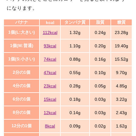
になります。
バナナ
タンパク質
脂質
糖質
kcal
1個(L:大きい)
112kcal
1.32g
0.24g
23.28g
1個(M:普通)
93kcal
1.10g
0.20g
19.40g
1個(S:小さい)
74kcal
0.88g
0.16g
15.52g
2分の1個
47kcal
0.55g
0.10g
9.70g
4分の1個
23kcal
0.28g
0.05g
4.85g
6分の1個
15kcal
0.18g
0.03g
3.22g
8分の1個
12kcal
0.14g
0.03g
2.43g
12分の1個
8kcal
0.09g
0.02g
1.62g