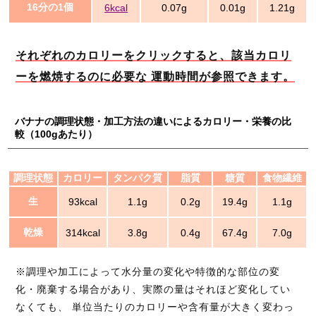
16分の1個
6kcal
0.07g
0.01g
1.21g
それぞれのカロリーをクリックすると、該当カロリ
ーを燃焼するのに必要な 運動時間が参照できます。
バナナの調理状態・加工方法の違いによるカロリー・栄養の比
較（100gあたり）
調理状態
カロリー
タンパク質
脂質
糖質
食物繊維
生
93kcal
1.1g
0.2g
19.4g
1.1g
乾燥
314kcal
3.8g
0.4g
67.4g
7.0g
※調理や加工によって水分量の変化や特徴的な部位の変
化・廃棄する場合があり、実際の量はそれほど変化してい
なくても、 単位当たりのカロリーや含有量が大きく変わっ