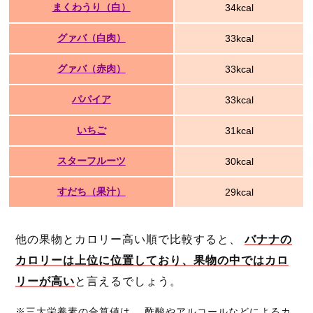
まくわうり（白）
34kcal
グァバ（白肉）
33kcal
グァバ（赤肉）
33kcal
パパイア
33kcal
いちご
31kcal
スターフルーツ
30kcal
すだち（果汁）
29kcal
他の果物とカロリー高い順で比較すると、
バナナの
カロリーは上位に位置しており、果物の中ではカロ
リーが高い
と言えるでしょう。
※三大栄養素の合算値は、 酢酸やアルコールなどによるカ