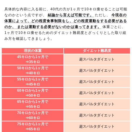
具体的な内容に入る前に、40代の方が1ヶ月で10キロ痩せることは可能
なのかという点ですが、
結論から言えば可能です。
ただし、
今現在の
体重によって、どの程度食事制限をし、どの程度運動をする必要がある
のか、 または運動する必要がないのかは違ってきます。
体重ごとに、
1ヶ月で10キロ痩せるためのダイエット難易度とざっくりとした取り組
み方を確認してきましょう。
現状の体重
ダイエット難易度
45キロから1ヶ月で
超スパルタダイエット
⇒35キロ
50キロから1ヶ月で
超スパルタダイエット
⇒40キロ
55キロから1ヶ月で
超スパルタダイエット
⇒45キロ
60キロから1ヶ月で
超スパルタダイエット
⇒50キロ
65キロから1ヶ月で
超スパルタダイエット
⇒55キロ
70キロから1ヶ月で
超スパルタダイエット
⇒60キロ
75キロから1ヶ月で
超スパルタダイエット
⇒65キロ