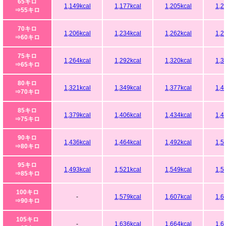
65キロ
1,149kcal
1,177kcal
1,205kcal
1,2
⇒55キロ
70キロ
1,206kcal
1,234kcal
1,262kcal
1,2
⇒60キロ
75キロ
1,264kcal
1,292kcal
1,320kcal
1,3
⇒65キロ
80キロ
1,321kcal
1,349kcal
1,377kcal
1,4
⇒70キロ
85キロ
1,379kcal
1,406kcal
1,434kcal
1,4
⇒75キロ
90キロ
1,436kcal
1,464kcal
1,492kcal
1,5
⇒80キロ
95キロ
1,493kcal
1,521kcal
1,549kcal
1,5
⇒85キロ
100キロ
-
1,579kcal
1,607kcal
1,6
⇒90キロ
105キロ
-
1,636kcal
1,664kcal
1,6