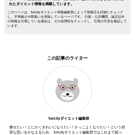
れたダイエット情報を掲載しています。
このページは、funcityダイエット情報編集部によって情報元を詳細にチェック
し、不明確さや間違いを排除しているページです。 行政・公共機関、論文以外
の情報を引用している場合は、その信用性をチェックし、引用の可否を検証して
います。
この記事のライター
funcityダイエット編集部
痩せたい！とにかくきれいになりたい！かっこよくなりたい！という切
実な思いをかなえるため、 funcityダイエット編集部ではこれまで延べ