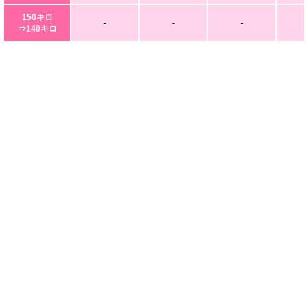
150キロ
-
-
-
⇒140キロ