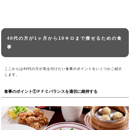
40代の方が1ヶ月から10キロまで痩せるための食
事
ここからは40代の方が気を付けたい食事のポイントをいくつかご紹介
します。
食事のポイント①ＰＦＣバランスを適切に維持する