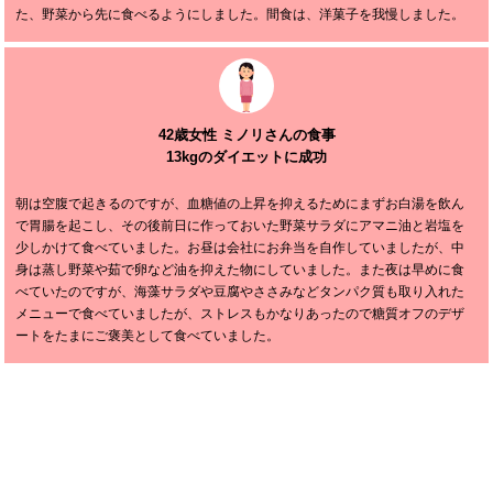
た、野菜から先に食べるようにしました。間食は、洋菓子を我慢しました。
42歳女性 ミノリさんの食事
13kgのダイエットに成功
朝は空腹で起きるのですが、血糖値の上昇を抑えるためにまずお白湯を飲ん
で胃腸を起こし、その後前日に作っておいた野菜サラダにアマニ油と岩塩を
少しかけて食べていました。お昼は会社にお弁当を自作していましたが、中
身は蒸し野菜や茹で卵など油を抑えた物にしていました。また夜は早めに食
べていたのですが、海藻サラダや豆腐やささみなどタンパク質も取り入れた
メニューで食べていましたが、ストレスもかなりあったので糖質オフのデザ
ートをたまにご褒美として食べていました。