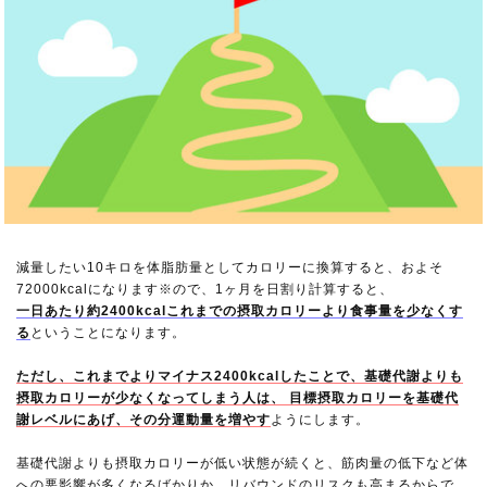
減量したい10キロを体脂肪量としてカロリーに換算すると、およそ
72000kcalになります※ので、1ヶ月を日割り計算すると、
一日あたり約2400kcalこれまでの摂取カロリーより食事量を少なくす
る
ということになります。
ただし、これまでよりマイナス2400kcalしたことで、基礎代謝よりも
摂取カロリーが少なくなってしまう人は、 目標摂取カロリーを基礎代
謝レベルにあげ、その分運動量を増やす
ようにします。
基礎代謝よりも摂取カロリーが低い状態が続くと、筋肉量の低下など体
への悪影響が多くなるばかりか、リバウンドのリスクも高まるからで