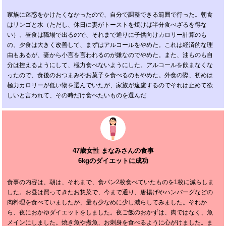
家族に迷惑をかけたくなかったので、自分で調整できる範囲で行った。朝食
はリンゴと水（ただし、休日に妻がトーストを焼けば半分食べざるを得な
い）、昼食は職場で出るので、それまで通りに子供向けカロリー計算のも
の、夕食は大きく改善して、まずはアルコールをやめた。これは経済的な理
由もあるが、妻から小言を言われるのが嫌なのでやめた。また、油ものも自
分は控えるようにして、極力食べないようにした。アルコールを飲まなくな
ったので、食後のおつまみやお菓子を食べるのもやめた。外食の際、初めは
極力カロリーが低い物を選んでいたが、家族が遠慮するのでそれは止めて欲
しいと言われて、その時だけ食べたいものを選んだ
47歳女性 まなみさんの食事
6kgのダイエットに成功
食事の内容は、朝は、それまで、食パン2枚食べていたものを1枚に減らしま
した。お昼は買ってきたお惣菜で、今まで通り、唐揚げやハンバーグなどの
肉料理を食べていましたが、量も少なめに少し減らしてみました。それか
ら、夜におかゆダイエットをしました。夜ご飯のおかずは、肉ではなく、魚
メインにしました。焼き魚や煮魚、お刺身を食べるように心がけました。ま