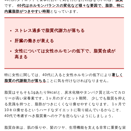
です。
40代はホルモンバランスの変化など様々な要因で、脂肪、特に
内臓脂肪がつきやすい時期
となっています。
ストレス過多で脂質代謝力が落ちる
肝臓の働きが衰える
女性については女性ホルモンの低下で、脂質合成が
高まる
特に女性に関しては、40代に入ると女性ホルモンの低下により
著しく
脂質の代謝能力が落ちる
ことに気を付けなければなりません。
脂質はそもそも1gあたり9kcalと、炭水化物やタンパク質と比べてカロ
リーが高い栄養素です。1ヶ月のダイエット期間、 少しでも脂質を抑え
る意識を持つと、脂肪がつきにくくなり痩せやすくなります。 1ヶ月で
10キロ痩せるというハードなダイエットに取り組んでいるからこそ、
40代で考慮すべき脂質量へのケアを怠らないようにしましょう。
脂質自体は、肌の張りや、髪のツヤ、生理機能を支える非常に重要な栄