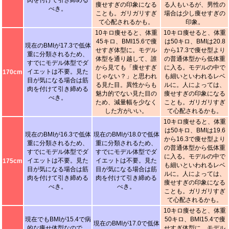
肉を付けて引き締める
痩せすぎの印象になる
る人もいるが、男性の
べき。
ことも。ガリガリすぎ
場合は少し痩せすぎの
て心配されるかも。
印象。
10キロ痩せると、体重
10キロ痩せると、体重
45キロ、BMI15.6で痩
は50キロ、BMIは20.8
現在のBMIが17.3で低体
せすぎ体型に。モデル
から17.3で痩せ型より
重に分類されるため、
体型を通り越して、誰
の普通体型から低体重
すでにモデル体型でダ
から見ても「痩せすぎ
に入る。モデルの中で
イエットは不要。見た
170cm
じゃない？」と思われ
も細いといわれるレベ
目が気になる場合は筋
る見た目。異性からも
ルに。人によっては、
肉を付けて引き締める
魅力的でない見た目の
痩せすぎの印象になる
べき。
ため、減量幅を少なく
ことも。ガリガリすぎ
した方がいい。
て心配されるかも。
10キロ痩せると、体重
は50キロ、BMIは19.6
現在のBMIが16.3で低体
現在のBMIが18.0で低体
から16.3で痩せ型より
重に分類されるため、
重に分類されるため、
の普通体型から低体重
すでにモデル体型でダ
すでにモデル体型でダ
に入る。モデルの中で
イエットは不要。見た
イエットは不要。見た
175cm
も細いといわれるレベ
目が気になる場合は筋
目が気になる場合は筋
ルに。人によっては、
肉を付けて引き締める
肉を付けて引き締める
痩せすぎの印象になる
べき。
べき。
ことも。ガリガリすぎ
て心配されるかも。
10キロ痩せると、体重
現在でもBMIが15.4で病
50キロ、BMI15.4で痩
現在のBMIが17.0で低体
的な痩せ体型なので、
せすぎ体型に。モデル