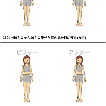
150cm50キロから10キロ痩せた時の見た目の変化(女性)
ビフォー
アフター