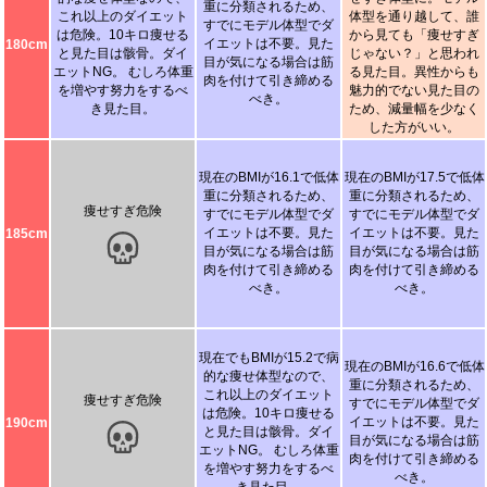
重に分類されるため、
これ以上のダイエット
体型を通り越して、誰
すでにモデル体型でダ
は危険。10キロ痩せる
から見ても「痩せすぎ
イエットは不要。見た
180cm
と見た目は骸骨。ダイ
じゃない？」と思われ
目が気になる場合は筋
エットNG。 むしろ体重
る見た目。異性からも
肉を付けて引き締める
を増やす努力をするべ
魅力的でない見た目の
べき。
き見た目。
ため、減量幅を少なく
した方がいい。
現在のBMIが16.1で低体
現在のBMIが17.5で低体
重に分類されるため、
重に分類されるため、
痩せすぎ危険
すでにモデル体型でダ
すでにモデル体型でダ
イエットは不要。見た
イエットは不要。見た
185cm
目が気になる場合は筋
目が気になる場合は筋
肉を付けて引き締める
肉を付けて引き締める
べき。
べき。
現在でもBMIが15.2で病
現在のBMIが16.6で低体
的な痩せ体型なので、
重に分類されるため、
これ以上のダイエット
痩せすぎ危険
すでにモデル体型でダ
は危険。10キロ痩せる
イエットは不要。見た
190cm
と見た目は骸骨。ダイ
目が気になる場合は筋
エットNG。 むしろ体重
肉を付けて引き締める
を増やす努力をするべ
べき。