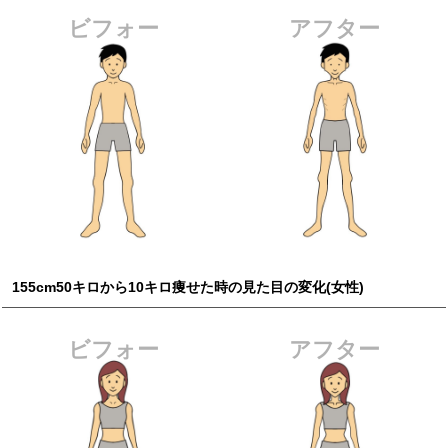
ビフォー
アフター
155cm50キロから10キロ痩せた時の見た目の変化(女性)
ビフォー
アフター