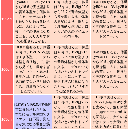
は40キロ、BMIは20.8
10キロ痩せると、体重
10キロ痩せると、体重
から16.6で痩せ型より
は45キロ、BMIは22.9
は50キロ、BMIは25.0
の普通体型から低体重
から18.7で普通体型で
から20.8で普通体型で
に入る。モデルの中で
も痩せ型に入る。体重
も痩せ型に入る。体重
155cm
も細いといわれるレベ
の激変により、限りな
の激変により、限りな
ルに。人によっては、
く理想的な体型に。ほ
く理想的な体型に。ほ
痩せすぎの印象になる
とんどの人のダイエッ
とんどの人のダイエッ
ことも。ガリガリすぎ
トのゴール。
トのゴール。
て心配されるかも。
10キロ痩せると、体重
10キロ痩せると、体重
40キロ、BMI15.6で痩
は45キロ、BMIは21.5
10キロ痩せると、体重
せすぎ体型に。モデル
から17.6で痩せ型より
は50キロ、BMIは23.4
体型を通り越して、誰
の普通体型から低体重
から19.5で普通体型で
から見ても「痩せすぎ
に入る。モデルの中で
も痩せ型に入る。体重
160cm
じゃない？」と思われ
も細いといわれるレベ
の激変により、限りな
る見た目。異性からも
ルに。人によっては、
く理想的な体型に。ほ
魅力的でない見た目の
痩せすぎの印象になる
とんどの人のダイエッ
ため、減量幅を少なく
ことも。ガリガリすぎ
トのゴール。
した方がいい。
て心配されるかも。
10キロ痩せると、体重
10キロ痩せると、
は45キロ、BMIは20.2
BMI22.0から18.4で 少
現在のBMIが18.4で低体
から16.5で痩せ型より
し太めから、痩せ体型
重に分類されるため、
の普通体型から低体重
に。顔のパーツの印象
すでにモデル体型でダ
に入る。モデルの中で
も変化して、女性の場
イエットは不要。見た
165cm
も細いといわれるレベ
合はモデルや女優に近
目が気になる場合は筋
ルに。人によっては、
づき魅力的な印象にな