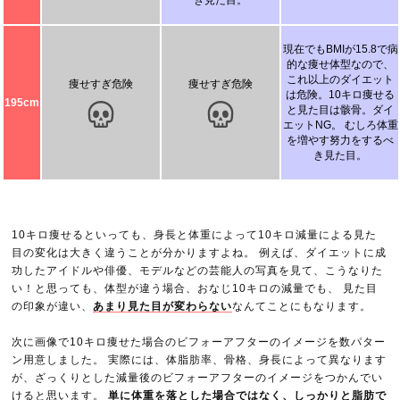
き見た目。
現在でもBMIが15.8で病
的な痩せ体型なので、
これ以上のダイエット
痩せすぎ危険
痩せすぎ危険
は危険。10キロ痩せる
195cm
と見た目は骸骨。ダイ
エットNG。 むしろ体重
を増やす努力をするべ
き見た目。
10キロ痩せるといっても、身長と体重によって10キロ減量による見た
目の変化は大きく違うことが分かりますよね。 例えば、ダイエットに成
功したアイドルや俳優、モデルなどの芸能人の写真を見て、こうなりた
い！と思っても、体型が違う場合、おなじ10キロの減量でも、 見た目
の印象が違い、
あまり見た目が変わらない
なんてことにもなります。
次に画像で10キロ痩せた場合のビフォーアフターのイメージを数パター
ン用意しました。 実際には、体脂肪率、骨格、身長によって異なります
が、ざっくりとした減量後のビフォーアフターのイメージをつかんでい
けると思います。
単に体重を落とした場合ではなく、しっかりと脂肪で