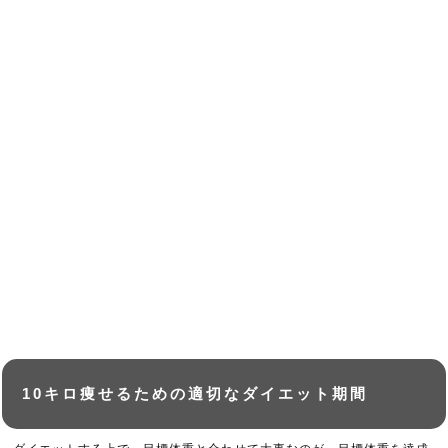
10キロ痩せるための適切なダイエット期間