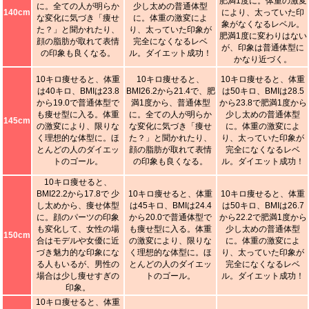
肥満1度に。体重の激変
に。全ての人が明らか
少し太めの普通体型
140cm
により、太っていた印
な変化に気づき「痩せ
に。体重の激変によ
象がなくなるレベル。
た？」と聞かれたり、
り、太っていた印象が
肥満1度に変わりはない
顔の脂肪が取れて表情
完全になくなるレベ
が、印象は普通体型に
の印象も良くなる。
ル。ダイエット成功！
かなり近づく。
10キロ痩せると、体重
10キロ痩せると、
10キロ痩せると、体重
は40キロ、BMIは23.8
BMI26.2から21.4で、肥
は50キロ、BMIは28.5
から19.0で普通体型で
満1度から、普通体型
から23.8で肥満1度から
も痩せ型に入る。体重
に。全ての人が明らか
少し太めの普通体型
145cm
の激変により、限りな
な変化に気づき「痩せ
に。体重の激変によ
く理想的な体型に。ほ
た？」と聞かれたり、
り、太っていた印象が
とんどの人のダイエッ
顔の脂肪が取れて表情
完全になくなるレベ
トのゴール。
の印象も良くなる。
ル。ダイエット成功！
10キロ痩せると、
BMI22.2から17.8で 少
10キロ痩せると、体重
10キロ痩せると、体重
し太めから、痩せ体型
は45キロ、BMIは24.4
は50キロ、BMIは26.7
に。顔のパーツの印象
から20.0で普通体型で
から22.2で肥満1度から
も変化して、女性の場
も痩せ型に入る。体重
少し太めの普通体型
150cm
合はモデルや女優に近
の激変により、限りな
に。体重の激変によ
づき魅力的な印象にな
く理想的な体型に。ほ
り、太っていた印象が
る人もいるが、男性の
とんどの人のダイエッ
完全になくなるレベ
場合は少し痩せすぎの
トのゴール。
ル。ダイエット成功！
印象。
10キロ痩せると、体重