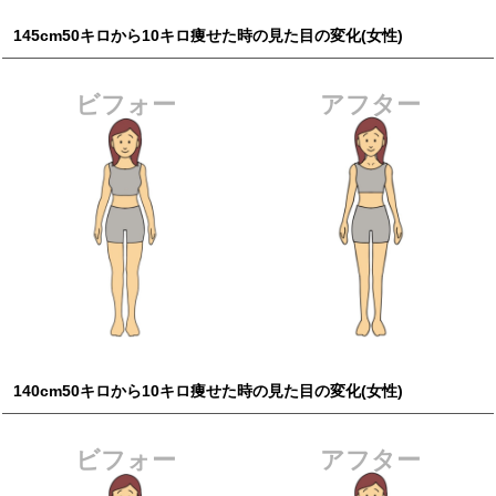
145cm50キロから10キロ痩せた時の見た目の変化(女性)
ビフォー
アフター
140cm50キロから10キロ痩せた時の見た目の変化(女性)
ビフォー
アフター