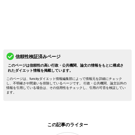
信頼性検証済みページ
このページは信頼性の高い行政・公共機関、論文の情報をもとに構成さ
れたダイエット情報を掲載しています。
このページは、funcityダイエット情報編集部によって情報元を詳細にチェック
し、不明確さや間違いを排除しているページです。 行政・公共機関、論文以外の
情報を引用している場合は、その信用性をチェックし、引用の可否を検証してい
ます。
この記事のライター