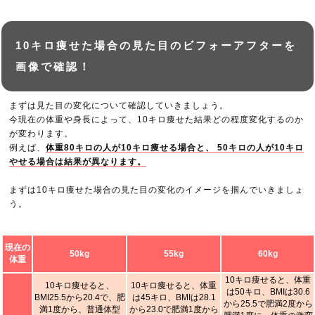
10キロ痩せた場合の見た目のビフォーアフターを
画像で確認！
まずは見た目の変化について確認していきましょう。
今現在の体重や身長によって、10キロ痩せた結果どの程度変化するのか
が変わります。
例えば、
体重80キロの人が10キロ痩せる場合と、 50キロの人が10キロ
やせる場合は結果が異なります。
まずは10キロ痩せた場合の見た目の変化のイメージを掴んでいきましょ
う。
現在の
50kg
55kg
60kg
体重
10キロ痩せると、体重
10キロ痩せると、
10キロ痩せると、体重
は50キロ、BMIは30.6
BMI25.5から20.4で、肥
は45キロ、BMIは28.1
から25.5で肥満2度から
満1度から、普通体型
から23.0で肥満1度から