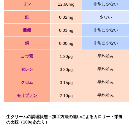
リン
非常に少ない
12.60mg
鉄
少ない
0.02mg
亜鉛
非常に少ない
0.03mg
銅
非常に少ない
0.00mg
ヨウ素
平均並み
1.20μg
セレン
平均並み
0.30μg
クロム
平均並み
0.15μg
モリブデン
平均並み
2.10μg
生クリームの調理状態・加工方法の違いによるカロリー・栄養
の比較（100gあたり）