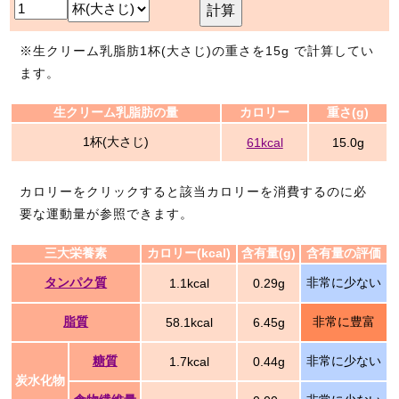
計算
※生クリーム乳脂肪1杯(大さじ)の重さを15g で計算してい
ます。
生クリーム乳脂肪の量
カロリー
重さ(g)
1杯(大さじ)
61kcal
15.0g
カロリーをクリックすると該当カロリーを消費するのに必
要な運動量が参照できます。
三大栄養素
カロリー(kcal)
含有量(g)
含有量の評価
タンパク質
非常に少ない
1.1kcal
0.29g
脂質
非常に豊富
58.1kcal
6.45g
糖質
非常に少ない
1.7kcal
0.44g
炭水化物