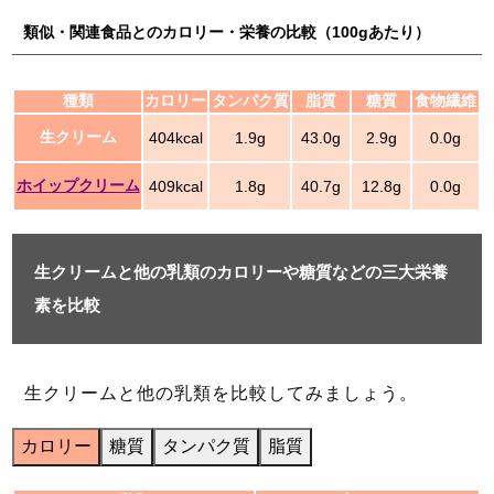
類似・関連食品とのカロリー・栄養の比較（100gあたり）
種類
カロリー
タンパク質
脂質
糖質
食物繊維
生クリーム
404kcal
1.9g
43.0g
2.9g
0.0g
ホイップクリーム
409kcal
1.8g
40.7g
12.8g
0.0g
生クリームと他の乳類のカロリーや糖質などの三大栄養
素を比較
生クリームと他の乳類を比較してみましょう。
カロリー
糖質
タンパク質
脂質