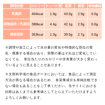
調理状態
カロリー
タンパク質
脂質
糖質
食物繊維
乳脂肪
404kcal
1.9g
43.0g
2.9g
0.0g
植物脂肪＋乳脂肪
388kcal
4.4g
42.1g
2.9g
0.0g
植物脂肪
353kcal
1.3g
39.5g
2.7g
0.0g
※調理や加工によって水分量の変化や特徴的な部位の変
化・廃棄する場合があり、実際の量はそれほど変化してい
なくても、 単位当たりのカロリーや含有量が大きく変わっ
ているように見えることがあります。
※文部科学省の食品データにおいては、食品によって測定
方法が異なる場合があるため、 各栄養成分を単純比較でき
ない場合もあることをご了承ください。当サイトにおける
比較はあくまでも参考値としてとらえていただけますよう
よろしくお願いします。