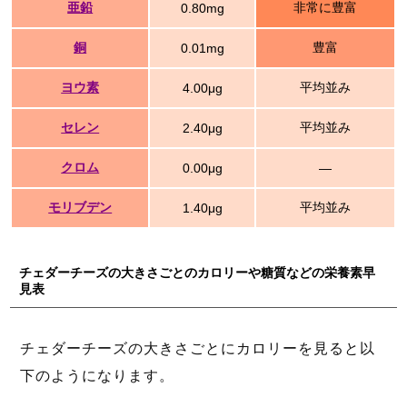
亜鉛
非常に豊富
0.80mg
銅
豊富
0.01mg
ヨウ素
平均並み
4.00μg
セレン
平均並み
2.40μg
クロム
0.00μg
―
モリブデン
平均並み
1.40μg
チェダーチーズの大きさごとのカロリーや糖質などの栄養素早
見表
チェダーチーズの大きさごとにカロリーを見ると以
下のようになります。