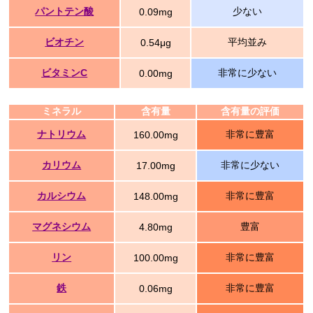
パントテン酸
少ない
0.09mg
ビオチン
平均並み
0.54μg
ビタミンC
非常に少ない
0.00mg
ミネラル
含有量
含有量の評価
ナトリウム
非常に豊富
160.00mg
カリウム
非常に少ない
17.00mg
カルシウム
非常に豊富
148.00mg
マグネシウム
豊富
4.80mg
リン
非常に豊富
100.00mg
鉄
非常に豊富
0.06mg