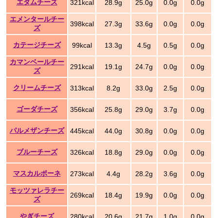
エダムチーズ
321kcal
28.9g
25.0g
0.0g
0.0g
エメンタールチー
398kcal
27.3g
33.6g
0.0g
0.0g
ズ
カテージチーズ
99kcal
13.3g
4.5g
0.5g
0.0g
カマンベールチー
291kcal
19.1g
24.7g
0.0g
0.0g
ズ
クリームチーズ
313kcal
8.2g
33.0g
2.5g
0.0g
ゴーダチーズ
356kcal
25.8g
29.0g
3.7g
0.0g
パルメザンチーズ
445kcal
44.0g
30.8g
0.0g
0.0g
ブルーチーズ
326kcal
18.8g
29.0g
0.0g
0.0g
マスカルポーネ
273kcal
4.4g
28.2g
3.6g
0.0g
モッツァレラチー
269kcal
18.4g
19.9g
0.0g
0.0g
ズ
やぎチーズ
280kcal
20.6g
21.7g
1.0g
0.0g