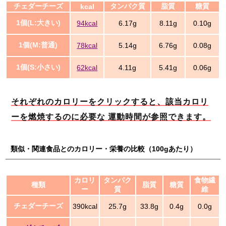
チェダーチーズ
タンパク質
脂質
糖質
kcal
1個(L:大きい)
94kcal
6.17g
8.11g
0.10g
1個(M:普通)
78kcal
5.14g
6.76g
0.08g
1個(S:小さい)
62kcal
4.11g
5.41g
0.06g
それぞれのカロリーをクリックすると、該当カロリ
ーを燃焼するのに必要な 運動時間が参照できます。
類似・関連食品とのカロリー・栄養の比較（100gあたり）
カロリ
タンパク
食物繊
種類
脂質
糖質
ー
質
維
チェダーチーズ
390kcal
25.7g
33.8g
0.4g
0.0g