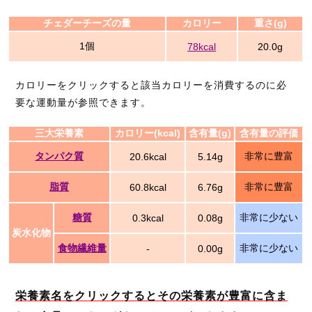
チェダーチーズの量
カロリー
重さ(g)
1個
78kcal
20.0g
カロリーをクリックすると該当カロリーを消費するのに必
要な運動量が参照できます。
三大栄養素
カロリー(kcal)
含有量(g)
含有量の評価
タンパク質
非常に豊富
20.6kcal
5.14g
脂質
非常に豊富
60.8kcal
6.76g
糖質
非常に少ない
0.3kcal
0.08g
炭水化物
食物繊維量
非常に少ない
-
0.00g
栄養素名をクリックするとその栄養素が豊富に含ま