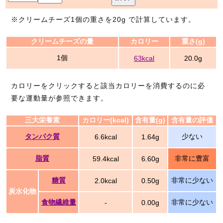
※クリームチーズ1個の重さを20g で計算しています。
クリームチーズの量
カロリー
重さ(g)
1個
63kcal
20.0g
カロリーをクリックすると該当カロリーを消費するのに必
要な運動量が参照できます。
三大栄養素
カロリー(kcal)
含有量(g)
含有量の評価
タンパク質
少ない
6.6kcal
1.64g
脂質
非常に豊富
59.4kcal
6.60g
糖質
非常に少ない
2.0kcal
0.50g
炭水化物
食物繊維量
非常に少ない
-
0.00g