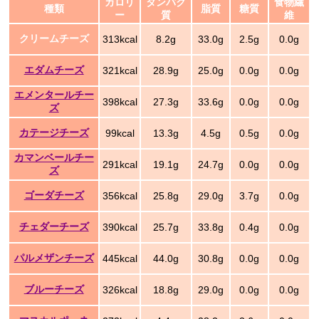
カロリ
タンパク
食物繊
種類
脂質
糖質
ー
質
維
クリームチーズ
313kcal
8.2g
33.0g
2.5g
0.0g
エダムチーズ
321kcal
28.9g
25.0g
0.0g
0.0g
エメンタールチー
398kcal
27.3g
33.6g
0.0g
0.0g
ズ
カテージチーズ
99kcal
13.3g
4.5g
0.5g
0.0g
カマンベールチー
291kcal
19.1g
24.7g
0.0g
0.0g
ズ
ゴーダチーズ
356kcal
25.8g
29.0g
3.7g
0.0g
チェダーチーズ
390kcal
25.7g
33.8g
0.4g
0.0g
パルメザンチーズ
445kcal
44.0g
30.8g
0.0g
0.0g
ブルーチーズ
326kcal
18.8g
29.0g
0.0g
0.0g