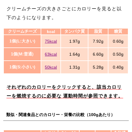
クリームチーズの大きさごとにカロリーを見ると以
下のようになります。
クリームチーズ
タンパク質
脂質
糖質
kcal
1個(L:大きい)
75kcal
1.97g
7.92g
0.60g
1個(M:普通)
63kcal
1.64g
6.60g
0.50g
1個(S:小さい)
50kcal
1.31g
5.28g
0.40g
それぞれのカロリーをクリックすると、該当カロリ
ーを燃焼するのに必要な 運動時間が参照できます。
類似・関連食品とのカロリー・栄養の比較（100gあたり）