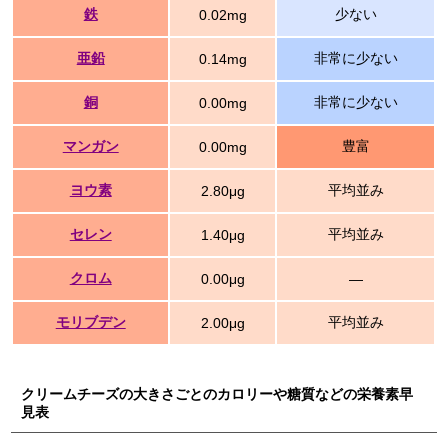
鉄
少ない
0.02mg
亜鉛
非常に少ない
0.14mg
銅
非常に少ない
0.00mg
マンガン
豊富
0.00mg
ヨウ素
平均並み
2.80μg
セレン
平均並み
1.40μg
クロム
0.00μg
―
モリブデン
平均並み
2.00μg
クリームチーズの大きさごとのカロリーや糖質などの栄養素早
見表