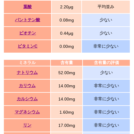
葉酸
平均並み
2.20μg
パントテン酸
少ない
0.08mg
ビオチン
少ない
0.44μg
ビタミンC
非常に少ない
0.00mg
ミネラル
含有量
含有量の評価
ナトリウム
少ない
52.00mg
カリウム
非常に少ない
14.00mg
カルシウム
非常に少ない
14.00mg
マグネシウム
非常に少ない
1.60mg
リン
非常に少ない
17.00mg