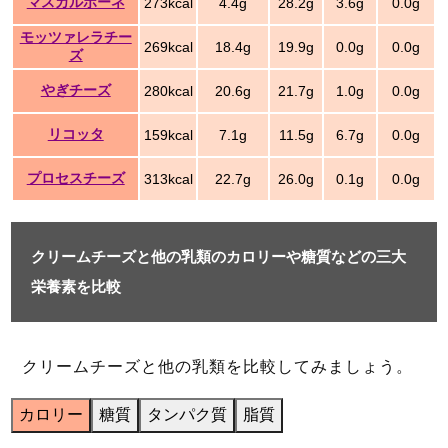
マスカルポーネ
273kcal
4.4g
28.2g
3.6g
0.0g
モッツァレラチー
269kcal
18.4g
19.9g
0.0g
0.0g
ズ
やぎチーズ
280kcal
20.6g
21.7g
1.0g
0.0g
リコッタ
159kcal
7.1g
11.5g
6.7g
0.0g
プロセスチーズ
313kcal
22.7g
26.0g
0.1g
0.0g
クリームチーズと他の乳類のカロリーや糖質などの三大
栄養素を比較
クリームチーズと他の乳類を比較してみましょう。
カロリー
糖質
タンパク質
脂質