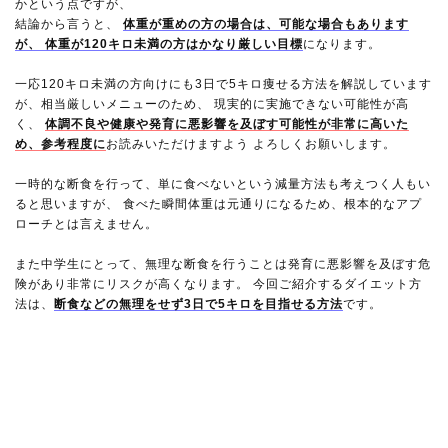
かという点ですが、
結論から言うと、
体重が重めの方の場合は、可能な場合もあります
が、 体重が120キロ未満の方はかなり厳しい目標
になります。
一応120キロ未満の方向けにも3日で5キロ痩せる方法を解説しています
が、相当厳しいメニューのため、 現実的に実施できない可能性が高
く、
体調不良や健康や発育に悪影響を及ぼす可能性が非常に高いた
め、参考程度に
お読みいただけますよう よろしくお願いします。
一時的な断食を行って、単に食べないという減量方法も考えつく人もい
ると思いますが、 食べた瞬間体重は元通りになるため、根本的なアプ
ローチとは言えません。
また中学生にとって、無理な断食を行うことは発育に悪影響を及ぼす危
険があり非常にリスクが高くなります。 今回ご紹介するダイエット方
法は、
断食などの無理をせず3日で5キロを目指せる方法
です。