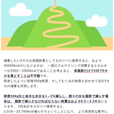
減量したい5キロを体脂肪量としてカロリーに換算すると、およそ
36000kcal※になりますが、 一度のフルマラソンで消費するエネルギ
ーが2000～3500kcalであることを考えると、
体脂肪だけで3日で5キ
ロを落とすことは不可能
です。
前述したように排便300g程度、そしてむくみの改善も合わせて合計5キ
ロの減量を目指します。
排便300g分と余分な水分を1～2%減らし、残りの分を脂肪で減らす場
合は、 脂肪で減らさなければならない体重はおよそ0.3～3.3キロ
とな
ります。 3日合計をカロリー換算すると、
2,016～23,760kcal減らす※ということになり、 より現実的な数字に