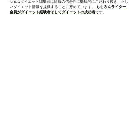
funcityダイエット編集部は情報の信憑性に徹底的にこだわり抜き、正し
いダイエット情報を提供することに努めています。
もちろんライター
全員がダイエット経験者そしてダイエットの成功者
です。