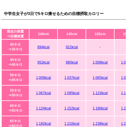
中学生女子が3日で5キロ痩せるための目標摂取カロリー
現在の体重
140cm
145cm
150cm
1
⇒目標体重
40キロ
894kcal
922kcal
-
⇒35キロ
45キロ
952kcal
980kcal
1,008kcal
1,0
⇒40キロ
50キロ
1,009kcal
1,037kcal
1,065kcal
1,0
⇒45キロ
55キロ
1,067kcal
1,095kcal
1,123kcal
1,1
⇒50キロ
60キロ
1,124kcal
1,152kcal
1,180kcal
1,2
⇒55キロ
65キロ
1,182kcal
1,210kcal
1,238kcal
1,2
⇒60キロ