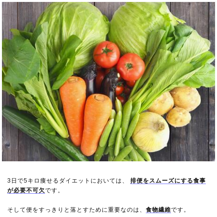
3日で5キロ痩せるダイエットにおいては、
排便をスムーズにする食事
が必要不可欠
です。
そして便をすっきりと落とすために重要なのは、
食物繊維
です。