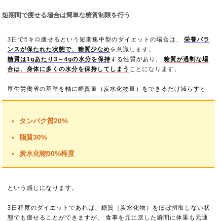
短期間で痩せる場合は簡単な糖質制限を行う
3日で5キロ痩せるという短期集中型のダイエットの場合は、
栄養バラ
ンスが保たれた状態で、糖質少なめ
を意識します。
糖質は1gあたり3～4gの水分を保持
する性質があり、
糖質が過剰な場
合は、身体に多くの水分を保持してしまう
ことになります。
厚生労働省の基準を軸に糖質量（炭水化物量）をできるだけ減らすと
タンパク質20%
脂質30%
炭水化物50%程度
という感じになります。
3日程度のダイエットであれば、糖質（炭水化物）をほぼ摂取しない状
態でも痩せることができますが、 食事を元に戻した瞬間に体重も元通