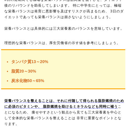
後のリバウンドを助長してしまいます。 特に中学生にとっては、極端
な栄養バランスは発育に悪影響を及ぼすリスクが高まるため、 3日のダ
イエットであっても栄養バランスは崩さないようにしましょう。
栄養バランスとは具体的には三大栄養素のバランスを意味しています。
理想的な栄養バランスは、厚生労働省の示す値を参考にしましょう。
タンパク質13～20%
脂質20～30%
炭水化物50～65%
栄養バランスを整えることは、それに付随して得られる脂肪燃焼のため
に必須のビタミンや、 脂肪燃焼を助けるミネラルなども同時に補う
こ
とになるため、 痩せやすさという観点から見ても三大栄養素を中心と
して全体的な栄養バランスを整えることは 非常に重要なポイントとな
ります。