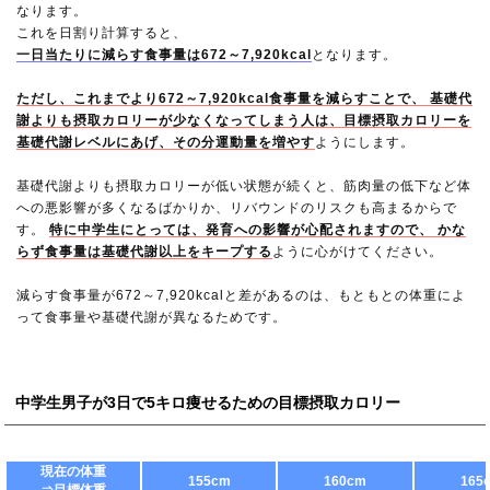
なります。
これを日割り計算すると、
一日当たりに減らす食事量は672～7,920kcal
となります。
ただし、これまでより672～7,920kcal食事量を減らすことで、 基礎代
謝よりも摂取カロリーが少なくなってしまう人は、目標摂取カロリーを
基礎代謝レベルにあげ、その分運動量を増やす
ようにします。
基礎代謝よりも摂取カロリーが低い状態が続くと、筋肉量の低下など体
への悪影響が多くなるばかりか、リバウンドのリスクも高まるからで
す。
特に中学生にとっては、発育への影響が心配されますので、 かな
らず食事量は基礎代謝以上をキープする
ように心がけてください。
減らす食事量が672～7,920kcalと差があるのは、もともとの体重によ
って食事量や基礎代謝が異なるためです。
中学生男子が3日で5キロ痩せるための目標摂取カロリー
現在の体重
155cm
160cm
165