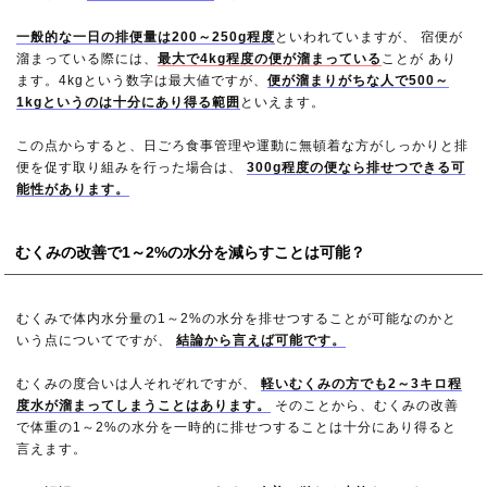
一般的な一日の排便量は200～250g程度
といわれていますが、 宿便が
溜まっている際には、
最大で4kg程度の便が溜まっている
ことが あり
ます。4kgという数字は最大値ですが、
便が溜まりがちな人で500～
1kgというのは十分にあり得る範囲
といえます。
この点からすると、日ごろ食事管理や運動に無頓着な方がしっかりと排
便を促す取り組みを行った場合は、
300g程度の便なら排せつできる可
能性があります。
むくみの改善で1～2%の水分を減らすことは可能？
むくみで体内水分量の1～2%の水分を排せつすることが可能なのかと
いう点についてですが、
結論から言えば可能です。
むくみの度合いは人それぞれですが、
軽いむくみの方でも2～3キロ程
度水が溜まってしまうことはあります。
そのことから、むくみの改善
で体重の1～2%の水分を一時的に排せつすることは十分にあり得ると
言えます。