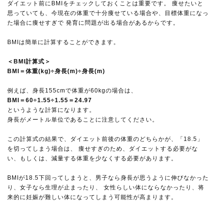
ダイエット前にBMIをチェックしておくことは重要です。 痩せたいと
思っていても、今現在の体重で十分痩せている場合や、目標体重になっ
た場合に痩せすぎで 発育に問題が出る場合があるからです。
BMIは簡単に計算することができます。
＜BMI計算式＞
BMI＝体重(kg)÷身長(m)÷身長(m)
例えば、身長155cmで体重が60kgの場合は、
BMI＝60÷1.55÷1.55＝24.97
というような計算になります。
身長がメートル単位であることに注意してください。
この計算式の結果で、ダイエット前後の体重のどちらかが、「18.5」
を切ってしまう場合は、 痩せすぎのため、ダイエットする必要がな
い、もしくは、減量する体重を少なくする必要があります。
BMIが18.5下回ってしまうと、男子なら身長が思うように伸びなかった
り、女子なら生理が止まったり、 女性らしい体にならなかったり、将
来的に妊娠が難しい体になってしまう可能性が高まります。