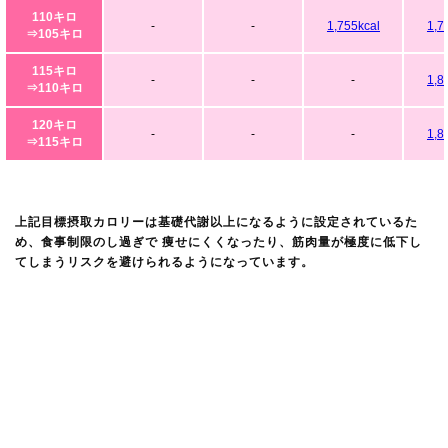
110キロ
-
-
1,755kcal
1,7
⇒105キロ
115キロ
-
-
-
1,8
⇒110キロ
120キロ
-
-
-
1,8
⇒115キロ
上記目標摂取カロリーは基礎代謝以上になるように設定されているた
め、食事制限のし過ぎで 痩せにくくなったり、筋肉量が極度に低下し
てしまうリスクを避けられるようになっています。