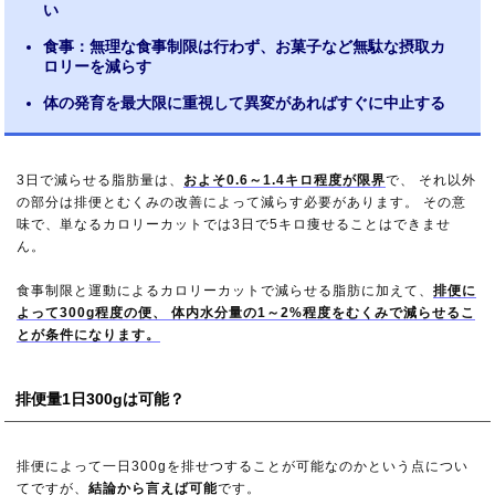
い
食事：無理な食事制限は行わず、お菓子など無駄な摂取カ
ロリーを減らす
体の発育を最大限に重視して異変があればすぐに中止する
3日で減らせる脂肪量は、
およそ0.6～1.4キロ程度が限界
で、 それ以外
の部分は排便とむくみの改善によって減らす必要があります。 その意
味で、単なるカロリーカットでは3日で5キロ痩せることはできませ
ん。
食事制限と運動によるカロリーカットで減らせる脂肪に加えて、
排便に
よって300g程度の便、 体内水分量の1～2%程度をむくみで減らせるこ
とが条件になります。
排便量1日300gは可能？
排便によって一日300gを排せつすることが可能なのかという点につい
てですが、
結論から言えば可能
です。