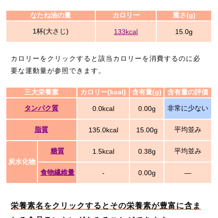
なたね油の量
カロリー
重さ(g)
1杯(大さじ)
133kcal
15.0g
カロリーをクリックすると該当カロリーを消費するのに必
要な運動量が参照できます。
三大栄養素
カロリー(kcal)
含有量(g)
含有量の評価
タンパク質
非常に少ない
0.0kcal
0.00g
脂質
平均並み
135.0kcal
15.00g
糖質
平均並み
1.5kcal
0.38g
炭水化物
食物繊維量
-
0.00g
―
栄養素名をクリックするとその栄養素が豊富に含ま