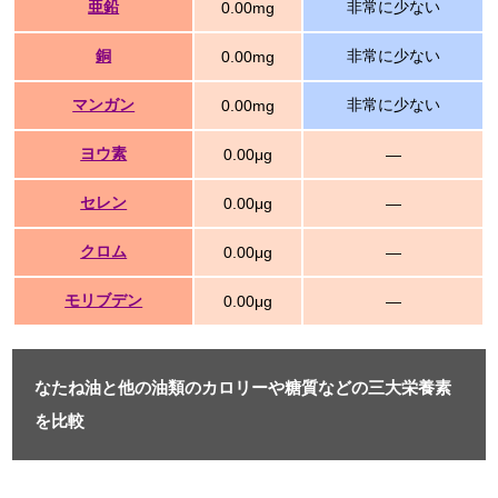
亜鉛
非常に少ない
0.00mg
銅
非常に少ない
0.00mg
マンガン
非常に少ない
0.00mg
ヨウ素
0.00μg
―
セレン
0.00μg
―
クロム
0.00μg
―
モリブデン
0.00μg
―
なたね油と他の油類のカロリーや糖質などの三大栄養素
を比較