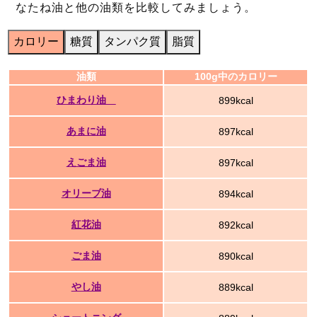
なたね油と他の油類を比較してみましょう。
カロリー
糖質
タンパク質
脂質
油類
100g中のカロリー
ひまわり油
899kcal
あまに油
897kcal
えごま油
897kcal
オリーブ油
894kcal
紅花油
892kcal
ごま油
890kcal
やし油
889kcal