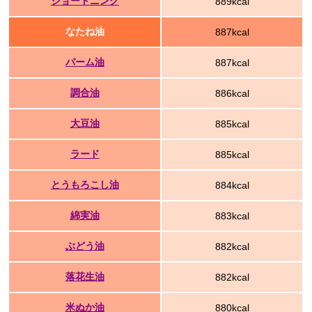
ショートニング
889kcal
なたね油
887kcal
パーム油
887kcal
調合油
886kcal
大豆油
885kcal
ラード
885kcal
とうもろこし油
884kcal
綿実油
883kcal
ぶどう油
882kcal
落花生油
882kcal
米ぬか油
880kcal