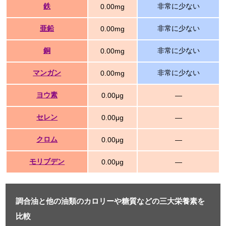
鉄
非常に少ない
0.00mg
亜鉛
非常に少ない
0.00mg
銅
非常に少ない
0.00mg
マンガン
非常に少ない
0.00mg
ヨウ素
0.00μg
―
セレン
0.00μg
―
クロム
0.00μg
―
モリブデン
0.00μg
―
調合油と他の油類のカロリーや糖質などの三大栄養素を
比較