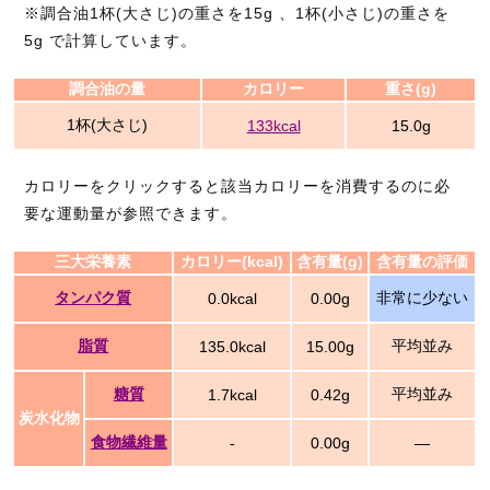
※調合油1杯(大さじ)の重さを15g 、1杯(小さじ)の重さを
5g で計算しています。
調合油の量
カロリー
重さ(g)
1杯(大さじ)
133kcal
15.0g
カロリーをクリックすると該当カロリーを消費するのに必
要な運動量が参照できます。
三大栄養素
カロリー(kcal)
含有量(g)
含有量の評価
タンパク質
非常に少ない
0.0kcal
0.00g
脂質
平均並み
135.0kcal
15.00g
糖質
平均並み
1.7kcal
0.42g
炭水化物
食物繊維量
-
0.00g
―