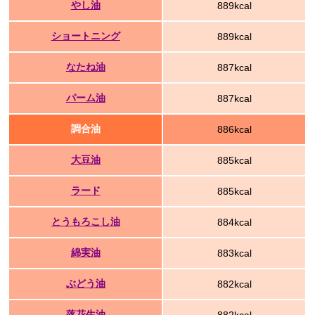
やし油
889kcal
ショートニング
889kcal
なたね油
887kcal
パーム油
887kcal
調合油
886kcal
大豆油
885kcal
ラード
885kcal
とうもろこし油
884kcal
綿実油
883kcal
ぶどう油
882kcal
落花生油