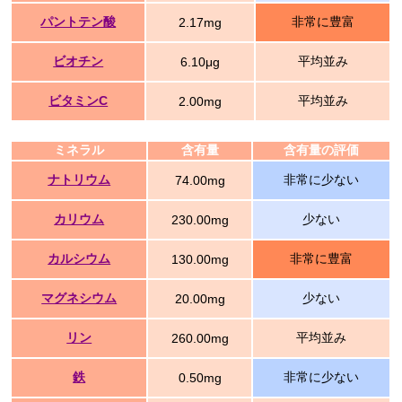
パントテン酸
非常に豊富
2.17mg
ビオチン
平均並み
6.10μg
ビタミンC
平均並み
2.00mg
ミネラル
含有量
含有量の評価
ナトリウム
非常に少ない
74.00mg
カリウム
少ない
230.00mg
カルシウム
非常に豊富
130.00mg
マグネシウム
少ない
20.00mg
リン
平均並み
260.00mg
鉄
非常に少ない
0.50mg