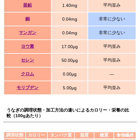
亜鉛
平均並み
1.40mg
銅
非常に少ない
0.04mg
マンガン
非常に少ない
0.04mg
ヨウ素
平均並み
17.00μg
セレン
平均並み
50.00μg
クロム
0.00μg
―
モリブデン
平均並み
5.00μg
うなぎの調理状態・加工方法の違いによるカロリー・栄養の比
較（100gあたり）
調理状態
カロリー
タンパク質
脂質
糖質
食物繊維