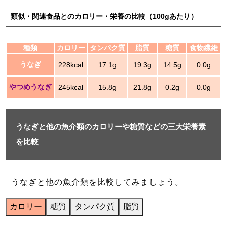
類似・関連食品とのカロリー・栄養の比較（100gあたり）
種類
カロリー
タンパク質
脂質
糖質
食物繊維
うなぎ
228kcal
17.1g
19.3g
14.5g
0.0g
やつめうなぎ
245kcal
15.8g
21.8g
0.2g
0.0g
うなぎと他の魚介類のカロリーや糖質などの三大栄養素
を比較
うなぎと他の魚介類を比較してみましょう。
カロリー
糖質
タンパク質
脂質