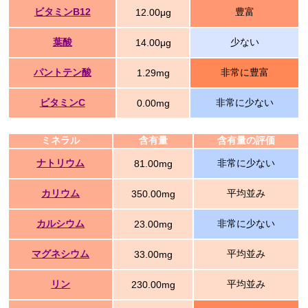
ビタミンB12
豊富
12.00μg
葉酸
少ない
14.00μg
パントテン酸
非常に豊富
1.29mg
ビタミンC
非常に少ない
0.00mg
ミネラル
含有量
含有量の評価
ナトリウム
非常に少ない
81.00mg
カリウム
平均並み
350.00mg
カルシウム
非常に少ない
23.00mg
マグネシウム
平均並み
33.00mg
リン
平均並み
230.00mg