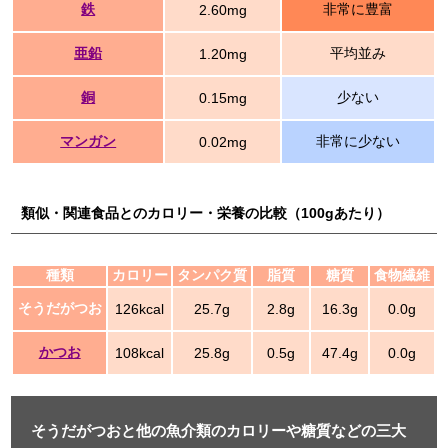
鉄
非常に豊富
2.60mg
亜鉛
平均並み
1.20mg
銅
少ない
0.15mg
マンガン
非常に少ない
0.02mg
類似・関連食品とのカロリー・栄養の比較（100gあたり）
種類
カロリー
タンパク質
脂質
糖質
食物繊維
そうだがつお
126kcal
25.7g
2.8g
16.3g
0.0g
かつお
108kcal
25.8g
0.5g
47.4g
0.0g
そうだがつおと他の魚介類のカロリーや糖質などの三大