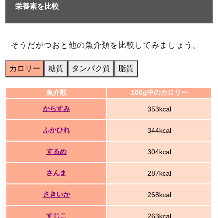
栄養素を比較
そうだがつおと他の魚介類を比較してみましょう。
カロリー
糖質
タンパク質
脂質
魚介類
100g中のカロリー
からすみ
353kcal
ふかひれ
344kcal
するめ
304kcal
さんま
287kcal
さきいか
268kcal
すじこ
263kcal