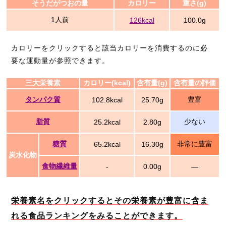
そうだがつおの量
カロリー
重さ(g)
1人前
126kcal
100.0g
カロリーをクリックすると該当カロリーを消費するのに必
要な運動量が参照できます。
三大栄養素
カロリー(kcal)
含有量(g)
含有量の評価
タンパク質
豊富
102.8kcal
25.70g
脂質
少ない
25.2kcal
2.80g
糖質
非常に豊富
65.2kcal
16.30g
炭水化物
食物繊維量
-
0.00g
―
栄養素名をクリックするとその栄養素が豊富に含ま
れる食品ランキングをみることができます。