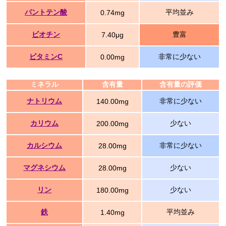
パントテン酸
平均並み
0.74mg
ビオチン
豊富
7.40μg
ビタミンC
非常に少ない
0.00mg
ミネラル
含有量
含有量の評価
ナトリウム
非常に少ない
140.00mg
カリウム
少ない
200.00mg
カルシウム
非常に少ない
28.00mg
マグネシウム
少ない
28.00mg
リン
少ない
180.00mg
鉄
平均並み
1.40mg