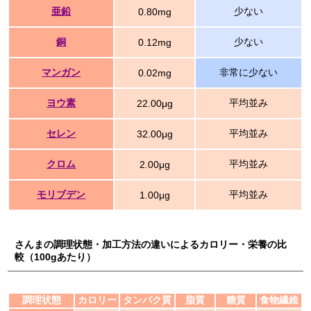
亜鉛
少ない
0.80mg
銅
少ない
0.12mg
マンガン
非常に少ない
0.02mg
ヨウ素
平均並み
22.00μg
セレン
平均並み
32.00μg
クロム
平均並み
2.00μg
モリブデン
平均並み
1.00μg
さんまの調理状態・加工方法の違いによるカロリー・栄養の比
較（100gあたり）
調理状態
カロリー
タンパク質
脂質
糖質
食物繊維