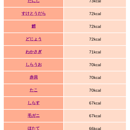
たにし
73kcal
すけとうだら
72kcal
鱈
72kcal
どじょう
72kcal
わかさぎ
71kcal
しらうお
70kcal
赤貝
70kcal
たこ
70kcal
しらす
67kcal
毛ガニ
67kcal
ほたて
66kcal