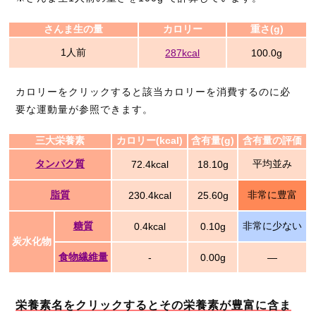
さんま生の量
カロリー
重さ(g)
1人前
287kcal
100.0g
カロリーをクリックすると該当カロリーを消費するのに必
要な運動量が参照できます。
三大栄養素
カロリー(kcal)
含有量(g)
含有量の評価
タンパク質
平均並み
72.4kcal
18.10g
脂質
非常に豊富
230.4kcal
25.60g
糖質
非常に少ない
0.4kcal
0.10g
炭水化物
食物繊維量
-
0.00g
―
栄養素名をクリックするとその栄養素が豊富に含ま