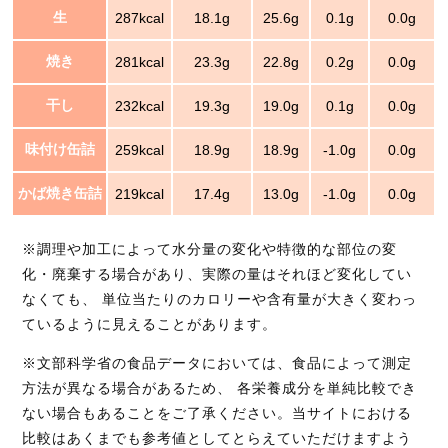
生
287kcal
18.1g
25.6g
0.1g
0.0g
焼き
281kcal
23.3g
22.8g
0.2g
0.0g
干し
232kcal
19.3g
19.0g
0.1g
0.0g
味付け缶詰
259kcal
18.9g
18.9g
-1.0g
0.0g
かば焼き缶詰
219kcal
17.4g
13.0g
-1.0g
0.0g
※調理や加工によって水分量の変化や特徴的な部位の変
化・廃棄する場合があり、実際の量はそれほど変化してい
なくても、 単位当たりのカロリーや含有量が大きく変わっ
ているように見えることがあります。
※文部科学省の食品データにおいては、食品によって測定
方法が異なる場合があるため、 各栄養成分を単純比較でき
ない場合もあることをご了承ください。当サイトにおける
比較はあくまでも参考値としてとらえていただけますよう