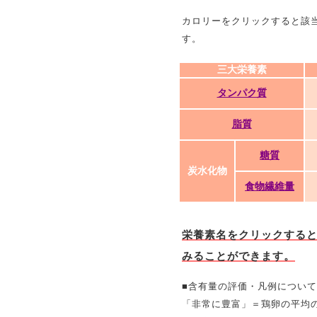
カロリーをクリックすると該
す。
三大栄養素
タンパク質
脂質
糖質
炭水化物
食物繊維量
栄養素名をクリックする
みることができます。
■含有量の評価・凡例について
「非常に豊富」＝鶏卵の平均の