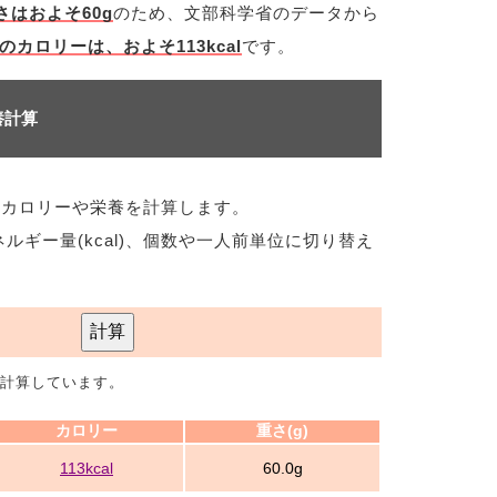
はおよそ60g
のため、文部科学省のデータから
のカロリーは、およそ113kcal
です。
養計算
のカロリーや栄養を計算します。
ネルギー量(kcal)、個数や一人前単位に切り替え
計算
で計算しています。
カロリー
重さ(g)
113kcal
60.0g