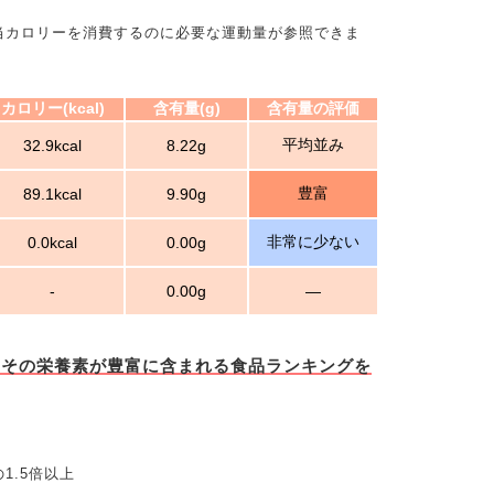
当カロリーを消費するのに必要な運動量が参照できま
カロリー(kcal)
含有量(g)
含有量の評価
平均並み
32.9kcal
8.22g
豊富
89.1kcal
9.90g
非常に少ない
0.0kcal
0.00g
-
0.00g
―
とその栄養素が豊富に含まれる食品ランキングを
1.5倍以上