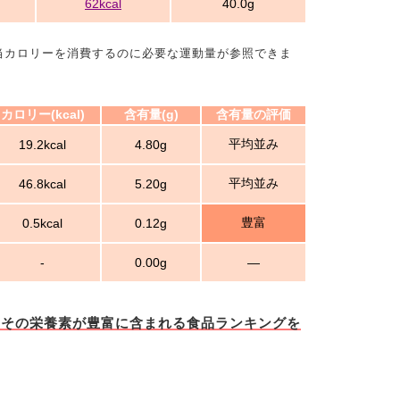
62kcal
40.0g
当カロリーを消費するのに必要な運動量が参照できま
カロリー(kcal)
含有量(g)
含有量の評価
平均並み
19.2kcal
4.80g
平均並み
46.8kcal
5.20g
豊富
0.5kcal
0.12g
-
0.00g
―
とその栄養素が豊富に含まれる食品ランキングを