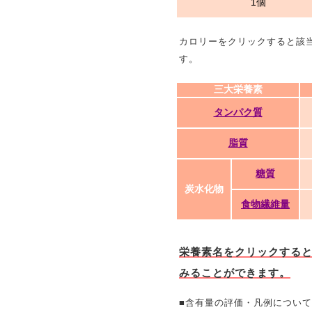
1個
カロリーをクリックすると該
す。
三大栄養素
タンパク質
脂質
糖質
炭水化物
食物繊維量
栄養素名をクリックする
みることができます。
■含有量の評価・凡例について