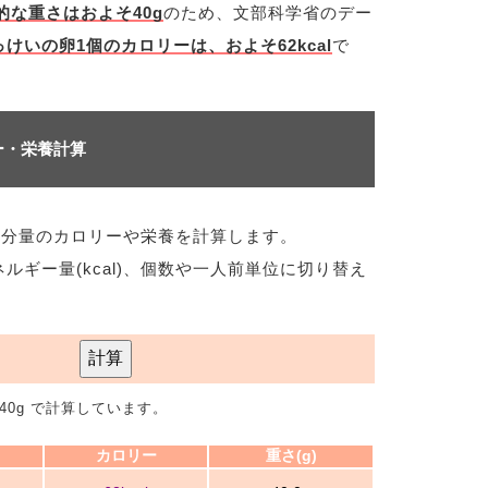
的な重さはおよそ40g
のため、文部科学省のデー
けいの卵1個のカロリーは、およそ62kcal
で
ー・栄養計算
な分量のカロリーや栄養を計算します。
ネルギー量(kcal)、個数や一人前単位に切り替え
計算
40g で計算しています。
カロリー
重さ(g)