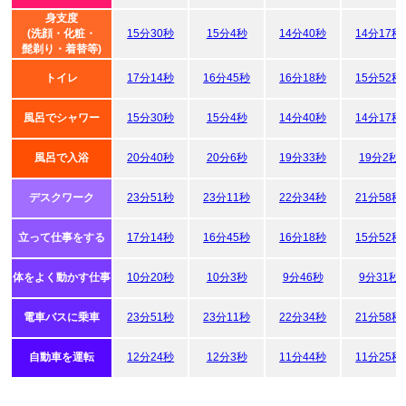
身支度
(洗顔・化粧・
15分30秒
15分4秒
14分40秒
14分17秒
髭剃り・着替等)
トイレ
17分14秒
16分45秒
16分18秒
15分52秒
風呂でシャワー
15分30秒
15分4秒
14分40秒
14分17秒
風呂で入浴
20分40秒
20分6秒
19分33秒
19分2秒
デスクワーク
23分51秒
23分11秒
22分34秒
21分58秒
立って仕事をする
17分14秒
16分45秒
16分18秒
15分52秒
体をよく動かす仕事
10分20秒
10分3秒
9分46秒
9分31秒
電車バスに乗車
23分51秒
23分11秒
22分34秒
21分58秒
自動車を運転
12分24秒
12分3秒
11分44秒
11分25秒