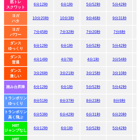
筋トレ
6分12秒
6分1秒
5分52秒
5分42秒
スクワット
ヨガ
10分20秒
10分3秒
9分46秒
9分31秒
ハタ
ヨガ
7分45秒
7分32秒
7分20秒
7分8秒
パワー
ダンス
6分12秒
6分1秒
5分52秒
5分42秒
ゆっくり
ダンス
4分14秒
4分7秒
4分1秒
3分54秒
普通
ダンス
3分26秒
3分21秒
3分15秒
3分10秒
激しい
踏み台昇降
6分12秒
6分1秒
5分52秒
5分42秒
トランポリン
8分51秒
8分37秒
8分23秒
8分9秒
ゆっくり
トランポリン
6分53秒
6分42秒
6分31秒
6分20秒
高く飛ぶ
HIIT
6分12秒
6分1秒
5分52秒
5分42秒
ジャンプなし
HIIT