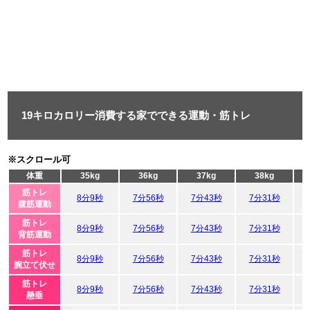
19キロカロリー消費する家でできる運動・筋トレ
※スクロール可
体重
35kg
36kg
37kg
38kg
筋トレ
8分9秒
7分56秒
7分43秒
7分31秒
腹筋運動
筋トレ
8分9秒
7分56秒
7分43秒
7分31秒
背筋運動
筋トレ
8分9秒
7分56秒
7分43秒
7分31秒
腕立て伏せ
筋トレ
8分9秒
7分56秒
7分43秒
7分31秒
懸垂