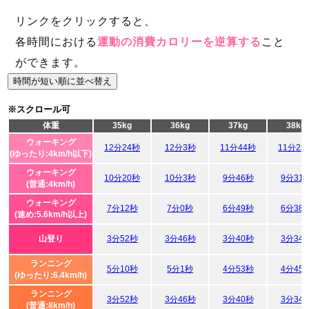
リンクをクリックすると、
各時間における
運動の消費カロリーを逆算する
こと
ができます。
時間が短い順に並べ替え
※スクロール可
体重
35kg
36kg
37kg
38kg
ウォーキング
12分24秒
12分3秒
11分44秒
11分25
(ゆったり:4km/h以下)
ウォーキング
10分20秒
10分3秒
9分46秒
9分31
(普通:4km/h)
ウォーキング
7分12秒
7分0秒
6分49秒
6分38
(速め:5.6km/h以上)
山登り
3分52秒
3分46秒
3分40秒
3分34
ランニング
5分10秒
5分1秒
4分53秒
4分45
(ゆったり:6.4km/h)
ランニング
3分52秒
3分46秒
3分40秒
3分34
(普通:8km/h)