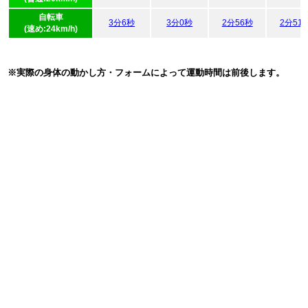
自転車
3分6秒
3分0秒
2分56秒
2分51
(速め:24km/h)
※実際の身体の動かし方・フォームによって運動時間は前後します。