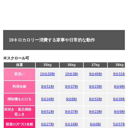
19キロカロリー消費する家事や日常的な動作
※スクロール可
体重
35kg
36kg
37kg
38kg
皿洗い
10分20秒
10分3秒
9分46秒
9分31秒
料理全般
8分51秒
8分37秒
8分23秒
8分9秒
掃除機をかける
9分24秒
9分8秒
8分53秒
8分39秒
床拭き・風呂掃除・
8分51秒
8分37秒
8分23秒
8分9秒
窓ふき
部屋の片づけ全般
6分27秒
6分16秒
6分6秒
5分57秒