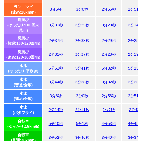
ランニング
3分6秒
3分0秒
2分56秒
2分51
(速め:10km/h)
縄跳び
(ゆったり:100回未
3分31秒
3分25秒
3分20秒
3分14
満/m)
縄跳び
2分37秒
2分33秒
2分29秒
2分25
(普通:100-120回/m)
縄跳び
2分31秒
2分27秒
2分23秒
2分19
(速め:120-160回/m)
水泳
5分51秒
5分41秒
5分32秒
5分23
(ゆったり:平泳ぎ)
水泳
3分44秒
3分38秒
3分32秒
3分26
(普通:全般)
水泳
3分6秒
3分0秒
2分56秒
2分51
(速め:全般)
水泳
2分14秒
2分11秒
2分7秒
2分4
(バタフライ)
自転車
5分10秒
5分1秒
4分53秒
4分45
(ゆったり:15km/h)
自転車
3分52秒
3分46秒
3分40秒
3分34
(普通:20km/h)