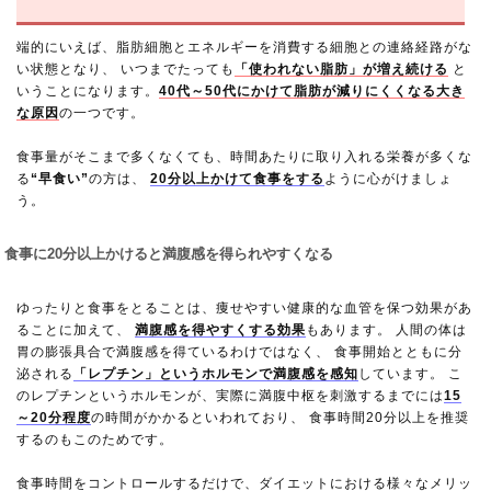
端的にいえば、脂肪細胞とエネルギーを消費する細胞との連絡経路がな
い状態となり、 いつまでたっても
「使われない脂肪」が増え続ける
と
いうことになります。
40代～50代にかけて脂肪が減りにくくなる大き
な原因
の一つです。
食事量がそこまで多くなくても、時間あたりに取り入れる栄養が多くな
る
“早食い”
の方は、
20分以上かけて食事をする
ように心がけましょ
う。
食事に20分以上かけると満腹感を得られやすくなる
ゆったりと食事をとることは、痩せやすい健康的な血管を保つ効果があ
ることに加えて、
満腹感を得やすくする効果
もあります。 人間の体は
胃の膨張具合で満腹感を得ているわけではなく、 食事開始とともに分
泌される
「レプチン」というホルモンで満腹感を感知
しています。 こ
のレプチンというホルモンが、実際に満腹中枢を刺激するまでには
15
～20分程度
の時間がかかるといわれており、 食事時間20分以上を推奨
するのもこのためです。
食事時間をコントロールするだけで、ダイエットにおける様々なメリッ