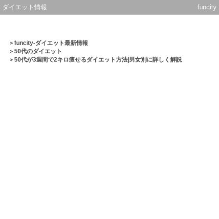
ダイエット情報
funcity
＞
funcity-ダイエット最新情報
＞
50代のダイエット
＞50代が3週間で2キロ痩せるダイエット方法|男女別に詳しく解説