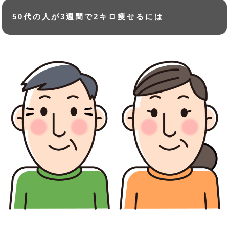
50代の人が3週間で2キロ痩せるには