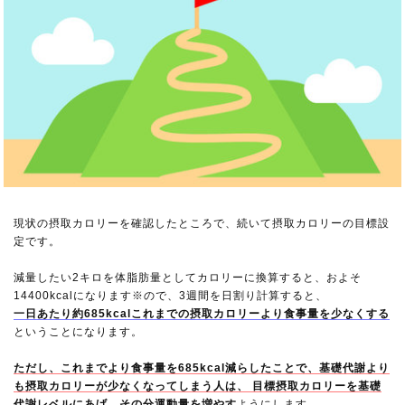
現状の摂取カロリーを確認したところで、続いて摂取カロリーの目標設
定です。
減量したい2キロを体脂肪量としてカロリーに換算すると、およそ
14400kcalになります※ので、3週間を日割り計算すると、
一日あたり約685kcalこれまでの摂取カロリーより食事量を少なくする
ということになります。
ただし、これまでより食事量を685kcal減らしたことで、基礎代謝より
も摂取カロリーが少なくなってしまう人は、 目標摂取カロリーを基礎
代謝レベルにあげ、その分運動量を増やす
ようにします。