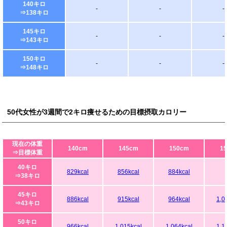
140キロ
-
-
-
⇒138キロ
145キロ
-
-
-
⇒143キロ
150キロ
-
-
-
⇒148キロ
50代女性が3週間で2キロ痩せるための目標摂取カロリー
現在の体重
140cm
145cm
150cm
1
⇒目標体重
40キロ
829kcal
856kcal
884kcal
⇒38キロ
45キロ
886kcal
915kcal
964kcal
1,0
⇒43キロ
50キロ
966kcal
1,015kcal
1,064kcal
1,1