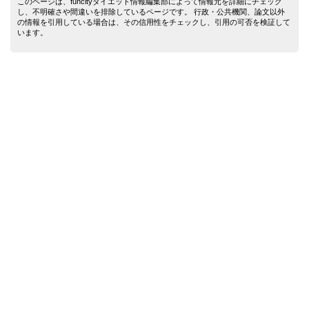
このページは、funcityダイエット情報編集部によって情報元を詳細にチェック
し、不明確さや間違いを排除しているページです。 行政・公共機関、論文以外
の情報を引用している場合は、その信用性をチェックし、引用の可否を検証して
います。