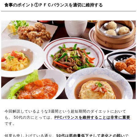
食事のポイント①ＰＦＣバランスを適切に維持する
今回解説しているような3週間という超短期間のダイエットにおいて
も、 50代の方にとっては、
PFCバランスを維持することは非常に重要
です。
何度も申し上げている通り、
50代は筋肉量低下そして老化との戦い
で