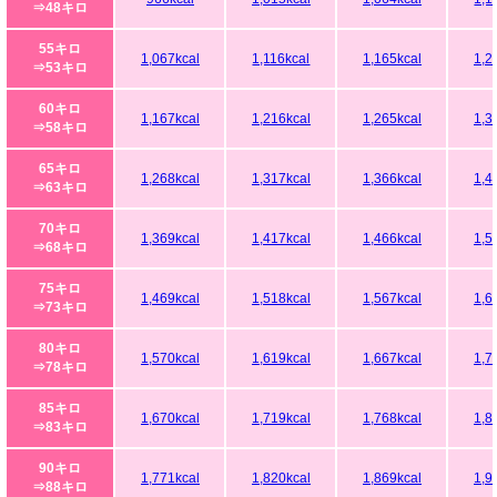
⇒48キロ
55キロ
1,067kcal
1,116kcal
1,165kcal
1,2
⇒53キロ
60キロ
1,167kcal
1,216kcal
1,265kcal
1,3
⇒58キロ
65キロ
1,268kcal
1,317kcal
1,366kcal
1,4
⇒63キロ
70キロ
1,369kcal
1,417kcal
1,466kcal
1,5
⇒68キロ
75キロ
1,469kcal
1,518kcal
1,567kcal
1,6
⇒73キロ
80キロ
1,570kcal
1,619kcal
1,667kcal
1,7
⇒78キロ
85キロ
1,670kcal
1,719kcal
1,768kcal
1,8
⇒83キロ
90キロ
1,771kcal
1,820kcal
1,869kcal
1,9
⇒88キロ