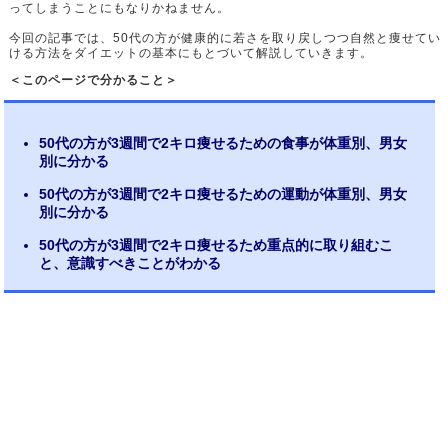
ってしまうことにもなりかねません。
今回の記事では、50代の方が健康的に若さを取り戻しつつ自然と痩せてい
ける方法をダイエットの基本にもとづいて解説していきます。
＜このページで分かること＞
50代の方が3週間で2キロ痩せるための食事が体重別、男女
別に分かる
50代の方が3週間で2キロ痩せるための運動が体重別、男女
別に分かる
50代の方が3週間で2キロ痩せるため重点的に取り組むこ
と、意識すべきことがわかる