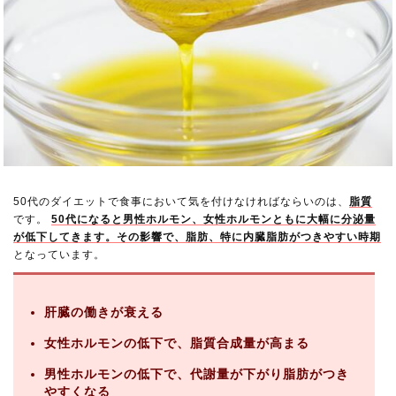
50代のダイエットで食事において気を付けなければならいのは、
脂質
です。
50代になると男性ホルモン、女性ホルモンともに大幅に分泌量
が低下してきます。その影響で、脂肪、特に内臓脂肪がつきやすい時期
となっています。
肝臓の働きが衰える
女性ホルモンの低下で、脂質合成量が高まる
男性ホルモンの低下で、代謝量が下がり脂肪がつき
やすくなる