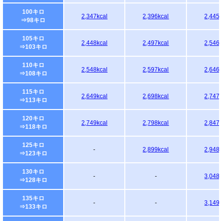
100キロ
2,347kcal
2,396kcal
2,445
⇒98キロ
105キロ
2,448kcal
2,497kcal
2,546
⇒103キロ
110キロ
2,548kcal
2,597kcal
2,646
⇒108キロ
115キロ
2,649kcal
2,698kcal
2,747
⇒113キロ
120キロ
2,749kcal
2,798kcal
2,847
⇒118キロ
125キロ
-
2,899kcal
2,948
⇒123キロ
130キロ
-
-
3,048
⇒128キロ
135キロ
-
-
3,149
⇒133キロ