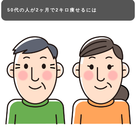
50代の人が2ヶ月で2キロ痩せるには