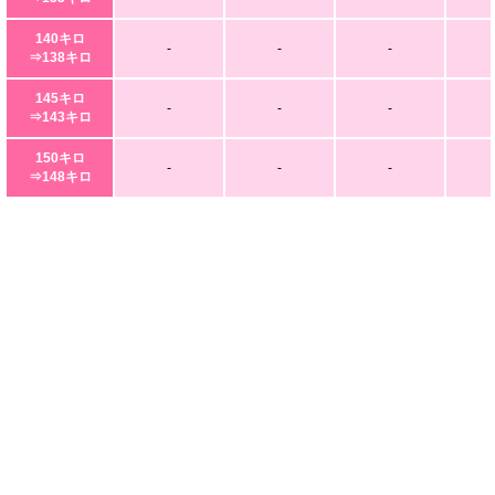
140キロ
-
-
-
⇒138キロ
145キロ
-
-
-
⇒143キロ
150キロ
-
-
-
⇒148キロ