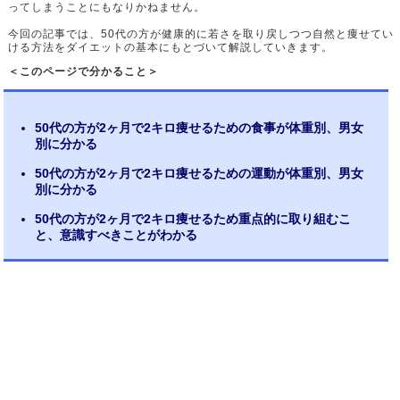
ってしまうことにもなりかねません。
今回の記事では、50代の方が健康的に若さを取り戻しつつ自然と痩せてい
ける方法をダイエットの基本にもとづいて解説していきます。
＜このページで分かること＞
50代の方が2ヶ月で2キロ痩せるための食事が体重別、男女
別に分かる
50代の方が2ヶ月で2キロ痩せるための運動が体重別、男女
別に分かる
50代の方が2ヶ月で2キロ痩せるため重点的に取り組むこ
と、意識すべきことがわかる