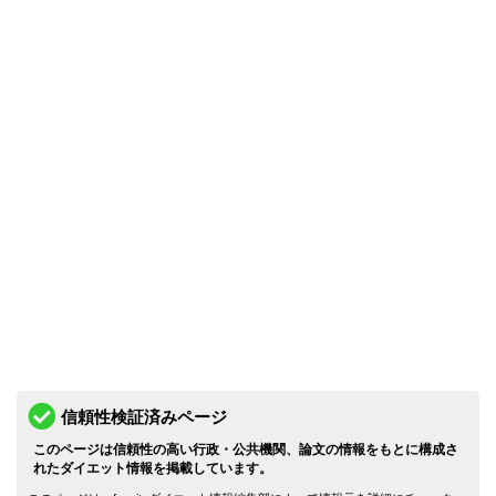
信頼性検証済みページ
このページは信頼性の高い行政・公共機関、論文の情報をもとに構成さ
れたダイエット情報を掲載しています。