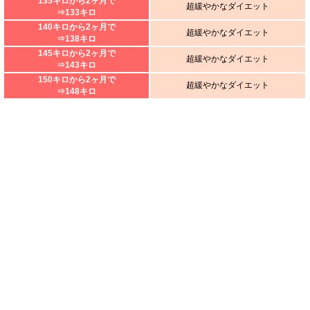
135キロから2ヶ月で
超緩やかなダイエット
⇒133キロ
140キロから2ヶ月で
超緩やかなダイエット
⇒138キロ
145キロから2ヶ月で
超緩やかなダイエット
⇒143キロ
150キロから2ヶ月で
超緩やかなダイエット
⇒148キロ