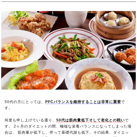
50代の方にとっては、
PFCバランスを維持することは非常に重要
で
す。
何度も申し上げている通り、
50代は筋肉量低下そして老化との戦い
で
す。 2ヶ月のダイエットの間、極端な栄養バランスになってしまった場
合は、 筋肉量が低下し、伴って基礎代謝も低下。その結果、ダイエッ