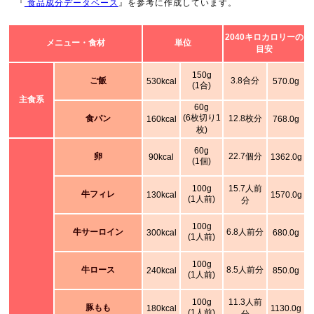
『
食品成分データベース
』を参考に作成しています。
2040キロカロリーの
メニュー・食材
単位
目安
150g
ご飯
3.8合分
530kcal
570.0g
(1合)
主食系
60g
(6枚切り1
食パン
12.8枚分
160kcal
768.0g
枚)
60g
卵
22.7個分
90kcal
1362.0g
(1個)
100g
15.7人前
牛フィレ
130kcal
1570.0g
(1人前)
分
100g
牛サーロイン
6.8人前分
300kcal
680.0g
(1人前)
100g
牛ロース
8.5人前分
240kcal
850.0g
(1人前)
100g
11.3人前
豚もも
180kcal
1130.0g
(1人前)