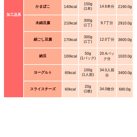
150g
かまぼこ
14.6本分
140kcal
2190.0g
(1本)
加工品系
300g
木綿豆腐
9.7丁分
210kcal
2910.0g
(1丁)
300g
絹ごし豆腐
12.0丁分
170kcal
3600.0g
(1丁)
50g
20.4パッ
納豆
100kcal
1020.0g
(1パック)
ク分
100g
34.0人前
ヨーグルト
60kcal
3400.0g
(1人前)
分
20g
スライスチーズ
34.0枚分
60kcal
680.0g
(1枚)