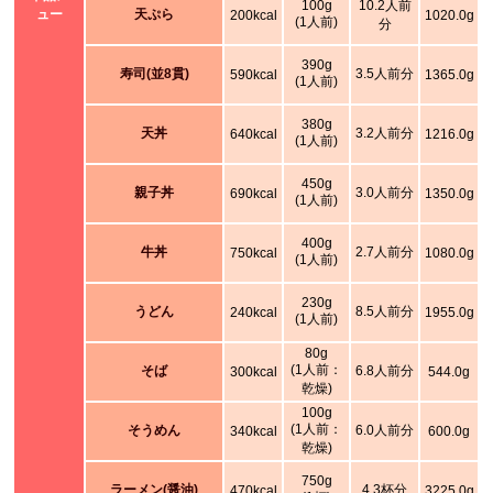
100g
10.2人前
ュー
天ぷら
200kcal
1020.0g
(1人前)
分
390g
寿司(並8貫)
3.5人前分
590kcal
1365.0g
(1人前)
380g
天丼
3.2人前分
640kcal
1216.0g
(1人前)
450g
親子丼
3.0人前分
690kcal
1350.0g
(1人前)
400g
牛丼
2.7人前分
750kcal
1080.0g
(1人前)
230g
うどん
8.5人前分
240kcal
1955.0g
(1人前)
80g
(1人前：
そば
6.8人前分
300kcal
544.0g
乾燥)
100g
(1人前：
そうめん
6.0人前分
340kcal
600.0g
乾燥)
750g
ラーメン(醤油)
4.3杯分
470kcal
3225.0g