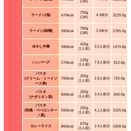
(1杯)
750g
ラーメン(塩)
4.3杯分
470kcal
3225.0g
(1杯)
790g
ラーメン(味噌)
3.5杯分
580kcal
2765.0g
(1杯)
420g
冷やし中華
3.5人前分
580kcal
1470.0g
(1人前)
120g
ハンバーグ
7.6人前分
270kcal
912.0g
(1人前)
パスタ
250g
(クリーム・ミートソ
700kcal
2.9人前分
725.0g
(1人前)
ース系)
パスタ
250g
3.4人前分
600kcal
850.0g
(1人前)
(ナポリタン系)
パスタ
250g
(和風・ペペロンチー
500kcal
4.1人前分
1025.0g
(1人前)
ノ系)
670g
カレーライス
2.4人前分
860kcal
1608.0g
(1人前)