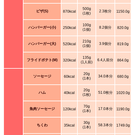
500g
ピザ(S)
2.3枚分
870kcal
1150.0g
(1枚)
100g
ハンバーガー(小)
8.2個分
250kcal
820.0g
(1個)
210g
ハンバーガー(大)
3.9個分
520kcal
819.0g
(1個)
135g
フライドポテト(M)
6.4人前分
320kcal
864.0g
(1人前)
20g
ソーセージ
34.0本分
60kcal
680.0g
(1本)
20g
ハム
51.0枚分
40kcal
1020.0g
(1枚)
70g
魚肉ソーセージ
17.0本分
120kcal
1190.0g
(1本)
30g
ちくわ
58.3本分
35kcal
1749.0g
(1本)