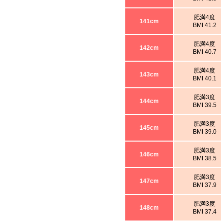
肥満4度
141cm
BMI 41.2
肥満4度
142cm
BMI 40.7
肥満4度
143cm
BMI 40.1
肥満3度
144cm
BMI 39.5
肥満3度
145cm
BMI 39.0
肥満3度
146cm
BMI 38.5
肥満3度
147cm
BMI 37.9
肥満3度
148cm
BMI 37.4