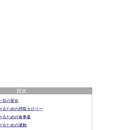
目次
見た目の変化
痩せるための摂取カロリー
痩せるための食事量
痩せるための運動