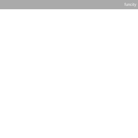
funcity