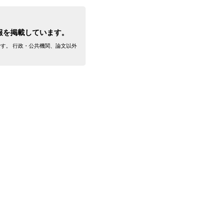
報を掲載しています。
です。 行政・公共機関、論文以外