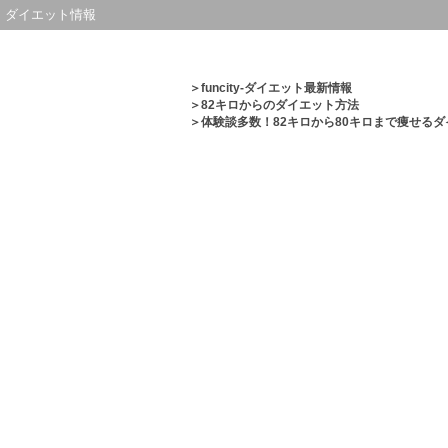
ダイエット情報
＞
funcity-ダイエット最新情報
＞
82キロからのダイエット方法
＞体験談多数！82キロから80キロまで痩せるダ