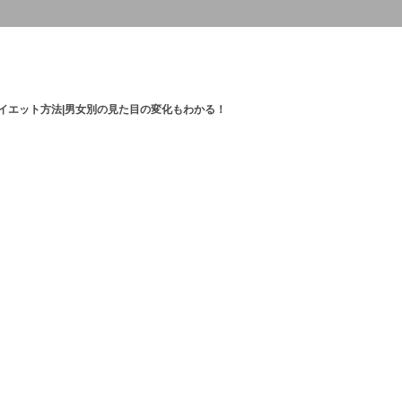
イエット方法|男女別の見た目の変化もわかる！