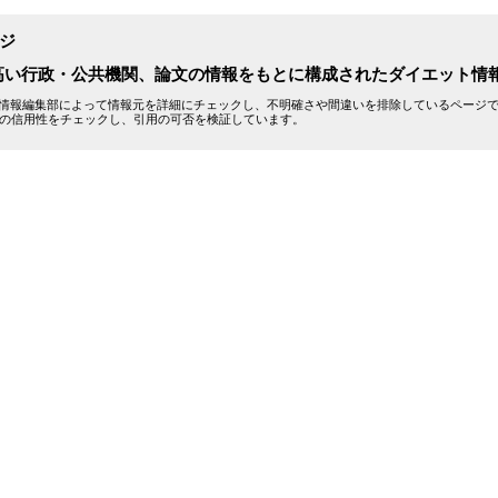
ジ
高い行政・公共機関、論文の情報をもとに構成されたダイエット情
エット情報編集部によって情報元を詳細にチェックし、不明確さや間違いを排除しているページ
の信用性をチェックし、引用の可否を検証しています。