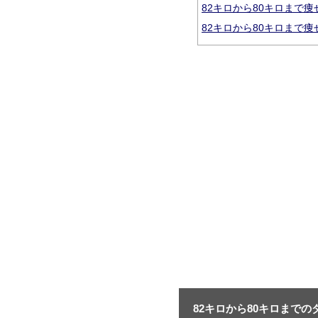
82キロから80キロまで
82キロから80キロまで
82キロから80キロまで