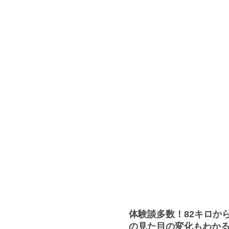
体験談多数！82キロか
の見た目の変化もわか