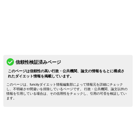
信頼性検証済みページ
このページは信頼性の高い行政・公共機関、論文の情報をもとに構成さ
れたダイエット情報を掲載しています。
このページは、funcityダイエット情報編集部によって情報元を詳細にチェック
し、不明確さや間違いを排除しているページです。 行政・公共機関、論文以外の
情報を引用している場合は、その信用性をチェックし、引用の可否を検証してい
ます。