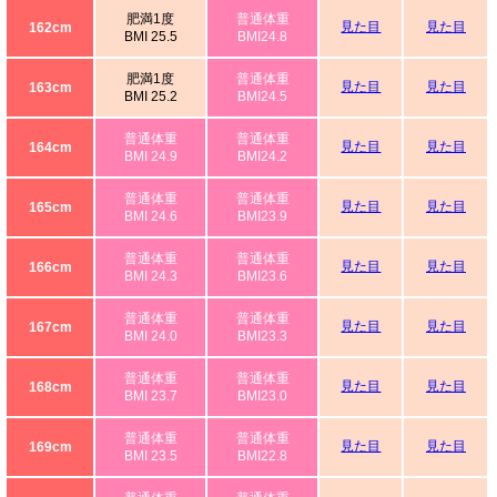
肥満1度
普通体重
見た目
見た目
162cm
BMI 25.5
BMI24.8
肥満1度
普通体重
見た目
見た目
163cm
BMI 25.2
BMI24.5
普通体重
普通体重
見た目
見た目
164cm
BMI 24.9
BMI24.2
普通体重
普通体重
見た目
見た目
165cm
BMI 24.6
BMI23.9
普通体重
普通体重
見た目
見た目
166cm
BMI 24.3
BMI23.6
普通体重
普通体重
見た目
見た目
167cm
BMI 24.0
BMI23.3
普通体重
普通体重
見た目
見た目
168cm
BMI 23.7
BMI23.0
普通体重
普通体重
見た目
見た目
169cm
BMI 23.5
BMI22.8