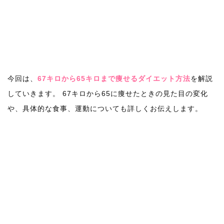
今回は、
67キロから65キロまで痩せるダイエット方法
を解説
していきます。 67キロから65に痩せたときの見た目の変化
や、具体的な食事、運動についても詳しくお伝えします。