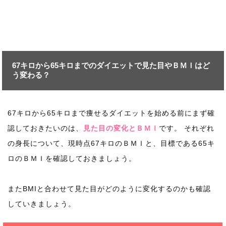
67キロから65キロまでのダイエットで見た目やＢＭＩはど
う変わる？
67キロから65キロまで痩せるダイエットを始める前にまず確
認しておきたいのは、
見た目の変化とＢＭＩ
です。 それぞれ
の身長について、現時点67キロのＢＭＩと、目標である65キ
ロのＢＭＩを確認しておきましょう。
またBMIと合わせて見た目がどのように変化するのかも確認
していきましょう。