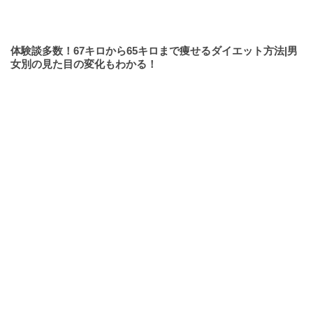
体験談多数！67キロから65キロまで痩せるダイエット方法|男
女別の見た目の変化もわかる！