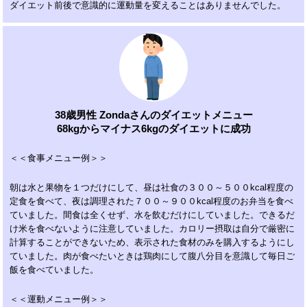
ダイエット前後で意識的に運動量を変えることはありませんでした。
38歳男性 Zondaさんのダイエットメニュー
68kgからマイナス6kgのダイエットに成功
＜＜食事メニュー例＞＞
朝は水と果物を１つだけにして、昼は社食の３００～５００kcal程度の
定食を食べて、夜は調理された７００～９００kcal程度のお弁当を食べ
ていました。間食は全くせず、水を飲むだけにしていました。できるだ
け米を食べないように注意していました。カロリー摂取は自分で厳密に
計算することができないため、表示された食材のみを購入するようにし
ていました。肉が食べたいときは鶏肉にして腹八分目を意識して毎日ご
飯を食べていました。
＜＜運動メニュー例＞＞