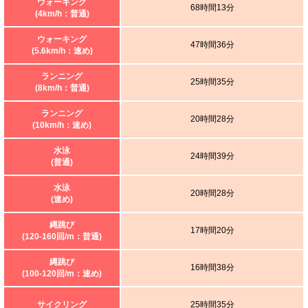
ウォーキング
68時間13分
(4km/h：普通)
ウォーキング
47時間36分
(5.6km/h：速め)
ランニング
25時間35分
(8km/h：普通)
ランニング
20時間28分
(10km/h：速め)
水泳
24時間39分
(普通)
水泳
20時間28分
(速め)
縄跳び
17時間20分
(120-160回/m：普通)
縄跳び
16時間38分
(100-120回/m：速め)
サイクリング
25時間35分