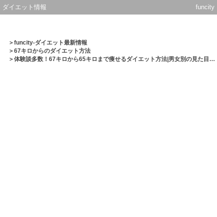
ダイエット情報
funcity
＞
funcity-ダイエット最新情報
＞
67キロからのダイエット方法
＞体験談多数！67キロから65キロまで痩せるダイエット方法|男女別の見た目の変化もわかる！