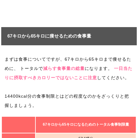
67キロから65キロに痩せるための食事量
まずは食事についてですが、67キロから65キロまで痩せるた
めに、 トータルで
減らす食事量の総量
になります。
一日当た
りに摂取すべきカロリーではないことに注意
してください。
14400kcal分の食事制限とはどの程度なのかをざっくりと把
握しましょう。
67キロから65キロになるためのトータル食事制限量