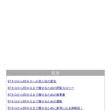
目次
67キロから65キロへの見た目の変化
67キロから65キロまで痩せるための摂取カロリー
67キロから65キロまで痩せるための食事量
67キロから65キロまで痩せるための運動
67キロから65キロまで痩せるために参考になる体験談！