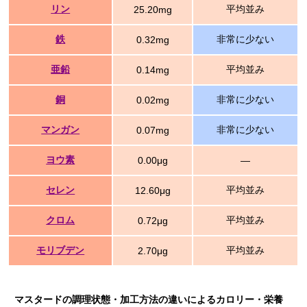
リン
平均並み
25.20mg
鉄
非常に少ない
0.32mg
亜鉛
平均並み
0.14mg
銅
非常に少ない
0.02mg
マンガン
非常に少ない
0.07mg
ヨウ素
0.00μg
―
セレン
平均並み
12.60μg
クロム
平均並み
0.72μg
モリブデン
平均並み
2.70μg
マスタードの調理状態・加工方法の違いによるカロリー・栄養