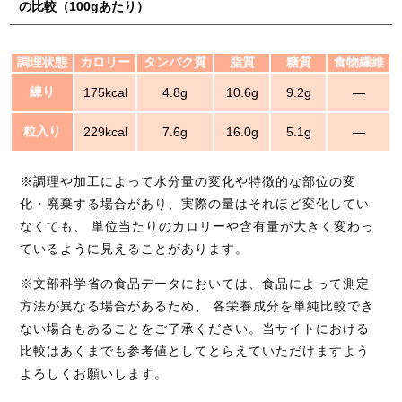
の比較（100gあたり）
調理状態
カロリー
タンパク質
脂質
糖質
食物繊維
練り
175kcal
4.8g
10.6g
9.2g
―
粒入り
229kcal
7.6g
16.0g
5.1g
―
※調理や加工によって水分量の変化や特徴的な部位の変
化・廃棄する場合があり、実際の量はそれほど変化してい
なくても、 単位当たりのカロリーや含有量が大きく変わっ
ているように見えることがあります。
※文部科学省の食品データにおいては、食品によって測定
方法が異なる場合があるため、 各栄養成分を単純比較でき
ない場合もあることをご了承ください。当サイトにおける
比較はあくまでも参考値としてとらえていただけますよう
よろしくお願いします。