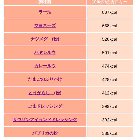
調味料
100g中のカロリー
ラー油
887kcal
マヨネーズ
668kcal
ナツメグ (粉)
520kcal
ハヤシルウ
501kcal
カレールウ
474kcal
たまごのふりかけ
428kcal
とうがらし (粉)
412kcal
ごまドレッシング
399kcal
サウザンアイランドドレッシング
392kcal
パプリカの粉
385kcal