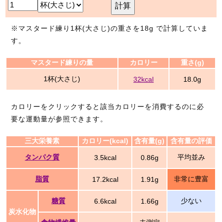
計算
※マスタード練り1杯(大さじ)の重さを18g で計算していま
す。
マスタード練りの量
カロリー
重さ(g)
1杯(大さじ)
32kcal
18.0g
カロリーをクリックすると該当カロリーを消費するのに必
要な運動量が参照できます。
三大栄養素
カロリー(kcal)
含有量(g)
含有量の評価
タンパク質
平均並み
3.5kcal
0.86g
脂質
非常に豊富
17.2kcal
1.91g
糖質
少ない
6.6kcal
1.66g
炭水化物