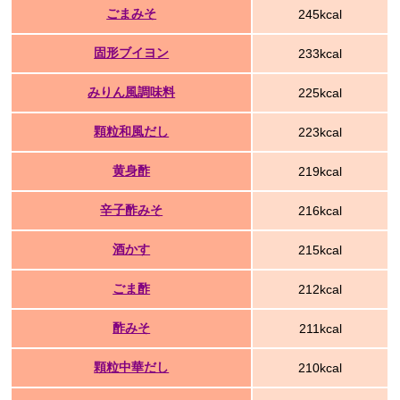
ごまみそ
245kcal
固形ブイヨン
233kcal
みりん風調味料
225kcal
顆粒和風だし
223kcal
黄身酢
219kcal
辛子酢みそ
216kcal
酒かす
215kcal
ごま酢
212kcal
酢みそ
211kcal
顆粒中華だし
210kcal