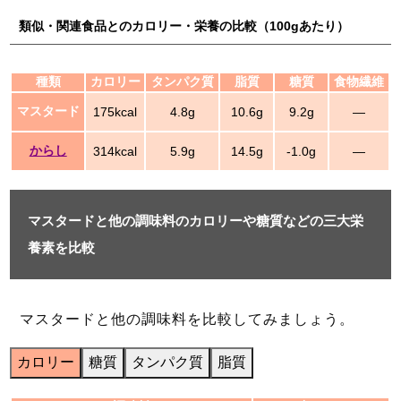
類似・関連食品とのカロリー・栄養の比較（100gあたり）
種類
カロリー
タンパク質
脂質
糖質
食物繊維
マスタード
175kcal
4.8g
10.6g
9.2g
―
からし
314kcal
5.9g
14.5g
-1.0g
―
マスタードと他の調味料のカロリーや糖質などの三大栄
養素を比較
マスタードと他の調味料を比較してみましょう。
カロリー
糖質
タンパク質
脂質