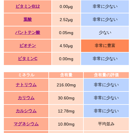
ビタミンB12
非常に少ない
0.00μg
葉酸
非常に少ない
2.52μg
パントテン酸
少ない
0.05mg
ビオチン
非常に豊富
4.50μg
ビタミンC
非常に少ない
0.00mg
ミネラル
含有量
含有量の評価
ナトリウム
非常に少ない
216.00mg
カリウム
非常に少ない
30.60mg
カルシウム
非常に少ない
12.78mg
マグネシウム
平均並み
10.80mg