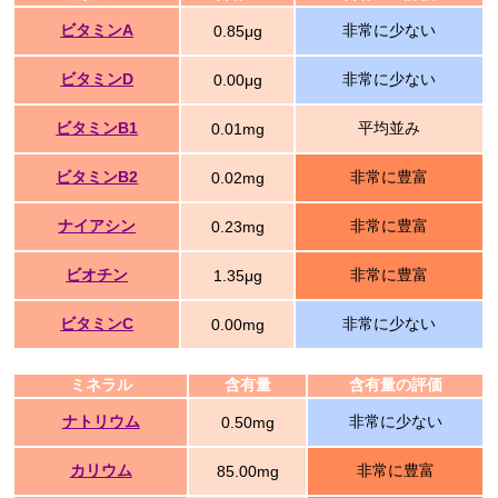
ビタミンA
非常に少ない
0.85μg
ビタミンD
非常に少ない
0.00μg
ビタミンB1
平均並み
0.01mg
ビタミンB2
非常に豊富
0.02mg
ナイアシン
非常に豊富
0.23mg
ビオチン
非常に豊富
1.35μg
ビタミンC
非常に少ない
0.00mg
ミネラル
含有量
含有量の評価
ナトリウム
非常に少ない
0.50mg
カリウム
非常に豊富
85.00mg