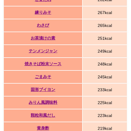
練りみそ
267kcal
わさび
265kcal
お茶漬けの素
251kcal
テンメンジャン
249kcal
焼きそば粉末ソース
248kcal
ごまみそ
245kcal
固形ブイヨン
233kcal
みりん風調味料
225kcal
顆粒和風だし
223kcal
黄身酢
219kcal