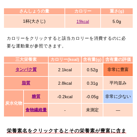
さんしょうの量
カロリー
重さ(g)
1杯(大さじ)
19kcal
5.0g
カロリーをクリックすると該当カロリーを消費するのに必
要な運動量が参照できます。
三大栄養素
カロリー(kcal)
含有量(g)
含有量の評価
タンパク質
非常に豊富
2.1kcal
0.52g
脂質
平均並み
2.8kcal
0.31g
糖質
非常に少ない
-0.2kcal
-0.05g
炭水化物
食物繊維量
未測定
-
―
栄養素名をクリックするとその栄養素が豊富に含ま