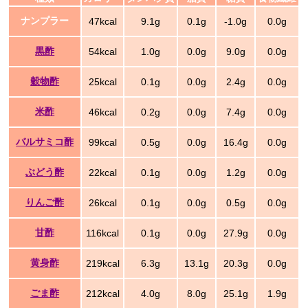
ナンプラー
47kcal
9.1g
0.1g
-1.0g
0.0g
黒酢
54kcal
1.0g
0.0g
9.0g
0.0g
穀物酢
25kcal
0.1g
0.0g
2.4g
0.0g
米酢
46kcal
0.2g
0.0g
7.4g
0.0g
バルサミコ酢
99kcal
0.5g
0.0g
16.4g
0.0g
ぶどう酢
22kcal
0.1g
0.0g
1.2g
0.0g
りんご酢
26kcal
0.1g
0.0g
0.5g
0.0g
甘酢
116kcal
0.1g
0.0g
27.9g
0.0g
黄身酢
219kcal
6.3g
13.1g
20.3g
0.0g
ごま酢
212kcal
4.0g
8.0g
25.1g
1.9g