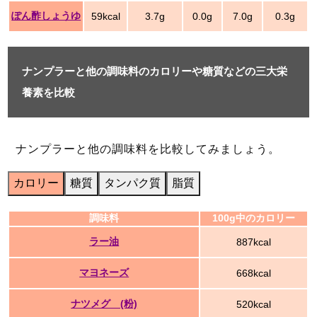
ぽん酢しょうゆ
59kcal
3.7g
0.0g
7.0g
0.3g
ナンプラーと他の調味料のカロリーや糖質などの三大栄
養素を比較
ナンプラーと他の調味料を比較してみましょう。
カロリー
糖質
タンパク質
脂質
調味料
100g中のカロリー
ラー油
887kcal
マヨネーズ
668kcal
ナツメグ (粉)
520kcal