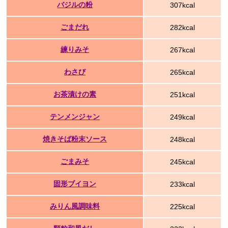
バジルの粉
307kcal
ごまだれ
282kcal
練りみそ
267kcal
わさび
265kcal
お茶漬けの素
251kcal
テンメンジャン
249kcal
焼きそば粉末ソース
248kcal
ごまみそ
245kcal
固形ブイヨン
233kcal
みりん風調味料
225kcal