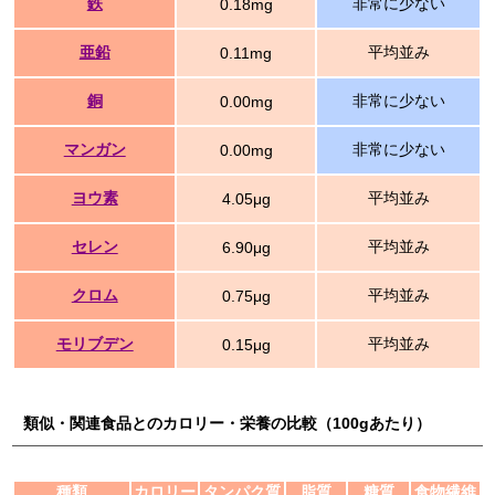
鉄
非常に少ない
0.18mg
亜鉛
平均並み
0.11mg
銅
非常に少ない
0.00mg
マンガン
非常に少ない
0.00mg
ヨウ素
平均並み
4.05μg
セレン
平均並み
6.90μg
クロム
平均並み
0.75μg
モリブデン
平均並み
0.15μg
類似・関連食品とのカロリー・栄養の比較（100gあたり）
種類
カロリー
タンパク質
脂質
糖質
食物繊維