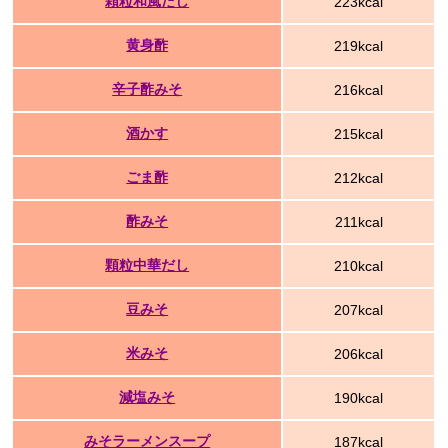
顆粒和風だし
223kcal
黄身酢
219kcal
辛子酢みそ
216kcal
酒かす
215kcal
ごま酢
212kcal
酢みそ
211kcal
顆粒中華だし
210kcal
豆みそ
207kcal
米みそ
206kcal
減塩みそ
190kcal
みそラーメンスープ
187kcal