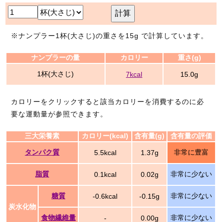
計算
※ナンプラー1杯(大さじ)の重さを15g で計算しています。
ナンプラーの量
カロリー
重さ(g)
1杯(大さじ)
7kcal
15.0g
カロリーをクリックすると該当カロリーを消費するのに必
要な運動量が参照できます。
三大栄養素
カロリー(kcal)
含有量(g)
含有量の評価
タンパク質
非常に豊富
5.5kcal
1.37g
脂質
非常に少ない
0.1kcal
0.02g
糖質
非常に少ない
-0.6kcal
-0.15g
炭水化物
食物繊維量
非常に少ない
-
0.00g