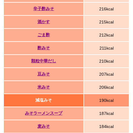
辛子酢みそ
216kcal
酒かす
215kcal
ごま酢
212kcal
酢みそ
211kcal
顆粒中華だし
210kcal
豆みそ
207kcal
米みそ
206kcal
減塩みそ
190kcal
みそラーメンスープ
187kcal
麦みそ
184kcal