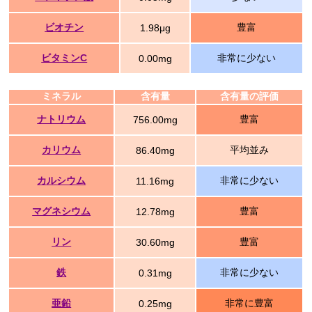
ビオチン
豊富
1.98μg
ビタミンC
非常に少ない
0.00mg
ミネラル
含有量
含有量の評価
ナトリウム
豊富
756.00mg
カリウム
平均並み
86.40mg
カルシウム
非常に少ない
11.16mg
マグネシウム
豊富
12.78mg
リン
豊富
30.60mg
鉄
非常に少ない
0.31mg
亜鉛
非常に豊富
0.25mg