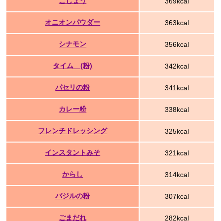
こしょう
369kcal
オニオンパウダー
363kcal
シナモン
356kcal
タイム (粉)
342kcal
パセリの粉
341kcal
カレー粉
338kcal
フレンチドレッシング
325kcal
インスタントみそ
321kcal
からし
314kcal
バジルの粉
307kcal
ごまだれ
282kcal