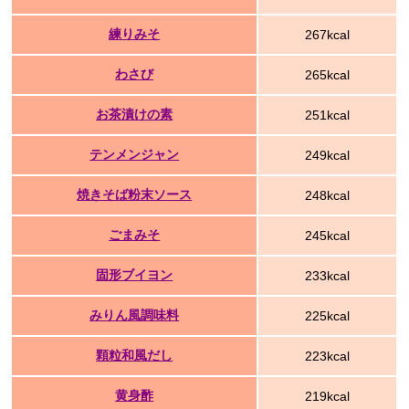
練りみそ
267kcal
わさび
265kcal
お茶漬けの素
251kcal
テンメンジャン
249kcal
焼きそば粉末ソース
248kcal
ごまみそ
245kcal
固形ブイヨン
233kcal
みりん風調味料
225kcal
顆粒和風だし
223kcal
黄身酢
219kcal