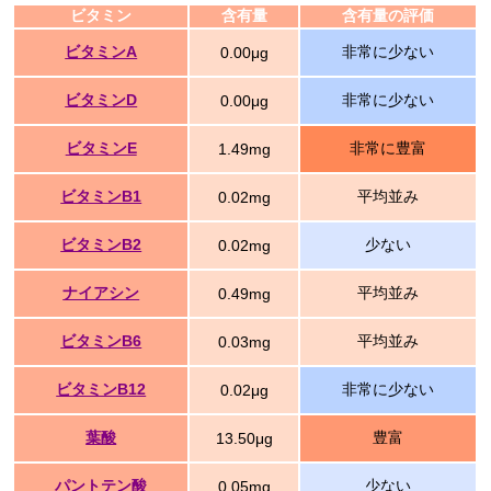
ビタミン
含有量
含有量の評価
ビタミンA
非常に少ない
0.00μg
ビタミンD
非常に少ない
0.00μg
ビタミンE
非常に豊富
1.49mg
ビタミンB1
平均並み
0.02mg
ビタミンB2
少ない
0.02mg
ナイアシン
平均並み
0.49mg
ビタミンB6
平均並み
0.03mg
ビタミンB12
非常に少ない
0.02μg
葉酸
豊富
13.50μg
パントテン酸
少ない
0.05mg