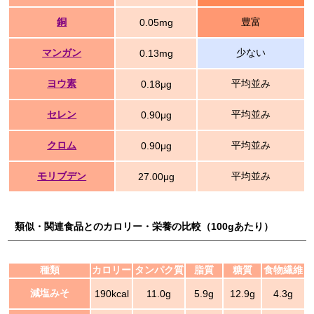
銅
豊富
0.05mg
マンガン
少ない
0.13mg
ヨウ素
平均並み
0.18μg
セレン
平均並み
0.90μg
クロム
平均並み
0.90μg
モリブデン
平均並み
27.00μg
類似・関連食品とのカロリー・栄養の比較（100gあたり）
種類
カロリー
タンパク質
脂質
糖質
食物繊維
減塩みそ
190kcal
11.0g
5.9g
12.9g
4.3g