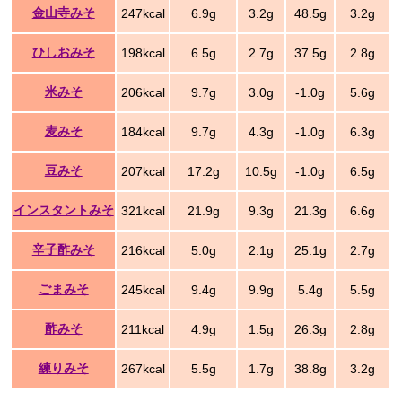
金山寺みそ
247kcal
6.9g
3.2g
48.5g
3.2g
ひしおみそ
198kcal
6.5g
2.7g
37.5g
2.8g
米みそ
206kcal
9.7g
3.0g
-1.0g
5.6g
麦みそ
184kcal
9.7g
4.3g
-1.0g
6.3g
豆みそ
207kcal
17.2g
10.5g
-1.0g
6.5g
インスタントみそ
321kcal
21.9g
9.3g
21.3g
6.6g
辛子酢みそ
216kcal
5.0g
2.1g
25.1g
2.7g
ごまみそ
245kcal
9.4g
9.9g
5.4g
5.5g
酢みそ
211kcal
4.9g
1.5g
26.3g
2.8g
練りみそ
267kcal
5.5g
1.7g
38.8g
3.2g