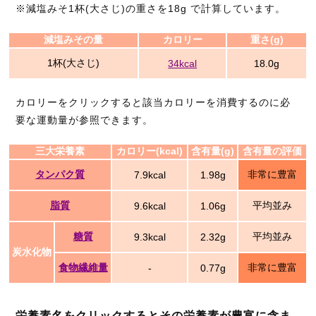
※減塩みそ1杯(大さじ)の重さを18g で計算しています。
減塩みその量
カロリー
重さ(g)
1杯(大さじ)
34kcal
18.0g
カロリーをクリックすると該当カロリーを消費するのに必
要な運動量が参照できます。
三大栄養素
カロリー(kcal)
含有量(g)
含有量の評価
タンパク質
非常に豊富
7.9kcal
1.98g
脂質
平均並み
9.6kcal
1.06g
糖質
平均並み
9.3kcal
2.32g
炭水化物
食物繊維量
非常に豊富
-
0.77g
栄養素名をクリックするとその栄養素が豊富に含ま