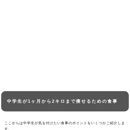
中学生が1ヶ月から2キロまで痩せるための食事
ここからは中学生が気を付けたい食事のポイントをいくつかご紹介しま
す。