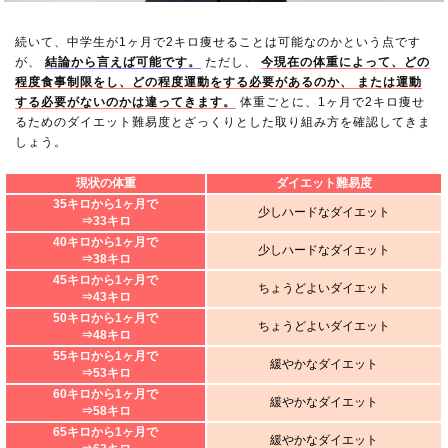
続いて、中学生が1ヶ月で2キロ痩せることは可能なのかという点です
が、
結論から言えば可能です。
ただし、
今現在の体重によって、どの
程度食事制限をし、どの程度運動をする必要があるのか、 または運動
する必要がないのかは違ってきます。
体重ごとに、1ヶ月で2キロ痩せ
るためのダイエット難易度とざっくりとした取り組み方を確認してきま
しょう。
現状の体重
ダイエット難易度
35キロから1ヶ月で
少しハードなダイエット
⇒33キロ
40キロから1ヶ月で
少しハードなダイエット
⇒38キロ
45キロから1ヶ月で
ちょうどよいダイエット
⇒43キロ
50キロから1ヶ月で
ちょうどよいダイエット
⇒48キロ
55キロから1ヶ月で
緩やかなダイエット
⇒53キロ
60キロから1ヶ月で
緩やかなダイエット
⇒58キロ
65キロから1ヶ月で
緩やかなダイエット