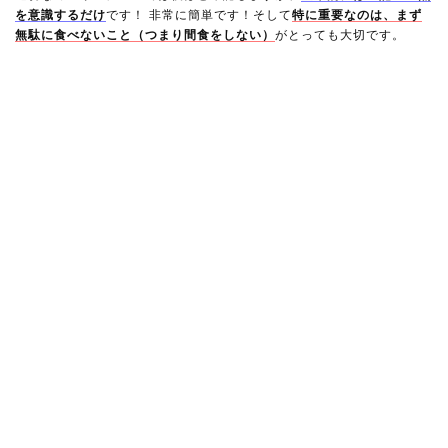
を意識するだけ
です！ 非常に簡単です！そして
特に重要なのは、まず
無駄に食べないこと（つまり間食をしない）
がとっても大切です。