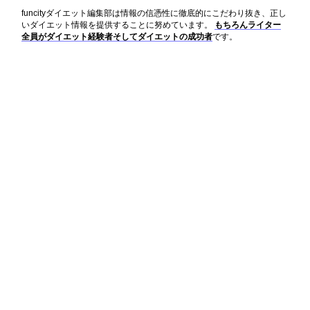
funcityダイエット編集部は情報の信憑性に徹底的にこだわり抜き、正し
いダイエット情報を提供することに努めています。
もちろんライター
全員がダイエット経験者そしてダイエットの成功者
です。