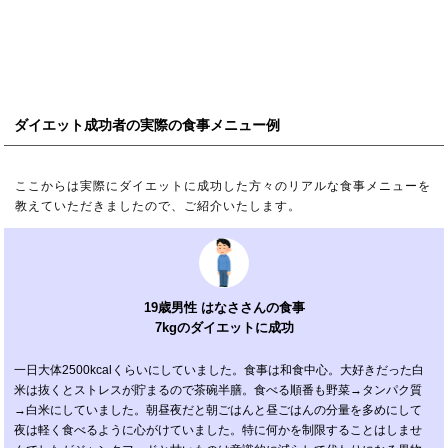
ダイエット成功者の実際の食事メニュー例
ここからは実際にダイエットに成功した方々のリアルな食事メニューを
教えていただきましたので、ご紹介いたします。
19歳男性 はなささんの食事
7kgのダイエットに成功
一日大体2500kcalくらいにしていました。食事は和食中心。大好きだった白
米は抜くとストレスが貯まるので茶碗半膳。食べる順番も野菜→タンパク質
→白米にしていました。朝昼夜だと朝ごはんと昼ごはんの分量を多めにして
夜は軽く食べるように心がけていました。特に何かを制限することはしませ