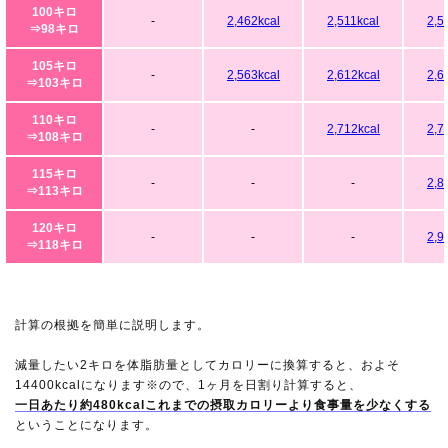
100キロ
-
2,462kcal
2,511kcal
2,5
⇒98キロ
105キロ
-
2,563kcal
2,612kcal
2,6
⇒103キロ
110キロ
-
-
2,712kcal
2,7
⇒108キロ
115キロ
-
-
-
2,8
⇒113キロ
120キロ
-
-
-
2,9
⇒118キロ
計算の根拠を簡単に説明します。
減量したい2キロを体脂肪量としてカロリーに換算すると、およそ
14400kcalになります※ので、1ヶ月を日割り計算すると、
一日あたり約480kcalこれまでの摂取カロリーより食事量を少なくする
ということになります。