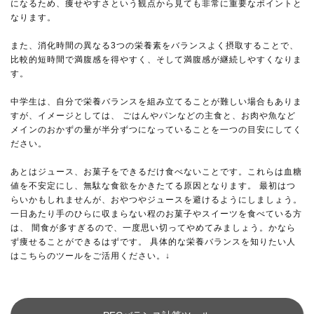
になるため、痩せやすさという観点から見ても非常に重要なポイントと
なります。
また、消化時間の異なる3つの栄養素をバランスよく摂取することで、
比較的短時間で満腹感を得やすく、そして満腹感が継続しやすくなりま
す。
中学生は、自分で栄養バランスを組み立てることが難しい場合もありま
すが、イメージとしては、 ごはんやパンなどの主食と、お肉や魚など
メインのおかずの量が半分ずつになっていることを一つの目安にしてく
ださい。
あとはジュース、お菓子をできるだけ食べないことです。これらは血糖
値を不安定にし、無駄な食欲をかきたてる原因となります。 最初はつ
らいかもしれませんが、おやつやジュースを避けるようにしましょう。
一日あたり手のひらに収まらない程のお菓子やスイーツを食べている方
は、 間食が多すぎるので、一度思い切ってやめてみましょう。かなら
ず痩せることができるはずです。 具体的な栄養バランスを知りたい人
はこちらのツールをご活用ください。↓