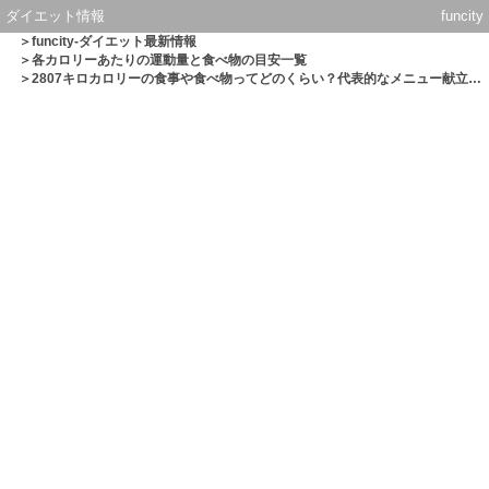
ダイエット情報
funcity
＞
funcity-ダイエット最新情報
＞
各カロリーあたりの運動量と食べ物の目安一覧
＞2807キロカロリーの食事や食べ物ってどのくらい？代表的なメニュー献立一覧