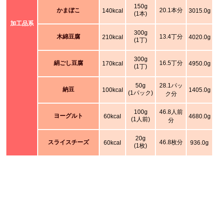
150g
かまぼこ
20.1本分
140kcal
3015.0g
(1本)
加工品系
300g
木綿豆腐
13.4丁分
210kcal
4020.0g
(1丁)
300g
絹ごし豆腐
16.5丁分
170kcal
4950.0g
(1丁)
50g
28.1パッ
納豆
100kcal
1405.0g
(1パック)
ク分
100g
46.8人前
ヨーグルト
60kcal
4680.0g
(1人前)
分
20g
スライスチーズ
46.8枚分
60kcal
936.0g
(1枚)