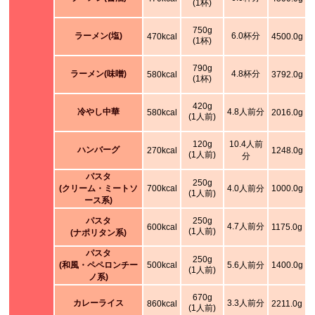
(1杯)
750g
ラーメン(塩)
6.0杯分
470kcal
4500.0g
(1杯)
790g
ラーメン(味噌)
4.8杯分
580kcal
3792.0g
(1杯)
420g
冷やし中華
4.8人前分
580kcal
2016.0g
(1人前)
120g
10.4人前
ハンバーグ
270kcal
1248.0g
(1人前)
分
パスタ
250g
(クリーム・ミートソ
700kcal
4.0人前分
1000.0g
(1人前)
ース系)
パスタ
250g
4.7人前分
600kcal
1175.0g
(1人前)
(ナポリタン系)
パスタ
250g
(和風・ペペロンチー
500kcal
5.6人前分
1400.0g
(1人前)
ノ系)
670g
カレーライス
3.3人前分
860kcal
2211.0g
(1人前)