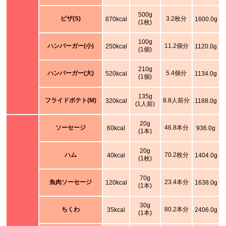
500g
ピザ(S)
3.2枚分
870kcal
1600.0g
(1枚)
100g
ハンバーガー(小)
11.2個分
250kcal
1120.0g
(1個)
210g
ハンバーガー(大)
5.4個分
520kcal
1134.0g
(1個)
135g
フライドポテト(M)
8.8人前分
320kcal
1188.0g
(1人前)
20g
ソーセージ
46.8本分
60kcal
936.0g
(1本)
20g
ハム
70.2枚分
40kcal
1404.0g
(1枚)
70g
魚肉ソーセージ
23.4本分
120kcal
1638.0g
(1本)
30g
ちくわ
80.2本分
35kcal
2406.0g
(1本)