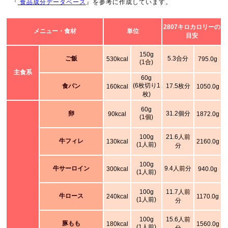
『
食品成分データベース
』を参考に作成しています。
2807キロカロリーの
メニュー・食材
単位
目安
150g
ご飯
5.3合分
530kcal
795.0g
(1合)
主食系
60g
(6枚切り1
食パン
17.5枚分
160kcal
1050.0g
枚)
60g
卵
31.2個分
90kcal
1872.0g
(1個)
100g
21.6人前
牛フィレ
130kcal
2160.0g
(1人前)
分
100g
牛サーロイン
9.4人前分
300kcal
940.0g
(1人前)
100g
11.7人前
牛ロース
240kcal
1170.0g
(1人前)
分
100g
15.6人前
豚もも
180kcal
1560.0g
(1人前)