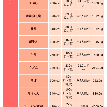
100g
14.0人前
ュー
天ぷら
200kcal
1400.0g
(1人前)
分
390g
寿司(並8貫)
4.8人前分
590kcal
1872.0g
(1人前)
380g
天丼
4.4人前分
640kcal
1672.0g
(1人前)
450g
親子丼
4.1人前分
690kcal
1845.0g
(1人前)
400g
牛丼
3.7人前分
750kcal
1480.0g
(1人前)
230g
11.7人前
うどん
240kcal
2691.0g
(1人前)
分
80g
(1人前：
そば
9.4人前分
300kcal
752.0g
乾燥)
100g
(1人前：
そうめん
8.3人前分
340kcal
830.0g
乾燥)
750g
ラーメン(醤油)
6.0杯分
470kcal
4500.0g