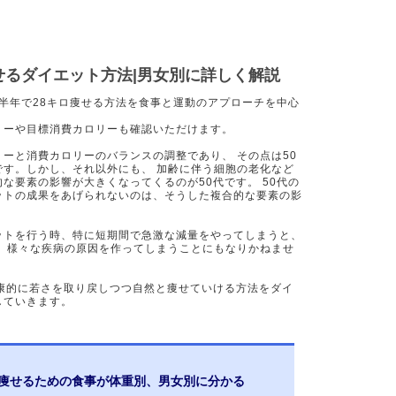
痩せるダイエット方法|男女別に詳しく解説
 半年で28キロ痩せる方法を食事と運動のアプローチを中心
リーや目標消費カロリーも確認いただけます。
ーと消費カロリーのバランスの調整であり、 その点は50
です。しかし、それ以外にも、 加齢に伴う細胞の老化など
な要素の影響が大きくなってくるのが50代です。 50代の
ットの成果をあげられないのは、そうした複合的な要素の影
ットを行う時、特に短期間で急激な減量をやってしまうと、
か、様々な疾病の原因を作ってしまうことにもなりかねませ
健康的に若さを取り戻しつつ自然と痩せていける方法をダイ
していきます。
ロ痩せるための食事が体重別、男女別に分かる