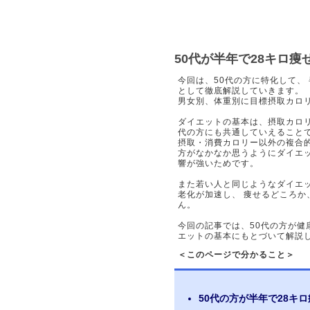
50代が半年で28キロ
今回は、50代の方に特化して、
として徹底解説していきます。
男女別、体重別に目標摂取カロ
ダイエットの基本は、摂取カロリ
代の方にも共通していえること
摂取・消費カロリー以外の複合的
方がなかなか思うようにダイエ
響が強いためです。
また若い人と同じようなダイエ
老化が加速し、 痩せるどころ
ん。
今回の記事では、50代の方が
エットの基本にもとづいて解説
＜このページで分かること＞
50代の方が半年で28キ