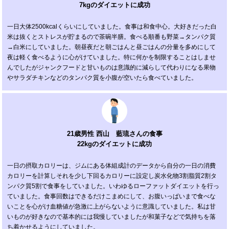
7kgのダイエットに成功
一日大体2500kcalくらいにしていました。食事は和食中心。大好きだった白
米は抜くとストレスが貯まるので茶碗半膳。食べる順番も野菜→タンパク質
→白米にしていました。朝昼夜だと朝ごはんと昼ごはんの分量を多めにして
夜は軽く食べるように心がけていました。特に何かを制限することはしませ
んでしたがジャンクフードと甘いものは意識的に減らして代わりになる果物
やサラダチキンなどのタンパク質を小腹が空いたら食べていました。
21歳男性 西山 藍琉さんの食事
22kgのダイエットに成功
一日の摂取カロリーは、ジムにある体組成計のデータから自分の一日の消費
カロリーを計算しそれを少し下回るカロリーに設定し炭水化物3割脂質2割タ
ンパク質5割で食事をしていました。いわゆるローファットダイエットを行っ
ていました。食事回数はできるだけこまめにして、お腹いっぱいまで食べな
いことを心がけ血糖値が急激に上がらないように意識していました。私は甘
いものが好きなので基本的には我慢していましたが和菓子などで気持ちを落
ち着かせるようにしていました。