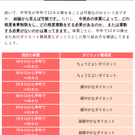
続いて、中学生が半年で12キロ痩せることは可能なのかという点です
が、
結論から言えば可能です。
ただし、
今現在の体重によって、どの
程度食事制限をし、どの程度運動をする必要があるのか、 または運動
する必要がないのかは違ってきます。
体重ごとに、半年で12キロ痩せ
るためのダイエット難易度とざっくりとした取り組み方を確認してきま
しょう。
現状の体重
ダイエット難易度
45キロから半年で
ちょうどよいダイエット
⇒33キロ
50キロから半年で
ちょうどよいダイエット
⇒38キロ
55キロから半年で
緩やかなダイエット
⇒43キロ
60キロから半年で
緩やかなダイエット
⇒48キロ
65キロから半年で
緩やかなダイエット
⇒53キロ
70キロから半年で
超緩やかなダイエット
⇒58キロ
75キロから半年で
超緩やかなダイエット