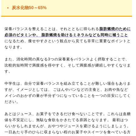
炭水化物50～65%
栄養バランスを整えることは、それとともに得られる
脂肪燃焼のために
必須のビタミンや、 脂肪燃焼を助けるミネラルなども同時に補うこと
になるため、痩せやすさという観点から見ても非常に重要なポイントと
なります。
また、消化時間の異なる3つの栄養素をバランスよく摂取することで、
比較的短時間で満腹感を得やすく、そして満腹感が継続しやすくなりま
す。
中学生は、自分で栄養バランスを組み立てることが難しい場合もありま
すが、イメージとしては、 ごはんやパンなどの主食と、お肉や魚など
メインのおかずの量が半分ずつになっていることを一つの目安にしてく
ださい。
あとはジュース、お菓子をできるだけ食べないことです。これらは血糖
値を不安定にし、無駄な食欲をかきたてる原因となります。 最初はつ
らいかもしれませんが、おやつやジュースを避けるようにしましょう。
一日あたり手のひらに収まらない程のお菓子やスイーツを食べている方