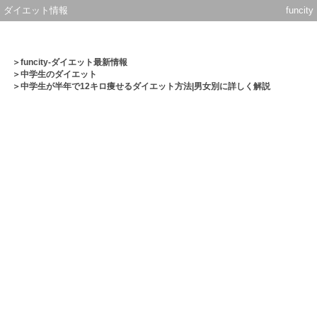
ダイエット情報
funcity
＞
funcity-ダイエット最新情報
＞
中学生のダイエット
＞中学生が半年で12キロ痩せるダイエット方法|男女別に詳しく解説