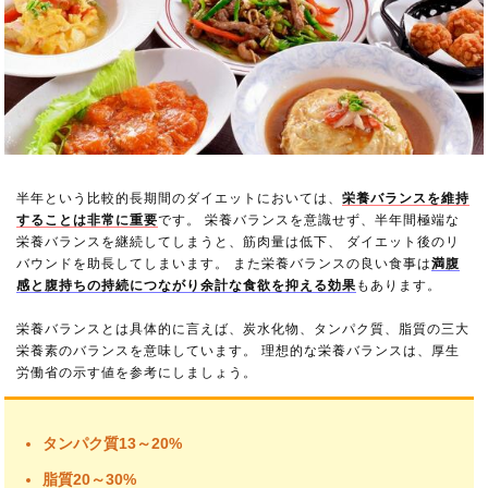
半年という比較的長期間のダイエットにおいては、
栄養バランスを維持
することは非常に重要
です。 栄養バランスを意識せず、半年間極端な
栄養バランスを継続してしまうと、筋肉量は低下、 ダイエット後のリ
バウンドを助長してしまいます。 また栄養バランスの良い食事は
満腹
感と腹持ちの持続につながり余計な食欲を抑える効果
もあります。
栄養バランスとは具体的に言えば、炭水化物、タンパク質、脂質の三大
栄養素のバランスを意味しています。 理想的な栄養バランスは、厚生
労働省の示す値を参考にしましょう。
タンパク質13～20%
脂質20～30%