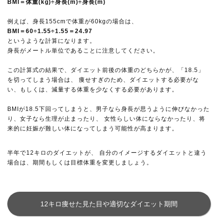
BMI＝体重(kg)÷身長(m)÷身長(m)
例えば、身長155cmで体重が60kgの場合は、
BMI＝60÷1.55÷1.55＝24.97
というような計算になります。
身長がメートル単位であることに注意してください。
この計算式の結果で、ダイエット前後の体重のどちらかが、「18.5」
を切ってしまう場合は、 痩せすぎのため、ダイエットする必要がな
い、もしくは、減量する体重を少なくする必要があります。
BMIが18.5下回ってしまうと、男子なら身長が思うように伸びなかった
り、女子なら生理が止まったり、 女性らしい体にならなかったり、将
来的に妊娠が難しい体になってしまう可能性が高まります。
半年で12キロのダイエットが、 自分のイメージするダイエットと違う
場合は、期間もしくは目標体重を変更しましょう。
12キロ痩せた見た目や適切なダイエット期間