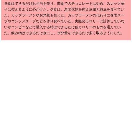
昼食はできるだけお弁当を作り、間食でのチョコレートはやめ、スナック菓
子は控えるように心がけた。夕食は、炭水化物を控え豆腐と納豆を食べてい
た。カップラーメンやお惣菜も控えた。カップラーメンの代わりに春雨スー
プやコンソメスープなどを作り食べていた。実際のカロリーは計算していな
いがコンビニなどで購入する時はできるだけ低カロリーのものを選んでい
た。飲み物はできるだけ水にし、水分量をできるだけ多く取るようにした。