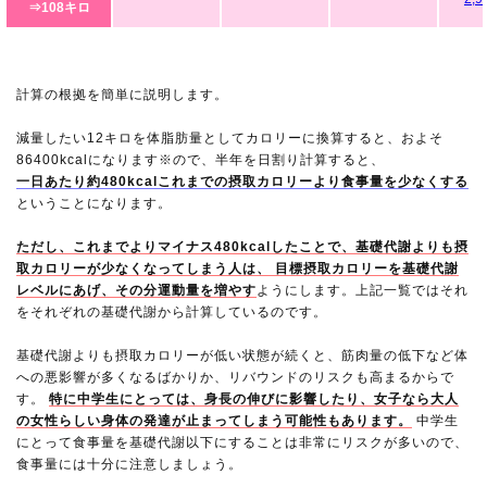
⇒108キロ
計算の根拠を簡単に説明します。
減量したい12キロを体脂肪量としてカロリーに換算すると、およそ
86400kcalになります※ので、半年を日割り計算すると、
一日あたり約480kcalこれまでの摂取カロリーより食事量を少なくする
ということになります。
ただし、これまでよりマイナス480kcalしたことで、基礎代謝よりも摂
取カロリーが少なくなってしまう人は、 目標摂取カロリーを基礎代謝
レベルにあげ、その分運動量を増やす
ようにします。上記一覧ではそれ
をそれぞれの基礎代謝から計算しているのです。
基礎代謝よりも摂取カロリーが低い状態が続くと、筋肉量の低下など体
への悪影響が多くなるばかりか、リバウンドのリスクも高まるからで
す。
特に中学生にとっては、身長の伸びに影響したり、女子なら大人
の女性らしい身体の発達が止まってしまう可能性もあります。
中学生
にとって食事量を基礎代謝以下にすることは非常にリスクが多いので、
食事量には十分に注意しましょう。