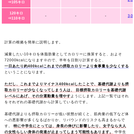
⇒105キロ
120キロ
-
-
-
3,0
⇒110キロ
計算の根拠を簡単に説明します。
減量したい10キロを体脂肪量としてカロリーに換算すると、およそ
72000kcalになります※ので、半年を日割り計算すると、
一日あたり約400kcalこれまでの摂取カロリーより食事量を少なくする
ということになります。
ただし、これまでよりマイナス400kcalしたことで、基礎代謝よりも摂
取カロリーが少なくなってしまう人は、 目標摂取カロリーを基礎代謝
レベルにあげ、その分運動量を増やす
ようにします。上記一覧ではそれ
をそれぞれの基礎代謝から計算しているのです。
基礎代謝よりも摂取カロリーが低い状態が続くと、筋肉量の低下など体
への悪影響が多くなるばかりか、リバウンドのリスクも高まるからで
す。
特に中学生にとっては、身長の伸びに影響したり、女子なら大人
の女性らしい身体の発達が止まってしまう可能性もあります。
中学生