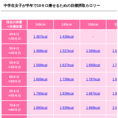
中学生女子が半年で10キロ痩せるための目標摂取カロリー
現在の体重
140cm
145cm
150cm
1
⇒目標体重
45キロ
1,387kcal
1,436kcal
-
⇒35キロ
50キロ
1,488kcal
1,537kcal
1,586kcal
1,6
⇒40キロ
55キロ
1,588kcal
1,637kcal
1,686kcal
1,7
⇒45キロ
60キロ
1,689kcal
1,738kcal
1,787kcal
1,8
⇒50キロ
65キロ
1,790kcal
1,838kcal
1,887kcal
1,9
⇒55キロ
70キロ
1,890kcal
1,939kcal
1,988kcal
2,0
⇒60キロ