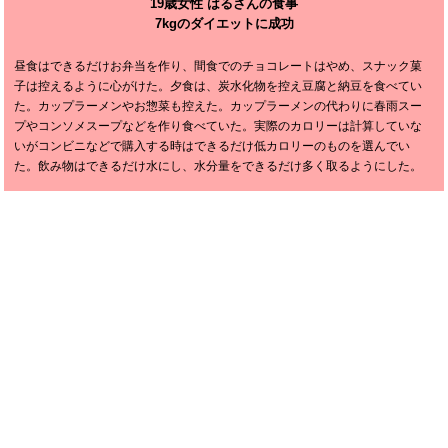
19歳女性 はるさんの食事
7kgのダイエットに成功
昼食はできるだけお弁当を作り、間食でのチョコレートはやめ、スナック菓
子は控えるように心がけた。夕食は、炭水化物を控え豆腐と納豆を食べてい
た。カップラーメンやお惣菜も控えた。カップラーメンの代わりに春雨スー
プやコンソメスープなどを作り食べていた。実際のカロリーは計算していな
いがコンビニなどで購入する時はできるだけ低カロリーのものを選んでい
た。飲み物はできるだけ水にし、水分量をできるだけ多く取るようにした。