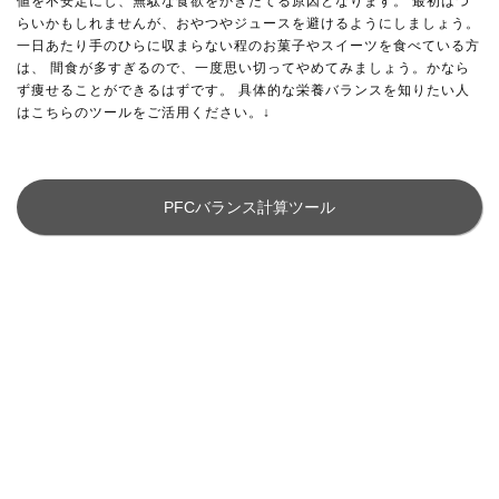
値を不安定にし、無駄な食欲をかきたてる原因となります。 最初はつ
らいかもしれませんが、おやつやジュースを避けるようにしましょう。
一日あたり手のひらに収まらない程のお菓子やスイーツを食べている方
は、 間食が多すぎるので、一度思い切ってやめてみましょう。かなら
ず痩せることができるはずです。 具体的な栄養バランスを知りたい人
はこちらのツールをご活用ください。↓
PFCバランス計算ツール