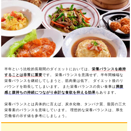
半年という比較的長期間のダイエットにおいては、
栄養バランスを維持
することは非常に重要
です。 栄養バランスを意識せず、半年間極端な
栄養バランスを継続してしまうと、筋肉量は低下、 ダイエット後のリ
バウンドを助長してしまいます。 また栄養バランスの良い食事は
満腹
感と腹持ちの持続につながり余計な食欲を抑える効果
もあります。
栄養バランスとは具体的に言えば、炭水化物、タンパク質、脂質の三大
栄養素のバランスを意味しています。 理想的な栄養バランスは、厚生
労働省の示す値を参考にしましょう。