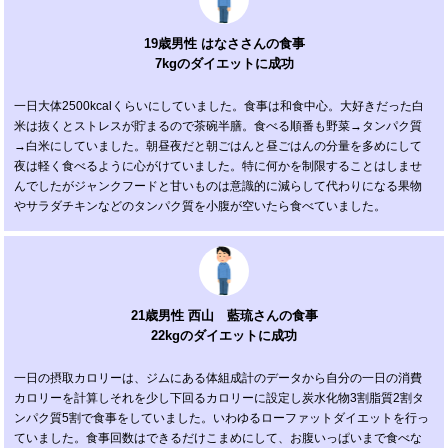
19歳男性 はなささんの食事
7kgのダイエットに成功
一日大体2500kcalくらいにしていました。食事は和食中心。大好きだった白
米は抜くとストレスが貯まるので茶碗半膳。食べる順番も野菜→タンパク質
→白米にしていました。朝昼夜だと朝ごはんと昼ごはんの分量を多めにして
夜は軽く食べるように心がけていました。特に何かを制限することはしませ
んでしたがジャンクフードと甘いものは意識的に減らして代わりになる果物
やサラダチキンなどのタンパク質を小腹が空いたら食べていました。
21歳男性 西山 藍琉さんの食事
22kgのダイエットに成功
一日の摂取カロリーは、ジムにある体組成計のデータから自分の一日の消費
カロリーを計算しそれを少し下回るカロリーに設定し炭水化物3割脂質2割タ
ンパク質5割で食事をしていました。いわゆるローファットダイエットを行っ
ていました。食事回数はできるだけこまめにして、お腹いっぱいまで食べな