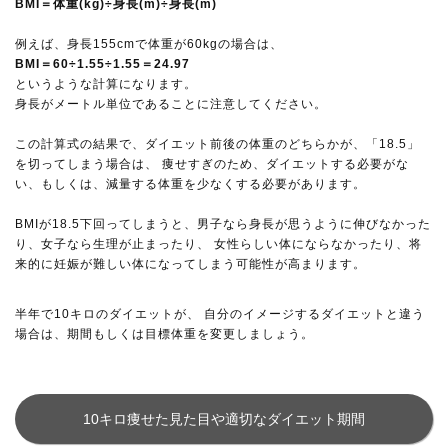
BMI＝体重(kg)÷身長(m)÷身長(m)
例えば、身長155cmで体重が60kgの場合は、
BMI＝60÷1.55÷1.55＝24.97
というような計算になります。
身長がメートル単位であることに注意してください。
この計算式の結果で、ダイエット前後の体重のどちらかが、「18.5」
を切ってしまう場合は、 痩せすぎのため、ダイエットする必要がな
い、もしくは、減量する体重を少なくする必要があります。
BMIが18.5下回ってしまうと、男子なら身長が思うように伸びなかった
り、女子なら生理が止まったり、 女性らしい体にならなかったり、将
来的に妊娠が難しい体になってしまう可能性が高まります。
半年で10キロのダイエットが、 自分のイメージするダイエットと違う
場合は、期間もしくは目標体重を変更しましょう。
10キロ痩せた見た目や適切なダイエット期間